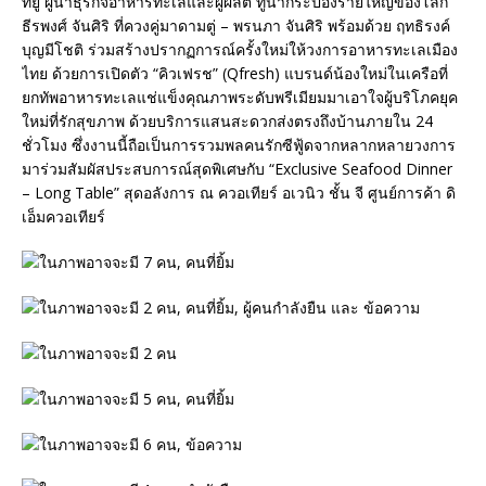
ทียู ผู้นำธุรกิจอาหารทะเลและผู้ผลิต ทูน่ากระป๋องรายใหญ่ของโลก
ธีรพงศ์ จันศิริ ที่ควงคู่มาดามตู่ – พรนภา จันศิริ พร้อมด้วย ฤทธิรงค์
บุญมีโชติ ร่วมสร้างปรากฏการณ์ครั้งใหม่ให้วงการอาหารทะเลเมือง
ไทย ด้วยการเปิดตัว “คิวเฟรช” (Qfresh) แบรนด์น้องใหม่ในเครือที่
ยกทัพอาหารทะเลแช่แข็งคุณภาพระดับพรีเมียมมาเอาใจผู้บริโภคยุค
ใหม่ที่รักสุขภาพ ด้วยบริการแสนสะดวกส่งตรงถึงบ้านภายใน 24
ชั่วโมง ซึ่งงานนี้ถือเป็นการรวมพลคนรักซีฟู้ดจากหลากหลายวงการ
มาร่วมสัมผัสประสบการณ์สุดพิเศษกับ “Exclusive Seafood Dinner
– Long Table” สุดอลังการ ณ ควอเทียร์ อเวนิว ชั้น จี ศูนย์การค้า ดิ
เอ็มควอเทียร์