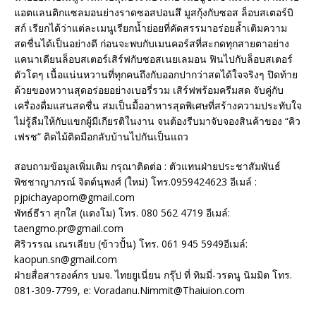
แอตแลนติกแซลมอนย่างราดซอสปอนสึ มูสกุ้งกับซอส ล็อบสเตอร์บิ
สก์ เรียกได้ว่าแต่ละเมนูเรียกน้ำย่อยที่คัดสรรมาอร่อยล้ำเติมความ
สดชื่นได้เป็นอย่างดี ก่อนจะพบกับเมนคอร์สที่สะกดทุกสายตาอย่าง
แคนาเดียนล็อบสเตอร์เสิร์ฟกับซอสเนยเลมอน ฟินไปกับล็อบสเตอร์
ตัวโตๆ เนื้อแน่นหวานที่ทุกคนถึงกับออกปากว่าสดได้ใจจริงๆ ปิดท้าย
ด้วยของหวานสุดอร่อยอย่างเบอรี่รวม เสิร์ฟพร้อมครีมสด จับคู่กับ
เครื่องดื่มแสนสดชื่น สมเป็นมื้ออาหารสุดพิเศษที่สร้างความประทับใจ
ไม่รู้ลืมให้กับแขกผู้มีเกียรติในงาน จนต้องรีบมาจับจองสินค้าของ “คิว
เฟรช” ติดไม้ติดมือกลับบ้านไปกันเป็นแถว
สอบถามข้อมูลเพิ่มเติม กรุณาติดต่อ : ตัวแทนฝ่ายประชาสัมพันธ์
พิชชาญาภรณ์ จิตต์นุพงศ์ (ใหม่) โทร.0959424623 อีเมล์ :
pjpichayaporn@gmail.com
พัทธ์ธีรา สุกใส (แตงโม) โทร. 080 562 4719 อีเมล์:
taengmo.pr@gmail.com
ศิริวรรณ เณรเลียบ (ข้าวปั้น) โทร. 061 945 5949อีเมล์:
kaopun.sn@gmail.com
ฝ่ายสื่อสารองค์กร บมจ. ไทยยูเนี่ยน กรุ๊ป ที่ ทิมมี่-วรดนู นิมมิต โทร.
081-309-7799, e: Voradanu.Nimmit@Thaiuion.com