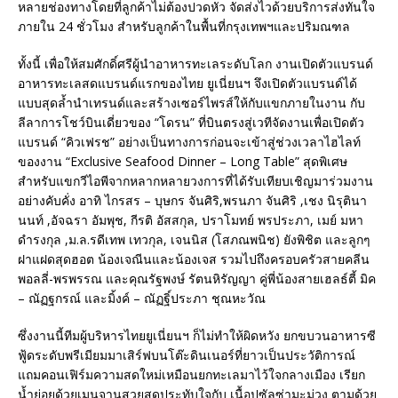
หลายช่องทางโดยที่ลูกค้าไม่ต้องปวดหัว จัดส่งไวด้วยบริการส่งทันใจ
ภายใน 24 ชั่วโมง สำหรับลูกค้าในพื้นที่กรุงเทพฯและปริมณฑล
ทั้งนี้ เพื่อให้สมศักดิ์ศรีผู้นำอาหารทะเลระดับโลก งานเปิดตัวแบรนด์
อาหารทะเลสดแบรนด์แรกของไทย ยูเนี่ยนฯ จึงเปิดตัวแบรนด์ได้
แบบสุดล้ำนำเทรนด์และสร้างเซอร์ไพรส์ให้กับแขกภายในงาน กับ
ลีลาการโชว์บินเดี่ยวของ “โดรน” ที่บินตรงสู่เวทีจัดงานเพื่อเปิดตัว
แบรนด์ “คิวเฟรช” อย่างเป็นทางการก่อนจะเข้าสู่ช่วงเวลาไฮไลท์
ของงาน “Exclusive Seafood Dinner – Long Table” สุดพิเศษ
สำหรับแขกวีไอพีจากหลากหลายวงการที่ได้รับเทียบเชิญมาร่วมงาน
อย่างคับคั่ง อาทิ ไกรสร – บุษกร จันศิริ,พรนภา จันศิริ ,เชง นิรุตินา
นนท์ ,อัจฉรา อัมพุช, กีรติ อัสสกุล, ปราโมทย์ พรประภา, เมย์ มหา
ดำรงกุล ,ม.ล.รดีเทพ เทวกุล, เจนนิส (โสภณพนิช) ยังพิชิต และลูกๆ
ฝาแฝดสุดฮอต น้องเจณีนและน้องเจส รวมไปถึงครอบครัวสายคลีน
พอลลี่-พรพรรณ และคุณรัฐพงษ์ รัตนหิรัญญา คู่พี่น้องสายเฮลธ์ตี้ มิค
– ณัฏฐกรณ์ และมิ้งค์ – ณัฏฐิ์ประภา ชุณหะวัณ
ซึ่งงานนี้ทีมผู้บริหารไทยยูเนี่ยนฯ ก็ไม่ทำให้ผิดหวัง ยกขบวนอาหารซี
ฟู้ดระดับพรีเมียมมาเสิร์ฟบนโต๊ะดินเนอร์ที่ยาวเป็นประวัติการณ์
แถมคอนเฟิร์มความสดใหม่เหมือนยกทะเลมาไว้ใจกลางเมือง เรียก
น้ำย่อยด้วยเมนูจานสวยสุดประทับใจกับ เนื้อปูซัลซ่ามะม่วง ตามด้วย