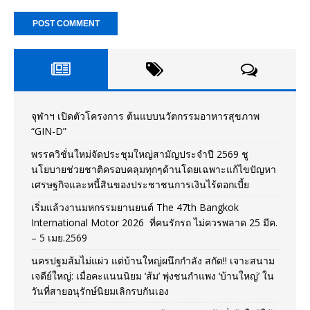
จุฬาฯ เปิดตัวโครงการ ต้นแบบนวัตกรรมอาหารสุขภาพ
“GIN-D”
พรรควิชั่นใหม่จัดประชุมใหญ่สามัญประจำปี 2569 ชู
นโยบายช่วยชาติครอบคลุมทุกๆด้านโดยเฉพาะแก้ไขปัญหา
เศรษฐกิจและหนี้สินของประชาชนการเงินไร้ดอกเบี้ย
เริ่มแล้วงานมหกรรมยานยนต์ The 47th Bangkok
International Motor 2026 ที่คนรักรถ ไม่ควรพลาด 25 มีค.
– 5 เมย.2569
นครปฐมส้มไม่แผ่ว แต่บ้านใหญ่ผนึกกำลัง สกัด!! เจาะสนาม
เจดีย์ใหญ่: เมื่อคะแนนนิยม ‘ส้ม’ พุ่งชนกำแพง ‘บ้านใหญ่’ ใน
วันที่สายอนุรักษ์นิยมเลิกรบกันเอง