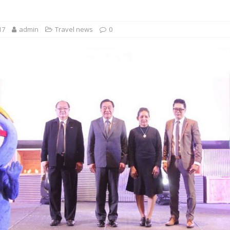
”
 EV สองล้อที่เข้าใจผู้ใช้ไทยมากที่สุด
AUTO NEWS
17
admin
Travel news
0
มอาหารสุขภาพ “GIN-D”
EVENT SOCIAL LIFE