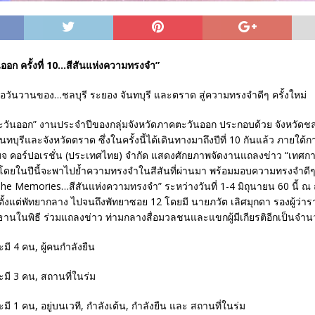
ออก ครั้งที่ 10…สีสันแห่งความทรงจำ”
มื่อวันวานของ…ชลบุรี ระยอง จันทบุรี และตราด สู่ความทรงจำดีๆ ครั้งใหม่
ะวันออก” งานประจำปีของกลุ่มจังหวัดภาคตะวันออก ประกอบด้วย จังหวัดชลบุ
นทบุรีและจังหวัดตราด ซึ่งในครั้งนี้ได้เดินทางมาถึงปีที่ 10 กันแล้ว ภายใต
เมจ คอร์ปอเรชั่น (ประเทศไทย) จำกัด แสดงศักยภาพจัดงานแถลงข่าว “เทศกา
0” โดยในปีนี้จะพาไปย้ำความทรงจำในสีสันที่ผ่านมา พร้อมมอบความทรงจำดีๆ
The Memories…สีสันแห่งความทรงจำ” ระหว่างวันที่ 1-4 มิถุนายน 60 นี้ ณ
้งแต่พัทยากลาง ไปจนถึงพัทยาซอย 12 โดยมี นายภวัต เลิศมุกดา รองผู้ว่าร
ะธานในพิธี ร่วมแถลงข่าว ท่ามกลางสื่อมวลชนและแขกผู้มีเกียรติอีกเป็นจำ