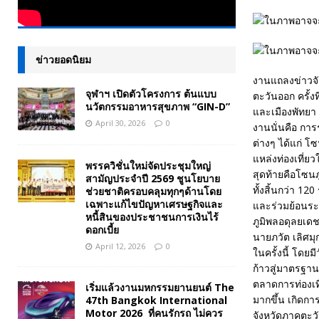
ข่าวยอดนิยม
งานแถลงข่าวจัด
จุฬาฯ เปิดตัวโครงการ ต้นแบบ
ตะวันออก ครั้ง
นวัตกรรมอาหารสุขภาพ “GIN-D”
และเมืองพัทยา
April 30, 2026
0
งานนั่นคือ กา
ต่างๆ ได้แก่ โ
แหล่งท่องเที่
พรรควิชั่นใหม่จัดประชุมใหญ่
สุดท้ายคือโซน
สามัญประจำปี 2569 ชูนโยบาย
ทั้งสิ้นกว่า 1
ช่วยชาติครอบคลุมทุกๆด้านโดย
เฉพาะแก้ไขปัญหาเศรษฐกิจและ
และร่วมย้อนระ
หนี้สินของประชาชนการเงินไร้
ภูมิพลอดุลยเด
ดอกเบี้ย
นายภวัต เลิศมุ
April 12, 2026
0
ในครั้งนี้ โดย
ก้าวสู่มาตรฐาน
ตลาดการท่องเที
เริ่มแล้วงานมหกรรมยานยนต์ The
มากขึ้น เกิดกา
47th Bangkok International
Motor 2026 ที่คนรักรถ ไม่ควร
จังหวัดภาคตะวั