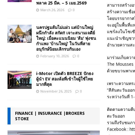
พลาด 25 มีค. – 5 เมย.2569
สามารถสร้างอ
March 26, 2026
0
สร้างความเชื่อ
โดยบรรยากาศใน
จะอยู่ในพื้นท
นครปฐมส้มไม่แผ่ว แต่บ้านใหญ่
แชร์ลงในโซเซี
ผนึกกำลัง สกัด!! เจาะสนามเจดีย์
ใหญ่: เมื่อคะแนนนิยม ‘ส้ม’ พุ่งชน
แนะนำเชิญชวนน
กำแพง ‘บ้านใหญ่’ ในวันที่สาย
อำนวยความสะด
อนุรักษ์นิยมเลิกรบกันเอง
February 10, 2026
0
มาร่วมเก็บควา
The Mousses แล
ด้วยขบวนพาเหร
i-Motor เปิดตัว BREEZE ปักธง
ผู้นำ EV สองล้อที่เข้าใจผู้ใช้ไทย
เพราะความทรงจำ
มากที่สุด
“สีสันตะวันออก
November 26, 2025
0
ระหว่างวันที่ 
ติดตามความคืบ
FINANCE | INSURANCE |BROKERS
ตะวันออก
STOKE
รวมถึงรับชมภา
Facebook : ht