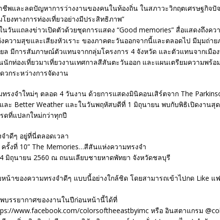
าชีพและลดปัญหาการว่างงานของคนในท้องถิ่น ในสภาวะวิกฤตเศรษฐกิจปัจ
มโยงทางการท่องเที่ยวอย่างมีประสิทธิภาพ”
วันแถลงข่าวเปิดตัวด้วยชุดการแสดง “Good memories” สื่อแสดงถึงความ
ี่แห่งความสุขและเสียงหัวเราะ ของภาคตะวันออกจากนี้และตลอดไป มีมุมถ่
ยล มีการสัมภาษณ์ตัวแทนจากกลุ่มโครงการ 4 จังหวัด และตัวแทนจากเมืองพ
ักท่องเที่ยวมาเที่ยวงานเทศกาลสีสันตะวันออก และแผนเตรียมความพร้อมข
วกระหว่างการจัดงาน
มทรงจำใหม่ๆ ตลอด 4 วันงาน ด้วยการแสดงมินิคอนเสิร์ตจาก The Parkinson
ะ Better Weather และในวันพฤหัสบดีที่ 1 มิถุนายน พบกับพิธิเปิดงานสุดย
ดที่แปลกใหม่กว่าทุกปี
ดีๆ อยู่ที่นี่ตลอดเวลา
 ครั้งที่ 10” The Memories…สีสันแห่งความทรงจำ
1-4 มิถุนายน 2560 ณ ถนนเลียบชายหาดพัทยา จังหวัดชลบุรี
หน้าของความทรงจำดีๆ แบบนี้อย่างใกล้ชิด โดยสามารถเข้าไปกด Like แฟ
พบรรยากาศของงานในปีก่อนหน้านี้ได้ที่
tps://www.facebook.com/colorsoftheeastbyimc หรือ อินสตาแกรม @co