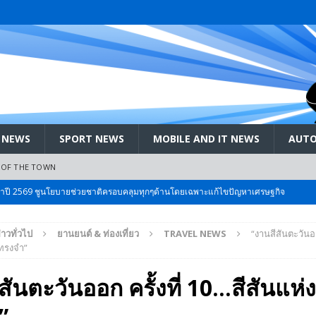
 NEWS
SPORT NEWS
MOBILE AND IT NEWS
AUTO
 OF THE TOWN
ะจำปี 2569 ชูนโยบายช่วยชาติครอบคลุมทุกๆด้านโดยเฉพาะแก้ไขปัญหาเศรษฐกิจ
่าวทั่วไป
ยานยนต์ & ท่องเที่ยว
TRAVEL NEWS
“งานสีสันตะวันออ
 Bangkok International Motor 2026 ที่คนรักรถ ไม่ควรพลาด 25 มีค. – 5
มทรงจำ”
สันตะวันออก ครั้งที่ 10…สีสันแห
ลัง สกัด!! เจาะสนามเจดีย์ใหญ่: เมื่อคะแนนนิยม ‘ส้ม’ พุ่งชนกำแพง ‘บ้านใหญ่’ ใน