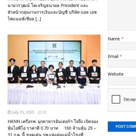
นายวรวุฒน์ โตเจริญธนาผล President และ
หัวหน้ากลุ่มงานการเงินและบัญชี บริษัท แอล เอช
ไฟแนนซ์เชียล
[...]
Name
*
Email
*
Website
July 25, 2025
0
HANN เครือรพ. มุกดาหารอินเตอร์ฯ ใจถึง เปิดจอง
หุ้นไอพีโอ ราคาดี 0.70 บาท 160 ล้านหุ้น 29 –
31 ก.ค. นี้ ชูจุดเด่น รพ.แห่งลุ่มแม่น้ำโขงที่