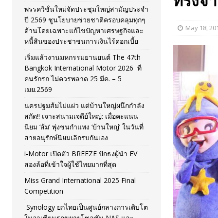
ทรงจำ
พรรควิชั่นใหม่จัดประชุมใหญ่สามัญประจำ
[ November 26, 2025 ]
i-Motor เปิดตัว BREEZE ปักธงผู้นำ
ปี 2569 ชูนโยบายช่วยชาติครอบคลุมทุกๆ
May 18, 20
ด้านโดยเฉพาะแก้ไขปัญหาเศรษฐกิจและ
[ April 30, 2026 ]
จุฬาฯ เปิดตัวโครงการ ต้นแบบนวัตกรร
หนี้สินของประชาชนการเงินไร้ดอกเบี้ย
เริ่มแล้วงานมหกรรมยานยนต์ The 47th
Bangkok International Motor 2026 ที่
คนรักรถ ไม่ควรพลาด 25 มีค. – 5
เมย.2569
นครปฐมส้มไม่แผ่ว แต่บ้านใหญ่ผนึกกำลัง
สกัด!! เจาะสนามเจดีย์ใหญ่: เมื่อคะแนน
นิยม ‘ส้ม’ พุ่งชนกำแพง ‘บ้านใหญ่’ ในวันที่
สายอนุรักษ์นิยมเลิกรบกันเอง
i-Motor เปิดตัว BREEZE ปักธงผู้นำ EV
สองล้อที่เข้าใจผู้ใช้ไทยมากที่สุด
Miss Grand International 2025 Final
Competition
Synology ยกไทยเป็นศูนย์กลางการเติบโต
ในอาเซียนรุกขยายโซลูชัน NAS และ