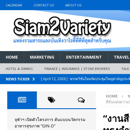
CALENDAR
CONTACT US
ABOUT US
HOME
MARKETING
ENTERTAINMENT
TRAVEL
HOTEL & DINING
FINANCE | INSURANCE | STOKE BROKERS
TALK
[ April 12, 2026 ]
พรรควิชั่นใหม่จัดประชุมใหญ่สามัญปร
NEWS TICKER
และหนี้สินของประชาชนการเงินไร้ดอกเบี้ย
PR NEWS
HOME
ข
[ March 26, 2026 ]
เริ่มแล้วงานมหกรรมยานยนต์ The 47th
สีสันแห่งควา
เมย.2569
AUTO NEWS
“งานสี
[ February 10, 2026 ]
นครปฐมส้มไม่แผ่ว แต่บ้านใหญ่ผนึกกำ
จุฬาฯ เปิดตัวโครงการ ต้นแบบนวัตกรรม
อาหารสุขภาพ “GIN-D”
วันที่สายอนุรักษ์นิยมเลิกรบกันเอง
PR NEWS