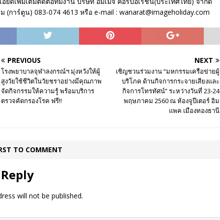
ยดเพิ่มเติมติดต่อทีมงาน บริษัท อิมเมจ คอร์ปอเรชั่น(ประเทศไทย) จำกัด
จิม (การ์ตูน) 083-074 4613 หรือ e-mail : wanarat@imageholiday.com
PREVIOUS
NEXT
โรงพยาบาลจุฬาลงกรณ์ฯ มุ่งหวังให้ผู้
เชิญชวนร่วมงาน “มหกรรมเครือข่ายผู้
สูงวัยใช้ชีวิตในวัยชราอย่างมีคุณภาพ
บริโภค ด้านกิจการกระจายเสียงและ
จัดกิจกรรมให้ความรู้ พร้อมบริการ
กิจการโทรทัศน์” ระหว่างวันที่ 23-24
ตรวจคัดกรองโรค ฟรี!!
พฤษภาคม 2560 ณ ห้องจูปีเตอร์ อิม
แพค เมืองทองธานี
IRST TO COMMENT
 Reply
ress will not be published.