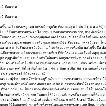
ขึ้น ณ โรงแรมพลูแมน แกรนด์ สุขุมวิท ห้อง บอลรูม 1 ชั้น 4 (16 พ.ค.60) 
ที่ 10 สีสันแห่งความทรงจำ โดยกลุ่ม 4 จังหวัดภาคตะวันออก, การท่องเที่ย
 โดยการประสานงานของกลุ่มยุทธศาสตร์ภาคตะวันออก ซึ่งครั้งนี้ยังคงเอก
รรวมตัวของผู้ประกอบการระดับคุณภาพและมีชื่อเสียงของภาคตะวันออก โด
ซนอาหารมาในธีมตลาดเมื่อวันวาน โซนที่รวมอาหารท้องถิ่น ผลไม้ขึ้นชื่อ ต
ยวในธีมตากอากาศ โซนรวมแหล่งท่องเที่ยว ที่พัก โรงแรม และรีสอร์ททุกรู
ภูมิปัญญาพื้นบ้าน รวบรวมสินค้าโอท็อประดับคุณภาพที่ผ่านการคัดสรรมาแ
20 ร้านค้า พร้อมโปรโมชั่นราคาพิเศษมากมาย มางานนี้งานเดียว เสมือนเที่ยว
ลึกความทรงจำที่ล้ำค่ากับโซนนิทรรศการเทิดพระเกียรติพระบาทสมเด็จพ
ช กับ ความทรงจำใต้ร่มพระบารมี
กดา รองผู้ว่าราชการจังหวัดชลบุรี กล่าวว่า “การจัดงานเทศกาลท่องเที่ยว“ส
มีวัตถุประสงค์ร่วมกันในการพัฒนา และส่งเสริมการท่องเที่ยวให้อุตสาหกรรมท่
 ที่มีคุณภาพ และเป็นการท่องเที่ยวแบบยั่งยืนที่สามารถแข่งขันได้ในตลาดโล
่ยวของกลุ่มจังหวัดภาคตะวันออก ให้มีจำนวนนักท่องเที่ยว และรายได้จากการท
รประชาสัมพันธ์ เอกลักษณ์ พร้อมทั้งภาพลักษณ์ ภายใต้ Brand “สีสันตะวันออ
นออก ให้ติดตลาดนักท่องเที่ยวทั้งชาวไทยและชาวต่างประเทศ อีกทั้งการจัดง