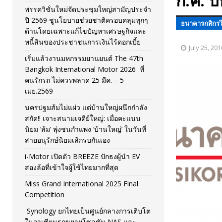
ก.ค. ป
พรรควิชั่นใหม่จัดประชุมใหญ่สามัญประจำ
[ November 26, 2025 ]
i-Motor เปิดตัว BREEZE ปักธงผู้นำ
ปี 2569 ชูนโยบายช่วยชาติครอบคลุมทุกๆ
ธนาคารกสิกร
ด้านโดยเฉพาะแก้ไขปัญหาเศรษฐกิจและ
[ April 30, 2026 ]
จุฬาฯ เปิดตัวโครงการ ต้นแบบนวัตกรร
หนี้สินของประชาชนการเงินไร้ดอกเบี้ย
July 25, 201
เริ่มแล้วงานมหกรรมยานยนต์ The 47th
Bangkok International Motor 2026 ที่
คนรักรถ ไม่ควรพลาด 25 มีค. – 5
เมย.2569
นครปฐมส้มไม่แผ่ว แต่บ้านใหญ่ผนึกกำลัง
สกัด!! เจาะสนามเจดีย์ใหญ่: เมื่อคะแนน
นิยม ‘ส้ม’ พุ่งชนกำแพง ‘บ้านใหญ่’ ในวันที่
สายอนุรักษ์นิยมเลิกรบกันเอง
i-Motor เปิดตัว BREEZE ปักธงผู้นำ EV
สองล้อที่เข้าใจผู้ใช้ไทยมากที่สุด
Miss Grand International 2025 Final
Competition
Synology ยกไทยเป็นศูนย์กลางการเติบโต
ในอาเซียนรุกขยายโซลูชัน NAS และ