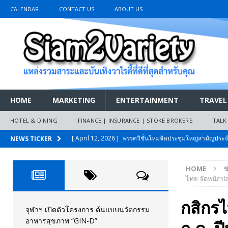
CALENDAR
CONTACT US
ABOUT US
HOME
MARKETING
ENTERTAINMENT
TRAVEL
HOTEL & DINING
FINANCE | INSURANCE | STOKE BROKERS
TALK
[ April 12, 2026 ]
พรรควิชั่นใหม่จัดประชุมใหญ่สามัญปร
NEWS TICKER
และหนี้สินของประชาชนการเงินไร้ดอกเบี้ย
PR NEWS
HOME
ข
[ March 26, 2026 ]
เริ่มแล้วงานมหกรรมยานยนต์ The 47th
ไทย จัดหนักปล่
เมย.2569
AUTO NEWS
กสิกรไ
[ February 10, 2026 ]
นครปฐมส้มไม่แผ่ว แต่บ้านใหญ่ผนึกกำ
จุฬาฯ เปิดตัวโครงการ ต้นแบบนวัตกรรม
อาหารสุขภาพ “GIN-D”
วันที่สายอนุรักษ์นิยมเลิกรบกันเอง
PR NEWS