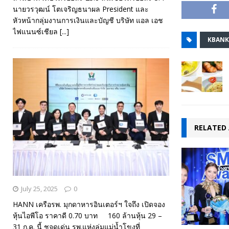
นายวรวุฒน์ โตเจริญธนาผล President และ
หัวหน้ากลุ่มงานการเงินและบัญชี บริษัท แอล เอช
ไฟแนนซ์เชียล
[...]
KBANK
RELATED 
July 25, 2025
0
HANN เครือรพ. มุกดาหารอินเตอร์ฯ ใจถึง เปิดจอง
หุ้นไอพีโอ ราคาดี 0.70 บาท 160 ล้านหุ้น 29 –
31 ก.ค. นี้ ชูจุดเด่น รพ.แห่งลุ่มแม่น้ำโขงที่