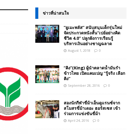
ข่าวที่น่าสนใจ
“ยูเมะพลัส” สนับสนุนเด็กรุ่นใหม่
จัดประกวดหนังสั้น“เปย์อย่างคิด
ชีวิต 4.0” ปลูกฝังการเรียนรู้
บริหารเงินอย่างชาญฉลาด
August 1, 2018
0
“คิง”(King) ผู้นำตลาดน้ำมันรำ
ข้าวไทย เปิดแคมเปญ “รู้จริง เลือก
คิง”
September 28, 2016
0
สองนักกีฬาขี่ม้าเอ็นดูแรนซ์จาก
สโมสรขี่ม้าเดอะ ฮอร์สเซส เข้า
ร่วมการแข่งขันขี่ม้า
April 24, 2016
0