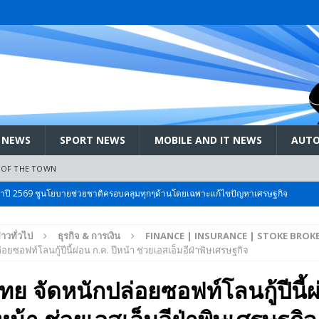
 NEWS
SPORT NEWS
MOBILE AND IT NEWS
AUTO
 OF THE TOWN
ะจำปี 2569 ชูนโยบายช่วยชาติครอบคลุมทุกๆด้านโดยเฉพาะแก้ไขปัญหาเศรษฐกิจ
่าวทั่วไป
ธุรกิจ & การเงิน
FINANCE | INSURANCE | STOKE BROK
 Bangkok International Motor 2026 ที่คนรักรถ ไม่ควรพลาด 25 มีค. – 5
อยซอฟท์โลนกู้ปีนี้ผ่อน ก.ค. ปีหน้า ช่วยเอสเอ็มอีฝ่าพิษเศรษฐกิจ
ทย จัดหนักปล่อยซอฟท์โลนกู้ปีนี้
ลัง สกัด!! เจาะสนามเจดีย์ใหญ่: เมื่อคะแนนนิยม ‘ส้ม’ พุ่งชนกำแพง ‘บ้านใหญ่’ ใน