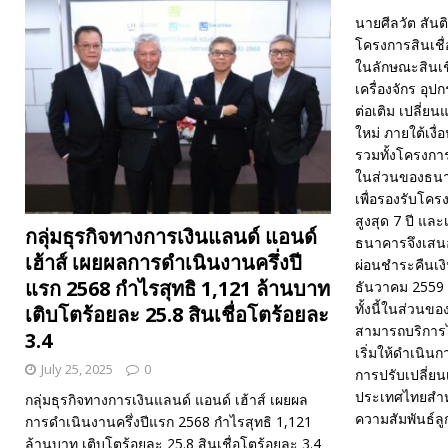
นายศีลวัต สันต
โครงการสินเชื
ในลักษณะสินเชื
เครื่องจักร อุป
ต่อเติม เปลี่ยน
ใหม่ ภายใต้เงื่
รวมทั้งโครงกา
ในส่วนของธนาค
เพื่อรองรับโคร
สูงสุด 7 ปี แล
กลุ่มธุรกิจทางการเงินแลนด์ แอนด์
ธนาคารจึงเสนอร
เฮ้าส์ เผยผลการดำเนินงานครึ่งปี
ผ่อนชำระคืนเงิ
แรก 2568 กำไรสุทธิ 1,121 ล้านบาท
ธันวาคม 2559 
ทั้งนี้ในส่วนข
เติบโตร้อยละ 25.8 สินเชื่อโตร้อยละ
สามารถบริการได
3.4
เริ่มให้ดำเนินก
July 25, 2025
0
การปรับเปลี่ยน
ประเทศไทยสำหร
กลุ่มธุรกิจทางการเงินแลนด์ แอนด์ เฮ้าส์ เผยผล
ความสัมพันธ์ลู
การดำเนินงานครึ่งปีแรก 2568 กำไรสุทธิ 1,121
ล้านบาท เติบโตร้อยละ 25.8 สินเชื่อโตร้อยละ 3.4