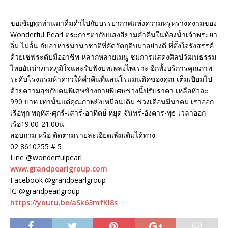
ขอเชิญทุกท่านมาดื่มด่ำไปกับบรรยากาศแห่งความหรูหรางดงามของ
Wonderful Pearl ตระการตากับแสงสียามค่ำคืนในท้องน้ำเจ้าพระยา
อิ่ม ไม่อั้น กับอาหารนานาชาติที่คัดวัตถุดิบมาอย่างดี ที่ตั้งใจรังสรรค์
ด้วยเชฟระดับมืออาชีพ หลากหลายเมนู ชมการแสดงศิลปวัฒนธรรม
ไทยอันน่าภาคภูมิใจและรับฟังบทเพลงไพเราะ อีกทั้งบริการคุณภาพ
ระดับโรงแรมห้าดาวให้ค่ำคืนที่แสนโรแมนติคของคุณ เต็มเปี่ยมไป
ด้วยความสุขกับคนพิเศษข้างกายพิเศษช่วงนี้ปรับราคา เหลือหัวละ
990 บาท เท่านั้นแต่คุณภาพยังเหมือนเดิม ช่วงเดือนมีนาคม เราออก
เรือทุก พฤหัส-ศุกร์-เสาร์-อาทิตย์ หยุด จันทร์-อังคาร-พุธ เวลาออก
เรือ19.00-21.00น.
สอบถาม หรือ ติดตามรายละเอียดเพิ่มเติมได้ทาง
02 8610255 # 5
Line @wonderfulpearl
www.grandpearlgroup.com
Facebook @grandpearlgroup
lG @grandpearlgroup
https://youtu.be/aSk63mfKl8s