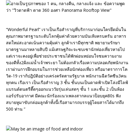
“Wonderful Pearl” เราเป็นเรือสำราญที่บริการมาก่อนใครยึดมั่นใน
คุณภาพมาตรฐานระดับโลกคุ้มค่าด้วยความบันเทิงครบครัน อาหาร
สดใหม่สะอาดเน้นความคุ้มค่า ลูกค้าเรามีทุกชาติ พยายามรักษา
มาตรฐานมาหลายสิบปี แม้เศรษฐกิจะจะซบเซานักท่องเที่ยวหายไป
แต่เราจะคงอยู่เพื่อช่วยประชาชนได้พักผ่อนหย่อนใจชมความงาม
ของดีทั้ง2ฝั่งแม่น้ำเจ้าพระยา ไม่ต้องกลัวเรื่องความปลอดภัยพนักงาน
เราผ่านการฝึกอบรมในการช่วยเหลือนักท่องเที่ยว หรือมาตราการโค
วิด-19 เราก้ปฎิบัติอย่างเคร่งครัดตามรัฐบาล พนักงานฉีดวัคซีน3คน
ทุกคน เรือเรา เป็นเรือสำราญ 3 ชั้น ชั้นบนเป็นดาดฟ้าเปิดโล่งมีไลฟ์
แบรนด์ดนตรีตื๊ดๆออกแนววัยรุ่นเล่นสดๆ ชั้น 1 และชั้น 2 เป็นห้อง
แอร์ปรับอากาศ มีคณะนักร้องแนวเพลงสากลแนวป็อบยุค80s ฟัง
สบายหูมาขับกล่อมลูกค้าทั้งนี้เรือสามารถบรรจุผู้โดยสารได้มากถึง
500 ท่าน “