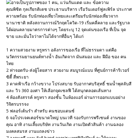
คุณพิชิต กุลเกียรติเดช ประธานบริหาร เรือวันเดอร์ฟูลเพิร์ล ประกาศ
ความพร้อม รับนักท่องเที่ยวไทยและเตรียมรับนักท่องเที่ยวจาก
นานาชาติ หลังสถานการณ์วิกฤตโควิด-19 เริ่มคลี่คลาย และรัฐบาล
ได้ผ่อนคลายมาตรการต่างๆ โดยระบุ 12 จุดเด่นของเรือ ที่เป็น จุด
ขาย และมั่นใจว่าหาไม่ได้จากที่อื่นๆ ได้แก่
1 ความสวยงาม หรูหรา อลังการของเรือ ที่ไม่ธรรมดา แต่คือ
นวัตกรรมยานยนต์ทางน้ำ อันเกิดจาก มันสมอง และ ฝีมือ ของ คน
ไทย
2 ท่าจอดรับ-ส่งผู้โดยสาร สวยงาม สมบูรณ์แบบ ที่ศูนย์การค้าริเวอร์
ซิตี้ สี่พระยา
3 ดาดฟ้าเรือ กว้างขวาง โปร่งสบาย รับอากาศบริสุทธิ์ ชมน้ำพุสลับสี
และ วิว 360 องศา ให้เลือกจุดเซลฟี ได้สนุกตลอดเส้นทาง
4 ห้องสังสรรค์ หรูหรา สองชั้น ในห้องแอร์ ผ่านการออกแบบอย่าง
วิจิตรบรรจง
5 ฟลอร์เต้นรำ สำหรับ คนชอบแดนซ์
6 จอโปรเจคเตอร์ขนาดใหญ่ บนเวที รองรับการพรีเซนต์ งานของ
คุณ อาทิ งานเลี้ยงบริษัท งานวันเกิด งานเปิดตัวสินค้า งานฉลอง
มงคลสมรส งานแถลงข่าว
7 วงดนตรี แบบ Full band จากประเทศฟิลิปปินส์ จะให้ความ