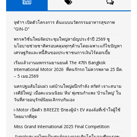
จุฬาฯ เปิดตัวโครงการ ต้นแบบนวัตกรรมอาหารสุขภาพ
“GIN-D”
พรรควิชั่นใหม่จัดประชุมใหญ่สามัญประจำปี 2569 ชู
นโยบายช่วยชาติครอบคลุมทุกๆด้านโดยเฉพาะแก้ไขปัญหา
เศรษฐกิจและหนี้สินของประชาชนการเงินไร้ดอกเบี้ย
เริ่มแล้วงานมหกรรมยานยนต์ The 47th Bangkok
International Motor 2026 ที่คนรักรถ ไม่ควรพลาด 25 มีค.
– 5 เมย.2569
นครปฐมส้มไม่แผ่ว แต่บ้านใหญ่ผนึกกำลัง สกัด!! เจาะสนาม
เจดีย์ใหญ่: เมื่อคะแนนนิยม ‘ส้ม’ พุ่งชนกำแพง ‘บ้านใหญ่’ ใน
วันที่สายอนุรักษ์นิยมเลิกรบกันเอง
i-Motor เปิดตัว BREEZE ปักธงผู้นำ EV สองล้อที่เข้าใจผู้ใช้
ไทยมากที่สุด
Miss Grand International 2025 Final Competition
Synology ยกไทยเป็นศูนย์กลางการเติบโตในอาเซียนรุกข