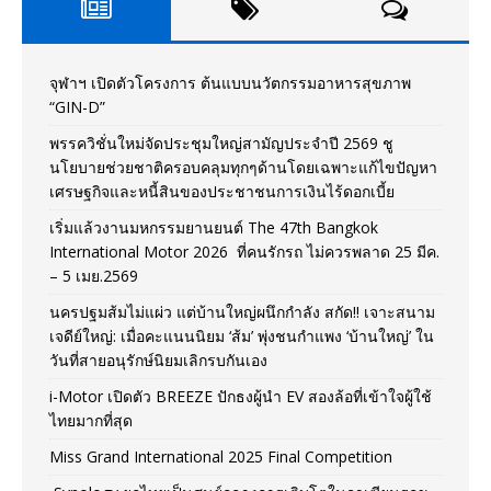
จุฬาฯ เปิดตัวโครงการ ต้นแบบนวัตกรรมอาหารสุขภาพ
“GIN-D”
พรรควิชั่นใหม่จัดประชุมใหญ่สามัญประจำปี 2569 ชู
นโยบายช่วยชาติครอบคลุมทุกๆด้านโดยเฉพาะแก้ไขปัญหา
เศรษฐกิจและหนี้สินของประชาชนการเงินไร้ดอกเบี้ย
เริ่มแล้วงานมหกรรมยานยนต์ The 47th Bangkok
International Motor 2026 ที่คนรักรถ ไม่ควรพลาด 25 มีค.
– 5 เมย.2569
นครปฐมส้มไม่แผ่ว แต่บ้านใหญ่ผนึกกำลัง สกัด!! เจาะสนาม
เจดีย์ใหญ่: เมื่อคะแนนนิยม ‘ส้ม’ พุ่งชนกำแพง ‘บ้านใหญ่’ ใน
วันที่สายอนุรักษ์นิยมเลิกรบกันเอง
i-Motor เปิดตัว BREEZE ปักธงผู้นำ EV สองล้อที่เข้าใจผู้ใช้
ไทยมากที่สุด
Miss Grand International 2025 Final Competition