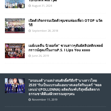
August 31, 2024
เปิดตัวกิจกรรมเปิดตัวชุมชนท่องเที่ยว OTOP นวัต
วิถี
September 28, 2018
เมย์เบลลีน นิวยอร์ค” ชวนสาวๆสัมผัสลิปสติกเพลย์
กราวน์สุดเก๋ในงานP.S. I Lips You xoxo
June 26, 2019
“อรอนงค์”งามสง่าสมศักดิ์ศรีดีกรี“นางสาวไทย
2535”รับเป็นแบรนด์แอมบาสเดอร์สกินแคร์ “พอล
เลนน่า(POLLENNA) ผลิตภัณฑ์บริสุทธิ์ผลิตจาก
ธรรมชาติดีแต่ผิวพรรณทุกๆคน
November 11, 2019