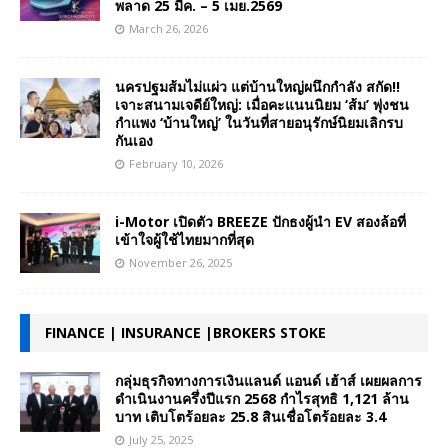
พลาด 25 มีค. – 5 เมย.2569
March 26, 2026
นครปฐมส้มไม่แผ่ว แต่บ้านใหญ่ผนึกกำลัง สกัด!!
เจาะสนามเจดีย์ใหญ่: เมื่อคะแนนนิยม ‘ส้ม’ พุ่งชน
กำแพง ‘บ้านใหญ่’ ในวันที่สายอนุรักษ์นิยมเลิกรบ
กันเอง
February 10, 2026
i-Motor เปิดตัว BREEZE ปักธงผู้นำ EV สองล้อที่
เข้าใจผู้ใช้ไทยมากที่สุด
November 26, 2025
FINANCE | INSURANCE |BROKERS STOKE
กลุ่มธุรกิจทางการเงินแลนด์ แอนด์ เฮ้าส์ เผยผลการ
ดำเนินงานครึ่งปีแรก 2568 กำไรสุทธิ 1,121 ล้าน
บาท เติบโตร้อยละ 25.8 สินเชื่อโตร้อยละ 3.4
July 25, 2025