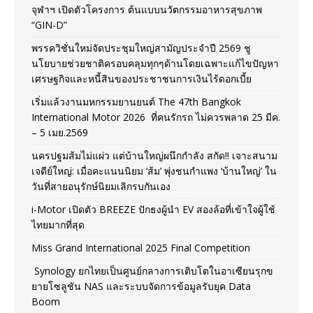
จุฬาฯ เปิดตัวโครงการ ต้นแบบนวัตกรรมอาหารสุขภาพ
“GIN-D”
พรรควิชั่นใหม่จัดประชุมใหญ่สามัญประจำปี 2569 ชู
นโยบายช่วยชาติครอบคลุมทุกๆด้านโดยเฉพาะแก้ไขปัญหา
เศรษฐกิจและหนี้สินของประชาชนการเงินไร้ดอกเบี้ย
เริ่มแล้วงานมหกรรมยานยนต์ The 47th Bangkok
International Motor 2026 ที่คนรักรถ ไม่ควรพลาด 25 มีค.
– 5 เมย.2569
นครปฐมส้มไม่แผ่ว แต่บ้านใหญ่ผนึกกำลัง สกัด!! เจาะสนาม
เจดีย์ใหญ่: เมื่อคะแนนนิยม ‘ส้ม’ พุ่งชนกำแพง ‘บ้านใหญ่’ ใน
วันที่สายอนุรักษ์นิยมเลิกรบกันเอง
i-Motor เปิดตัว BREEZE ปักธงผู้นำ EV สองล้อที่เข้าใจผู้ใช้
ไทยมากที่สุด
Miss Grand International 2025 Final Competition
Synology ยกไทยเป็นศูนย์กลางการเติบโตในอาเซียนรุกข
ยายโซลูชัน NAS และระบบจัดการข้อมูลรับยุค Data
Boom