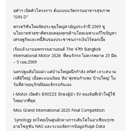
จุฬาฯ เปิดตัวโครงการ ต้นแบบนวัตกรรมอาหารสุขภาพ
“GIN-D”
พรรควิชั่นใหม่จัดประชุมใหญ่สามัญประจำปี 2569 ชู
นโยบายช่วยชาติครอบคลุมทุกๆด้านโดยเฉพาะแก้ไขปัญหา
เศรษฐกิจและหนี้สินของประชาชนการเงินไร้ดอกเบี้ย
เริ่มแล้วงานมหกรรมยานยนต์ The 47th Bangkok
International Motor 2026 ที่คนรักรถ ไม่ควรพลาด 25 มีค.
– 5 เมย.2569
นครปฐมส้มไม่แผ่ว แต่บ้านใหญ่ผนึกกำลัง สกัด!! เจาะสนาม
เจดีย์ใหญ่: เมื่อคะแนนนิยม ‘ส้ม’ พุ่งชนกำแพง ‘บ้านใหญ่’ ใน
วันที่สายอนุรักษ์นิยมเลิกรบกันเอง
i-Motor เปิดตัว BREEZE ปักธงผู้นำ EV สองล้อที่เข้าใจผู้ใช้
ไทยมากที่สุด
Miss Grand International 2025 Final Competition
Synology ยกไทยเป็นศูนย์กลางการเติบโตในอาเซียนรุกข
ยายโซลูชัน NAS และระบบจัดการข้อมูลรับยุค Data