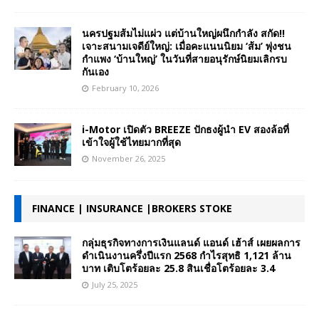
นครปฐมส้มไม่แผ่ว แต่บ้านใหญ่ผนึกกำลัง สกัด!!
เจาะสนามเจดีย์ใหญ่: เมื่อคะแนนนิยม ‘ส้ม’ พุ่งชน
กำแพง ‘บ้านใหญ่’ ในวันที่สายอนุรักษ์นิยมเลิกรบ
กันเอง
February 10, 2026
i-Motor เปิดตัว BREEZE ปักธงผู้นำ EV สองล้อที่
เข้าใจผู้ใช้ไทยมากที่สุด
November 26, 2025
FINANCE | INSURANCE |BROKERS STOKE
กลุ่มธุรกิจทางการเงินแลนด์ แอนด์ เฮ้าส์ เผยผลการ
ดำเนินงานครึ่งปีแรก 2568 กำไรสุทธิ 1,121 ล้าน
บาท เติบโตร้อยละ 25.8 สินเชื่อโตร้อยละ 3.4
July 25, 2025