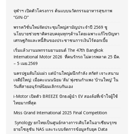
จุฬาฯ เปิดตัวโครงการ ต้นแบบนวัตกรรมอาหารสุขภาพ
“GIN-D”
พรรควิชั่นใหม่จัดประชุมใหญ่สามัญประจำปี 2569 ชู
นโยบายช่วยชาติครอบคลุมทุกๆด้านโดยเฉพาะแก้ไขปัญหา
เศรษฐกิจและหนี้สินของประชาชนการเงินไร้ดอกเบี้ย
เริ่มแล้วงานมหกรรมยานยนต์ The 47th Bangkok
International Motor 2026 ที่คนรักรถ ไม่ควรพลาด 25 มีค.
– 5 เมย.2569
นครปฐมส้มไม่แผ่ว แต่บ้านใหญ่ผนึกกำลัง สกัด!! เจาะสนาม
เจดีย์ใหญ่: เมื่อคะแนนนิยม ‘ส้ม’ พุ่งชนกำแพง ‘บ้านใหญ่’ ใน
วันที่สายอนุรักษ์นิยมเลิกรบกันเอง
i-Motor เปิดตัว BREEZE ปักธงผู้นำ EV สองล้อที่เข้าใจผู้ใช้
ไทยมากที่สุด
Miss Grand International 2025 Final Competition
Synology ยกไทยเป็นศูนย์กลางการเติบโตในอาเซียนรุกข
ยายโซลูชัน NAS และระบบจัดการข้อมูลรับยุค Data