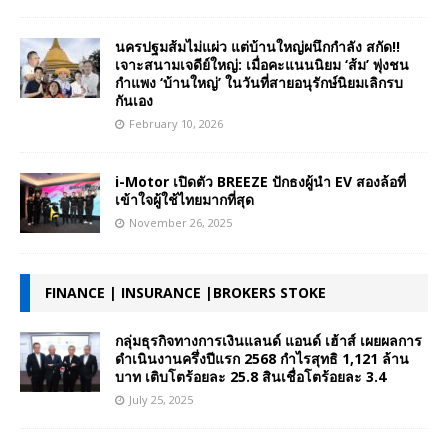
นครปฐมส้มไม่แผ่ว แต่บ้านใหญ่ผนึกกำลัง สกัด!!
เจาะสนามเจดีย์ใหญ่: เมื่อคะแนนนิยม ‘ส้ม’ พุ่งชน
กำแพง ‘บ้านใหญ่’ ในวันที่สายอนุรักษ์นิยมเลิกรบ
กันเอง
February 10, 2026
i-Motor เปิดตัว BREEZE ปักธงผู้นำ EV สองล้อที่
เข้าใจผู้ใช้ไทยมากที่สุด
November 26, 2025
FINANCE | INSURANCE |BROKERS STOKE
กลุ่มธุรกิจทางการเงินแลนด์ แอนด์ เฮ้าส์ เผยผลการ
ดำเนินงานครึ่งปีแรก 2568 กำไรสุทธิ 1,121 ล้าน
บาท เติบโตร้อยละ 25.8 สินเชื่อโตร้อยละ 3.4
July 25, 2025