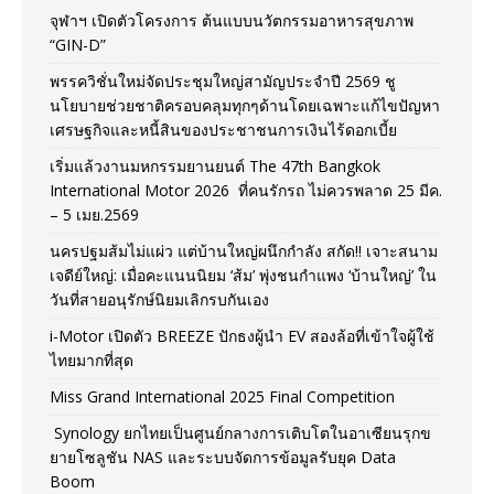
จุฬาฯ เปิดตัวโครงการ ต้นแบบนวัตกรรมอาหารสุขภาพ
“GIN-D”
พรรควิชั่นใหม่จัดประชุมใหญ่สามัญประจำปี 2569 ชู
นโยบายช่วยชาติครอบคลุมทุกๆด้านโดยเฉพาะแก้ไขปัญหา
เศรษฐกิจและหนี้สินของประชาชนการเงินไร้ดอกเบี้ย
เริ่มแล้วงานมหกรรมยานยนต์ The 47th Bangkok
International Motor 2026 ที่คนรักรถ ไม่ควรพลาด 25 มีค.
– 5 เมย.2569
นครปฐมส้มไม่แผ่ว แต่บ้านใหญ่ผนึกกำลัง สกัด!! เจาะสนาม
เจดีย์ใหญ่: เมื่อคะแนนนิยม ‘ส้ม’ พุ่งชนกำแพง ‘บ้านใหญ่’ ใน
วันที่สายอนุรักษ์นิยมเลิกรบกันเอง
i-Motor เปิดตัว BREEZE ปักธงผู้นำ EV สองล้อที่เข้าใจผู้ใช้
ไทยมากที่สุด
Miss Grand International 2025 Final Competition
Synology ยกไทยเป็นศูนย์กลางการเติบโตในอาเซียนรุกข
ยายโซลูชัน NAS และระบบจัดการข้อมูลรับยุค Data
Boom