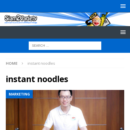
HOME
instant noodles
instant noodles
MARKETING