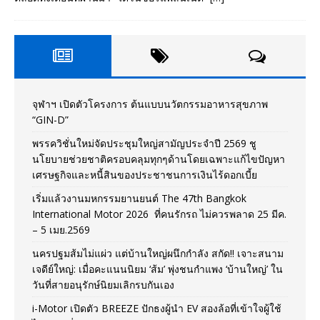
จุฬาฯ เปิดตัวโครงการ ต้นแบบนวัตกรรมอาหารสุขภาพ
“GIN-D”
พรรควิชั่นใหม่จัดประชุมใหญ่สามัญประจำปี 2569 ชู
นโยบายช่วยชาติครอบคลุมทุกๆด้านโดยเฉพาะแก้ไขปัญหา
เศรษฐกิจและหนี้สินของประชาชนการเงินไร้ดอกเบี้ย
เริ่มแล้วงานมหกรรมยานยนต์ The 47th Bangkok
International Motor 2026 ที่คนรักรถ ไม่ควรพลาด 25 มีค.
– 5 เมย.2569
นครปฐมส้มไม่แผ่ว แต่บ้านใหญ่ผนึกกำลัง สกัด!! เจาะสนาม
เจดีย์ใหญ่: เมื่อคะแนนนิยม ‘ส้ม’ พุ่งชนกำแพง ‘บ้านใหญ่’ ใน
วันที่สายอนุรักษ์นิยมเลิกรบกันเอง
i-Motor เปิดตัว BREEZE ปักธงผู้นำ EV สองล้อที่เข้าใจผู้ใช้