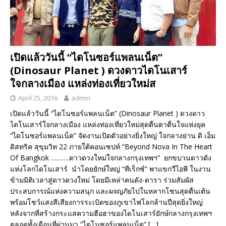
เปิดแล้ววันนี้ “ไดโนซอร์แพลนเน็ต”
(Dinosaur Planet ) ดวงดาวไดโนเสาร์
ใจกลางเมือง แหล่งท่องเที่ยวใหม่ส
April 25, 2016
admin
เปิดแล้ววันนี้ “ไดโนซอร์แพลนเน็ต” (Dinosaur Planet ) ดวงดาว
ไดโนเสาร์ใจกลางเมือง แหล่งท่องเที่ยวใหม่สุดตื่นตาตื่นใจแห่งยุค
“ไดโนซอร์แพลนเน็ต” จัดงานเปิดตัวอย่างยิ่งใหญ่ ใจกลางย่าน ดิ เอ็ม
ดิสทริค สุขุมวิท 22 ภายใต้คอนเซปท์ “Beyond Nova In The Heart
Of Bangkok ……….ดาวดวงใหม่ใจกลางกรุงเทพฯ” ยกขบวนดาวดัง
แห่งโลกไดโนเสาร์ นำโดยยักษ์ใหญ่ “ทีเร็กซ์” พาแขกวีไอพี ในงาน
ข้ามมิติเวลาสู่ดาวดวงใหม่ โดยมีเหล่าคนดัง-ดารา ร่วมสัมผัส
ประสบการณ์แห่งความสนุก และผจญภัยไปในหลากโซนสุดตื่นเต้น
พร้อมโชว์แสงสีเสียงการระเบิดของภูเขาไฟโลกล้านปีสุดยิ่งใหญ่
หลังจากที่สร้างกระแสความฮือฮาของไดโนเสาร์ยักษ์กลางกรุงเทพฯ
ตลอดทั้งเดือนที่ผ่านมา “ไดโนซอร์แพลนเน็ต”
[…]