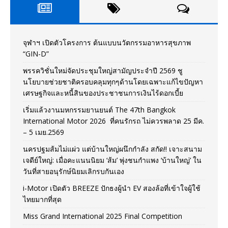
จุฬาฯ เปิดตัวโครงการ ต้นแบบนวัตกรรมอาหารสุขภาพ
“GIN-D”
พรรควิชั่นใหม่จัดประชุมใหญ่สามัญประจำปี 2569 ชู
นโยบายช่วยชาติครอบคลุมทุกๆด้านโดยเฉพาะแก้ไขปัญหา
เศรษฐกิจและหนี้สินของประชาชนการเงินไร้ดอกเบี้ย
เริ่มแล้วงานมหกรรมยานยนต์ The 47th Bangkok
International Motor 2026 ที่คนรักรถ ไม่ควรพลาด 25 มีค.
– 5 เมย.2569
นครปฐมส้มไม่แผ่ว แต่บ้านใหญ่ผนึกกำลัง สกัด!! เจาะสนาม
เจดีย์ใหญ่: เมื่อคะแนนนิยม ‘ส้ม’ พุ่งชนกำแพง ‘บ้านใหญ่’ ใน
วันที่สายอนุรักษ์นิยมเลิกรบกันเอง
i-Motor เปิดตัว BREEZE ปักธงผู้นำ EV สองล้อที่เข้าใจผู้ใช้
ไทยมากที่สุด
Miss Grand International 2025 Final Competition