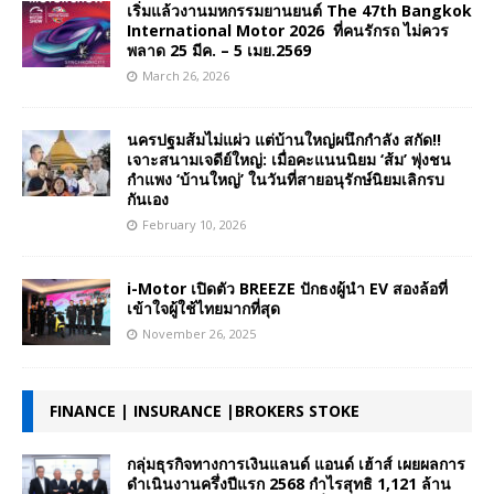
เริ่มแล้วงานมหกรรมยานยนต์ The 47th Bangkok
International Motor 2026 ที่คนรักรถ ไม่ควร
พลาด 25 มีค. – 5 เมย.2569
March 26, 2026
นครปฐมส้มไม่แผ่ว แต่บ้านใหญ่ผนึกกำลัง สกัด!!
เจาะสนามเจดีย์ใหญ่: เมื่อคะแนนนิยม ‘ส้ม’ พุ่งชน
กำแพง ‘บ้านใหญ่’ ในวันที่สายอนุรักษ์นิยมเลิกรบ
กันเอง
February 10, 2026
i-Motor เปิดตัว BREEZE ปักธงผู้นำ EV สองล้อที่
เข้าใจผู้ใช้ไทยมากที่สุด
November 26, 2025
FINANCE | INSURANCE |BROKERS STOKE
กลุ่มธุรกิจทางการเงินแลนด์ แอนด์ เฮ้าส์ เผยผลการ
ดำเนินงานครึ่งปีแรก 2568 กำไรสุทธิ 1,121 ล้าน