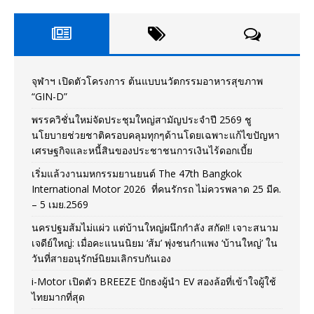
จุฬาฯ เปิดตัวโครงการ ต้นแบบนวัตกรรมอาหารสุขภาพ
“GIN-D”
พรรควิชั่นใหม่จัดประชุมใหญ่สามัญประจำปี 2569 ชู
นโยบายช่วยชาติครอบคลุมทุกๆด้านโดยเฉพาะแก้ไขปัญหา
เศรษฐกิจและหนี้สินของประชาชนการเงินไร้ดอกเบี้ย
เริ่มแล้วงานมหกรรมยานยนต์ The 47th Bangkok
International Motor 2026 ที่คนรักรถ ไม่ควรพลาด 25 มีค.
– 5 เมย.2569
นครปฐมส้มไม่แผ่ว แต่บ้านใหญ่ผนึกกำลัง สกัด!! เจาะสนาม
เจดีย์ใหญ่: เมื่อคะแนนนิยม ‘ส้ม’ พุ่งชนกำแพง ‘บ้านใหญ่’ ใน
วันที่สายอนุรักษ์นิยมเลิกรบกันเอง
i-Motor เปิดตัว BREEZE ปักธงผู้นำ EV สองล้อที่เข้าใจผู้ใช้
ไทยมากที่สุด