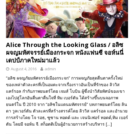
Alice Through the Looking Glass / อลิซ
ผจญมหัศจรรย์เมืองกระจก หนังแฟนซี จอห์นนี่
เดปป์ภาคใหม่มาแล้ว
August 4, 2016
admin
“อลิซ ผจญภัยมหัศจรรย์เมืองกระจก” การผจญภัยสุดตื่นตาครั้งใหม่
ของเหล่าตัวละครที่เป็นอมตะจากเรื่องราวอันเป็นที่รักของ ลิววิส
แคร์รอล กำกับภาพยนตร์โดย เจมส์ โบบิน ผู้ซึ่งนำวิสัยทัศน์ของเขา
เองไปสู่โลกอันตื่นตาตื่นใจที่ ทิม เบอร์ตัน ได้สร้างขึ้นบนจอภาพ
ยนตร์ใน ปี 2010 จาก “อลิซในแดนมหัศจรรย์” บทภาพยนตร์โดย ลิน
ดา วูลเวอร์ตัน ตัวละครที่สร้างสรรค์โดย ลิววิส แคร์รอล และอำนวย
การสร้างโดย โจ รอธ, ซูซาน ทอดด์ และ เจนนิเฟอร์ ทอดด์,ทิม เบอร์
ตัน โดยมี จอห์น จี. สก็อตติเป็นผู้อำนวยการสร้างบริหาร
[…]