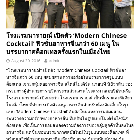
โรงแรมนารายณ์ เปิดตัว ‘Modern Chinese
Cocktail’ ฟิวชั่นอาหารจีนกว่า 60 เมนู ใน
บรรยากาศค็อกเทลครั้งแรกในเมืองไทย
August 30, 2016
admin
“โรงแรมนารายณ์” เปิดตัว ‘Modern Chinese Cocktail’ ฟิวชั่นอา
หารจีนกว่า 60 เมนู ผสมผสานความอร่อยในบรรยากาศรูปแบบ
ค็อกเทล เจาะกลุ่มคออาหารจีน สไตล์โมเดิร์น นายนที นิธิวาสิน รอง
กรรมการผู้อำนวยการ บริหารงานส่วนงานโรงแรม กลุ่มบริษัทเครือ
โรงแรมนารายณ์ เปิดเผยว่า โรงแรมนารายณ์ เป็นที่แรกและทีเดียว
ในเมืองไทย ที่ทำการเปิดตัวเมนูอาหารจีนสำหรับห้องจัดเลี้ยงในรูป
แบบ ‘Modern Chinese Cocktail’ สัมผัสใหม่แห่งการผสมผสาน
ระหว่างความอร่อยของอาหารจีน ที่เสริฟในรูปแบบโมเดิร์นไชนีส
ค็อกเทล เพื่อเป็นการตอบสนองความต้องการของกลุ่มลูกค้าที่หลงใหล
อาหารจีน แต่ชื่นชอบบรรยากาศสมัยใหม่ในรูปแบบของค็อกเทล ที่
พร้อมเสริฟด้วยเมนูอาหารจีนเลื่องชื่อ อย่าง ซุ้มหมูหันฮ่องกง ซุ้ม