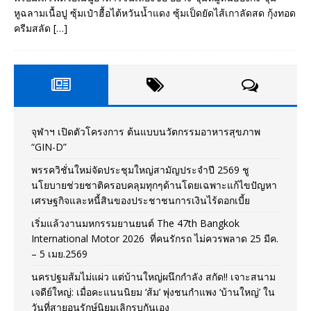
หูฉลามเนื้อปู ซุ้มเป๋าฮื้อไต้หวันน้ำแดง ซุ้มเป็ดยัดไส้เกาลัดสด กุ้งทอด
ครีมสลัด
[…]
จุฬาฯ เปิดตัวโครงการ ต้นแบบนวัตกรรมอาหารสุขภาพ
“GIN-D”
พรรควิชั่นใหม่จัดประชุมใหญ่สามัญประจำปี 2569 ชู
นโยบายช่วยชาติครอบคลุมทุกๆด้านโดยเฉพาะแก้ไขปัญหา
เศรษฐกิจและหนี้สินของประชาชนการเงินไร้ดอกเบี้ย
เริ่มแล้วงานมหกรรมยานยนต์ The 47th Bangkok
International Motor 2026 ที่คนรักรถ ไม่ควรพลาด 25 มีค.
– 5 เมย.2569
นครปฐมส้มไม่แผ่ว แต่บ้านใหญ่ผนึกกำลัง สกัด!! เจาะสนาม
เจดีย์ใหญ่: เมื่อคะแนนนิยม ‘ส้ม’ พุ่งชนกำแพง ‘บ้านใหญ่’ ใน
วันที่สายอนุรักษ์นิยมเลิกรบกันเอง