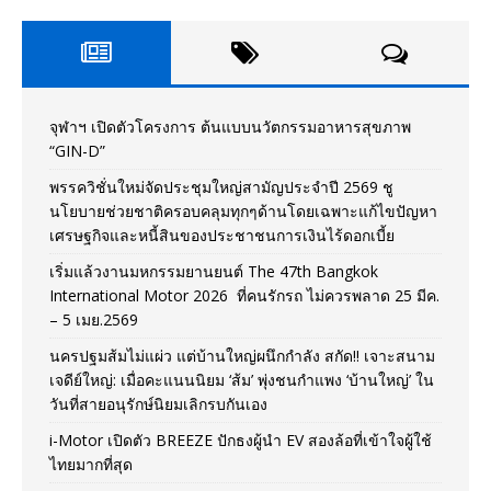
จุฬาฯ เปิดตัวโครงการ ต้นแบบนวัตกรรมอาหารสุขภาพ
“GIN-D”
พรรควิชั่นใหม่จัดประชุมใหญ่สามัญประจำปี 2569 ชู
นโยบายช่วยชาติครอบคลุมทุกๆด้านโดยเฉพาะแก้ไขปัญหา
เศรษฐกิจและหนี้สินของประชาชนการเงินไร้ดอกเบี้ย
เริ่มแล้วงานมหกรรมยานยนต์ The 47th Bangkok
International Motor 2026 ที่คนรักรถ ไม่ควรพลาด 25 มีค.
– 5 เมย.2569
นครปฐมส้มไม่แผ่ว แต่บ้านใหญ่ผนึกกำลัง สกัด!! เจาะสนาม
เจดีย์ใหญ่: เมื่อคะแนนนิยม ‘ส้ม’ พุ่งชนกำแพง ‘บ้านใหญ่’ ใน
วันที่สายอนุรักษ์นิยมเลิกรบกันเอง
i-Motor เปิดตัว BREEZE ปักธงผู้นำ EV สองล้อที่เข้าใจผู้ใช้
ไทยมากที่สุด