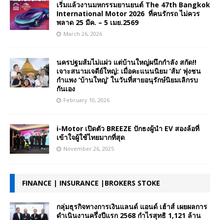
เริ่มแล้วงานมหกรรมยานยนต์ The 47th Bangkok
International Motor 2026 ที่คนรักรถ ไม่ควร
พลาด 25 มีค. – 5 เมย.2569
March 26, 2026
นครปฐมส้มไม่แผ่ว แต่บ้านใหญ่ผนึกกำลัง สกัด!!
เจาะสนามเจดีย์ใหญ่: เมื่อคะแนนนิยม ‘ส้ม’ พุ่งชน
กำแพง ‘บ้านใหญ่’ ในวันที่สายอนุรักษ์นิยมเลิกรบ
กันเอง
February 10, 2026
i-Motor เปิดตัว BREEZE ปักธงผู้นำ EV สองล้อที่
เข้าใจผู้ใช้ไทยมากที่สุด
November 26, 2025
FINANCE | INSURANCE |BROKERS STOKE
กลุ่มธุรกิจทางการเงินแลนด์ แอนด์ เฮ้าส์ เผยผลการ
ดำเนินงานครึ่งปีแรก 2568 กำไรสุทธิ 1,121 ล้าน