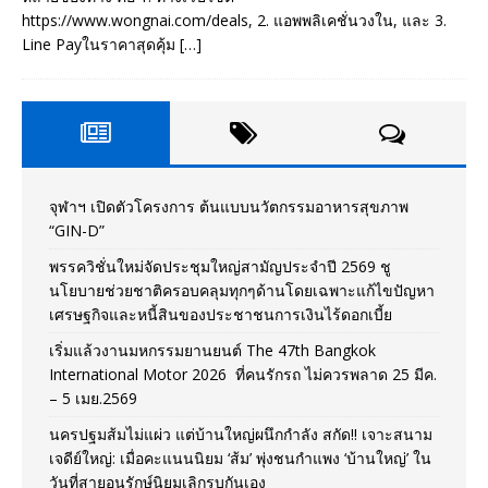
https://www.wongnai.com/deals, 2. แอพพลิเคชั่นวงใน, และ 3.
Line Payในราคาสุดคุ้ม
[…]
จุฬาฯ เปิดตัวโครงการ ต้นแบบนวัตกรรมอาหารสุขภาพ
“GIN-D”
พรรควิชั่นใหม่จัดประชุมใหญ่สามัญประจำปี 2569 ชู
นโยบายช่วยชาติครอบคลุมทุกๆด้านโดยเฉพาะแก้ไขปัญหา
เศรษฐกิจและหนี้สินของประชาชนการเงินไร้ดอกเบี้ย
เริ่มแล้วงานมหกรรมยานยนต์ The 47th Bangkok
International Motor 2026 ที่คนรักรถ ไม่ควรพลาด 25 มีค.
– 5 เมย.2569
นครปฐมส้มไม่แผ่ว แต่บ้านใหญ่ผนึกกำลัง สกัด!! เจาะสนาม
เจดีย์ใหญ่: เมื่อคะแนนนิยม ‘ส้ม’ พุ่งชนกำแพง ‘บ้านใหญ่’ ใน
วันที่สายอนุรักษ์นิยมเลิกรบกันเอง