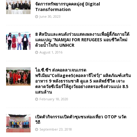
จัดการทรัพยากรบุคคลมุ่งสู่ Digital
Transformation
June 30, 2023
8 ศิลปินและคนดังร่วมแสดงผลงานเพื่อผู้ลี้ภัยภายใต้
แคมเปญ “NAMJAI FOR REFUGEES มอบชีวิตใหม่
ด้วยน้ำใจกับ UNHCR
August 1, 2016
ไอ.ซี.ซีฯ ส่งคอลลาเจนเกรด
พรีเมียม“Collagee5(คอลลาจีไฟว์)” ผลิตภัณฑ์เสริม
อาหาร 9 พลังธรรมชาติ ดูแล 5 ผลลัพธ์ชีวิต เจาะ
ตลาดวัยซีเนียร์ให้สูงวัยอย่างสตรองชิงส่วนแบ่ง 8.5
แสนล้าน
February 18, 2020
เปิดตัวกิจกรรมเปิดตัวชุมชนท่องเที่ยว OTOP นวัต
วิถี
September 23, 2018