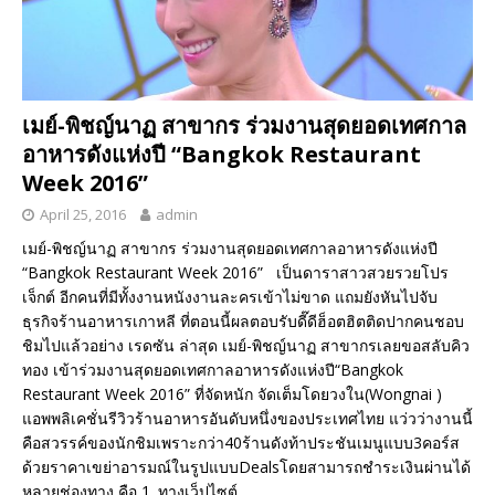
เมย์-พิชญ์นาฏ สาขากร ร่วมงานสุดยอดเทศกาล
อาหารดังแห่งปี “Bangkok Restaurant
Week 2016”
April 25, 2016
admin
เมย์-พิชญ์นาฏ สาขากร ร่วมงานสุดยอดเทศกาลอาหารดังแห่งปี
“Bangkok Restaurant Week 2016” เป็นดาราสาวสวยรวยโปร
เจ็กต์ อีกคนที่มีทั้งงานหนังงานละครเข้าไม่ขาด แถมยังหันไปจับ
ธุรกิจร้านอาหารเกาหลี ที่ตอนนี้ผลตอบรับดี๊ดีฮ็อตฮิตติดปากคนชอบ
ชิมไปแล้วอย่าง เรดซัน ล่าสุด เมย์-พิชญ์นาฏ สาขากรเลยขอสลับคิว
ทอง เข้าร่วมงานสุดยอดเทศกาลอาหารดังแห่งปี“Bangkok
Restaurant Week 2016” ที่จัดหนัก จัดเต็มโดยวงใน(Wongnai )
แอพพลิเคชั่นรีวิวร้านอาหารอันดับหนึ่งของประเทศไทย แว่วว่างานนี้
คือสวรรค์ของนักชิมเพราะกว่า40ร้านดังท้าประชันเมนูแบบ3คอร์ส
ด้วยราคาเขย่าอารมณ์ในรูปแบบDealsโดยสามารถชำระเงินผ่านได้
หลายช่องทาง คือ 1. ทางเว็ปไซต์