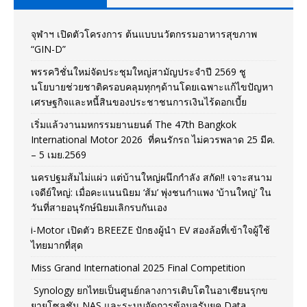
จุฬาฯ เปิดตัวโครงการ ต้นแบบนวัตกรรมอาหารสุขภาพ
“GIN-D”
พรรควิชั่นใหม่จัดประชุมใหญ่สามัญประจำปี 2569 ชู
นโยบายช่วยชาติครอบคลุมทุกๆด้านโดยเฉพาะแก้ไขปัญหา
เศรษฐกิจและหนี้สินของประชาชนการเงินไร้ดอกเบี้ย
เริ่มแล้วงานมหกรรมยานยนต์ The 47th Bangkok
International Motor 2026 ที่คนรักรถ ไม่ควรพลาด 25 มีค.
– 5 เมย.2569
นครปฐมส้มไม่แผ่ว แต่บ้านใหญ่ผนึกกำลัง สกัด!! เจาะสนาม
เจดีย์ใหญ่: เมื่อคะแนนนิยม ‘ส้ม’ พุ่งชนกำแพง ‘บ้านใหญ่’ ใน
วันที่สายอนุรักษ์นิยมเลิกรบกันเอง
i-Motor เปิดตัว BREEZE ปักธงผู้นำ EV สองล้อที่เข้าใจผู้ใช้
ไทยมากที่สุด
Miss Grand International 2025 Final Competition
Synology ยกไทยเป็นศูนย์กลางการเติบโตในอาเซียนรุกข
ยายโซลูชัน NAS และระบบจัดการข้อมูลรับยุค Data