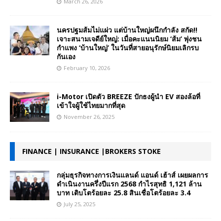
March 26, 2026
นครปฐมส้มไม่แผ่ว แต่บ้านใหญ่ผนึกกำลัง สกัด!!
เจาะสนามเจดีย์ใหญ่: เมื่อคะแนนนิยม ‘ส้ม’ พุ่งชน
กำแพง ‘บ้านใหญ่’ ในวันที่สายอนุรักษ์นิยมเลิกรบ
กันเอง
February 10, 2026
i-Motor เปิดตัว BREEZE ปักธงผู้นำ EV สองล้อที่
เข้าใจผู้ใช้ไทยมากที่สุด
November 26, 2025
FINANCE | INSURANCE |BROKERS STOKE
กลุ่มธุรกิจทางการเงินแลนด์ แอนด์ เฮ้าส์ เผยผลการ
ดำเนินงานครึ่งปีแรก 2568 กำไรสุทธิ 1,121 ล้าน
บาท เติบโตร้อยละ 25.8 สินเชื่อโตร้อยละ 3.4
July 25, 2025