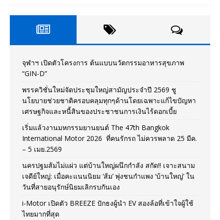
จุฬาฯ เปิดตัวโครงการ ต้นแบบนวัตกรรมอาหารสุขภาพ
“GIN-D”
พรรควิชั่นใหม่จัดประชุมใหญ่สามัญประจำปี 2569 ชู
นโยบายช่วยชาติครอบคลุมทุกๆด้านโดยเฉพาะแก้ไขปัญหา
เศรษฐกิจและหนี้สินของประชาชนการเงินไร้ดอกเบี้ย
เริ่มแล้วงานมหกรรมยานยนต์ The 47th Bangkok
International Motor 2026 ที่คนรักรถ ไม่ควรพลาด 25 มีค.
– 5 เมย.2569
นครปฐมส้มไม่แผ่ว แต่บ้านใหญ่ผนึกกำลัง สกัด!! เจาะสนาม
เจดีย์ใหญ่: เมื่อคะแนนนิยม ‘ส้ม’ พุ่งชนกำแพง ‘บ้านใหญ่’ ใน
วันที่สายอนุรักษ์นิยมเลิกรบกันเอง
i-Motor เปิดตัว BREEZE ปักธงผู้นำ EV สองล้อที่เข้าใจผู้ใช้
ไทยมากที่สุด