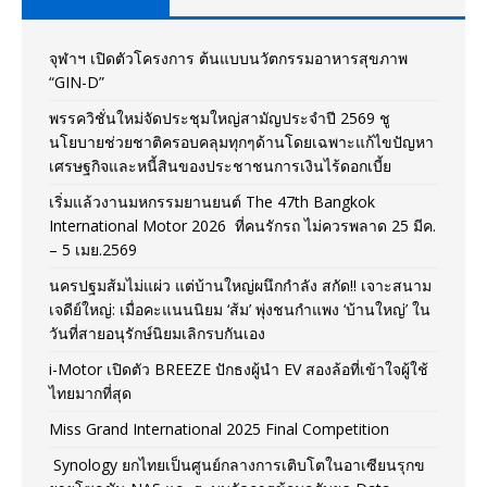
จุฬาฯ เปิดตัวโครงการ ต้นแบบนวัตกรรมอาหารสุขภาพ
“GIN-D”
พรรควิชั่นใหม่จัดประชุมใหญ่สามัญประจำปี 2569 ชู
นโยบายช่วยชาติครอบคลุมทุกๆด้านโดยเฉพาะแก้ไขปัญหา
เศรษฐกิจและหนี้สินของประชาชนการเงินไร้ดอกเบี้ย
เริ่มแล้วงานมหกรรมยานยนต์ The 47th Bangkok
International Motor 2026 ที่คนรักรถ ไม่ควรพลาด 25 มีค.
– 5 เมย.2569
นครปฐมส้มไม่แผ่ว แต่บ้านใหญ่ผนึกกำลัง สกัด!! เจาะสนาม
เจดีย์ใหญ่: เมื่อคะแนนนิยม ‘ส้ม’ พุ่งชนกำแพง ‘บ้านใหญ่’ ใน
วันที่สายอนุรักษ์นิยมเลิกรบกันเอง
i-Motor เปิดตัว BREEZE ปักธงผู้นำ EV สองล้อที่เข้าใจผู้ใช้
ไทยมากที่สุด
Miss Grand International 2025 Final Competition
Synology ยกไทยเป็นศูนย์กลางการเติบโตในอาเซียนรุกข