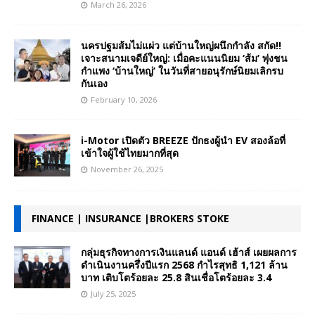
March 26, 2026
นครปฐมส้มไม่แผ่ว แต่บ้านใหญ่ผนึกกำลัง สกัด!!
เจาะสนามเจดีย์ใหญ่: เมื่อคะแนนนิยม ‘ส้ม’ พุ่งชน
กำแพง ‘บ้านใหญ่’ ในวันที่สายอนุรักษ์นิยมเลิกรบ
กันเอง
February 10, 2026
i-Motor เปิดตัว BREEZE ปักธงผู้นำ EV สองล้อที่
เข้าใจผู้ใช้ไทยมากที่สุด
November 26, 2025
FINANCE | INSURANCE |BROKERS STOKE
กลุ่มธุรกิจทางการเงินแลนด์ แอนด์ เฮ้าส์ เผยผลการ
ดำเนินงานครึ่งปีแรก 2568 กำไรสุทธิ 1,121 ล้าน
บาท เติบโตร้อยละ 25.8 สินเชื่อโตร้อยละ 3.4
July 25, 2025