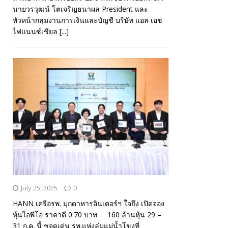
นายวรวุฒน์ โตเจริญธนาผล President และ
หัวหน้ากลุ่มงานการเงินและบัญชี บริษัท แอล เอช
ไฟแนนซ์เชียล
[...]
July 25, 2025
0
HANN เครือรพ. มุกดาหารอินเตอร์ฯ ใจถึง เปิดจอง
หุ้นไอพีโอ ราคาดี 0.70 บาท 160 ล้านหุ้น 29 –
31 ก.ค. นี้ ชูจุดเด่น รพ.แห่งลุ่มแม่น้ำโขงที่