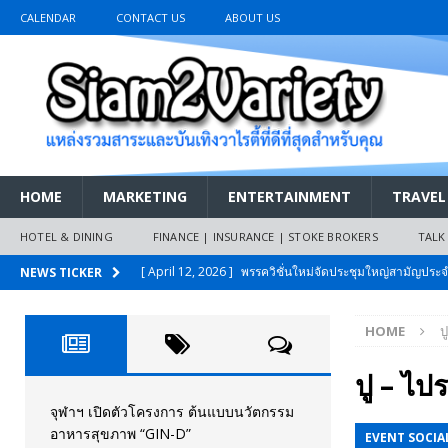
CALENDAR
CONTACT US
ABOUT US
HOME
MARKETING
ENTERTAINMENT
TRAVEL
HOTEL & DINING
FINANCE | INSURANCE | STOKE BROKERS
TALK
[ April 12, 2026 ]
พรรควิชั่นใหม่จัดประชุมใหญ่สามัญปร
NEWS TICKER
และหนี้สินของประชาชนการเงินไร้ดอกเบี้ย
PR NEWS
HOME
ป
[ March 26, 2026 ]
เริ่มแล้วงานมหกรรมยานยนต์ The 47th
เมย.2569
AUTO NEWS
ปู – ไ
[ February 10, 2026 ]
นครปฐมส้มไม่แผ่ว แต่บ้านใหญ่ผนึกกำ
จุฬาฯ เปิดตัวโครงการ ต้นแบบนวัตกรรม
อาหารสุขภาพ “GIN-D”
EVENT SOCIAL
วันที่สายอนุรักษ์นิยมเลิกรบกันเอง
PR NEWS