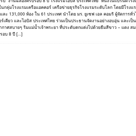
หรับ “งานฉลองครบรอบ 8 ปี โรงแรมไอบิส ประเทศไทย” หนึ่งในแบรนด์โร
ในกลุ่มโรงแรมเครือแอคคอร์ เครือข่ายธุรกิจโรงแรมระดับโลก โดยมีโรงแร
ละ 131,000 ห้อง ใน 61 ประเทศ นำโดย มร. ยูเซฟ เอล คอมริ ผู้จัดการทั่ว
อร์เคียว และไอบิส ประเทศไทย ร่วมเป็นประธานจัดงานอย่างอบอุ่น และเป็น
กาศสบายๆ ริมแม่น้ำเจ้าพระยา ที่ประดับตกแต่งไปด้วยธีมสีขาว – แดง สม
รอบ 8 ปี
[…]