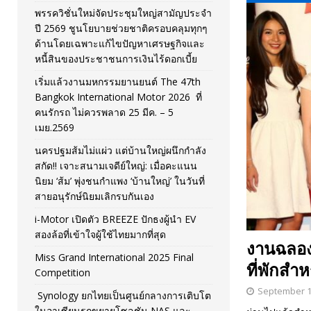
พรรควิชั่นใหม่จัดประชุมใหญ่สามัญประจำ
[ November 26, 2025 ]
i-Motor เปิดตัว BREEZE ปักธงผู้นำ
ปี 2569 ชูนโยบายช่วยชาติครอบคลุมทุกๆ
ด้านโดยเฉพาะแก้ไขปัญหาเศรษฐกิจและ
[ April 30, 2026 ]
จุฬาฯ เปิดตัวโครงการ ต้นแบบนวัตกรร
หนี้สินของประชาชนการเงินไร้ดอกเบี้ย
เริ่มแล้วงานมหกรรมยานยนต์ The 47th
Bangkok International Motor 2026 ที่
คนรักรถ ไม่ควรพลาด 25 มีค. – 5
เมย.2569
นครปฐมส้มไม่แผ่ว แต่บ้านใหญ่ผนึกกำลัง
สกัด!! เจาะสนามเจดีย์ใหญ่: เมื่อคะแนน
นิยม ‘ส้ม’ พุ่งชนกำแพง ‘บ้านใหญ่’ ในวันที่
สายอนุรักษ์นิยมเลิกรบกันเอง
i-Motor เปิดตัว BREEZE ปักธงผู้นำ EV
สองล้อที่เข้าใจผู้ใช้ไทยมากที่สุด
งานฉลอง
Miss Grand International 2025 Final
ที่พักสำห
Competition
September 1
Synology ยกไทยเป็นศูนย์กลางการเติบโต
ในอาเซียนรุกขยายโซลูชัน NAS และ