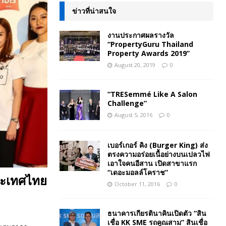
ข่าวที่น่าสนใจ
งานประกาศผลรางวัล
“PropertyGuru Thailand
Property Awards 2019”
August 20, 2019
0
“TRESemmé Like A Salon
Challenge”
August 5, 2016
0
เบอร์เกอร์ คิง (Burger King) ส่ง
ตรงความอร่อยเนื้อย่างบนเปลวไฟ
เอาใจคนอีสาน เปิดสาขาแรก
“เดอะมอลล์โคราช”
ระเทศไทย
October 11, 2016
0
ธนาคารเกียรตินาคินเปิดตัว “สิน
เชื่อ KK SME รถคูณสาม” สินเชื่อ