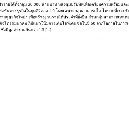
งเป้ารายได้ทั้งกลุ่ม 20,000 ล้านบาท หลังซุ่มปรับทัพเพื่อเตรียมความพร้อมแล
่งขันทางธุรกิจในยุคดิจิตอล 4.0 โดยเฉพาะกลุ่มสามารถไอ-โมบายที่เร่งปร
สสู่ธุรกิจใหม่ๆ เพื่อสร้างฐานรายได้ประจำที่ยั่งยืน ส่วนกลุ่มสามารถเทลคอ
รกิจโทรคมนาคม ก็มีแนวโน้มการเติบโตที่เด่นชัดในปี 60 จากโอกาสในการเ
ึ่งมีมูลค่ารวมกันกว่า 1.5
[…]