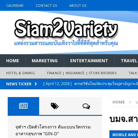
CALENDAR
CONTACT US
ABOUT US
HOME
MARKETING
ENTERTAINMENT
TRAVEL
HOTEL & DINING
FINANCE | INSURANCE | STOKE BROKERS
TALK
[ April 12, 2026 ]
พรรควิชั่นใหม่จัดประชุมใหญ่สามัญปร
NEWS TICKER
และหนี้สินของประชาชนการเงินไร้ดอกเบี้ย
PR NEWS
HOME
บ
[ March 26, 2026 ]
เริ่มแล้วงานมหกรรมยานยนต์ The 47th
เมย.2569
AUTO NEWS
บมจ.สา
[ February 10, 2026 ]
นครปฐมส้มไม่แผ่ว แต่บ้านใหญ่ผนึกกำ
จุฬาฯ เปิดตัวโครงการ ต้นแบบนวัตกรรม
อาหารสุขภาพ “GIN-D”
MOBILE AND 
วันที่สายอนุรักษ์นิยมเลิกรบกันเอง
PR NEWS