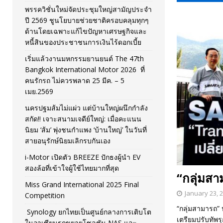
พรรควิชั่นใหม่จัดประชุมใหญ่สามัญประจำ
[ November 26, 2025 ]
i-Motor เปิดตัว BREEZE ปักธงผู้นำ
ปี 2569 ชูนโยบายช่วยชาติครอบคลุมทุกๆ
ด้านโดยเฉพาะแก้ไขปัญหาเศรษฐกิจและ
[ April 30, 2026 ]
จุฬาฯ เปิดตัวโครงการ ต้นแบบนวัตกรร
หนี้สินของประชาชนการเงินไร้ดอกเบี้ย
เริ่มแล้วงานมหกรรมยานยนต์ The 47th
Bangkok International Motor 2026 ที่
คนรักรถ ไม่ควรพลาด 25 มีค. – 5
เมย.2569
นครปฐมส้มไม่แผ่ว แต่บ้านใหญ่ผนึกกำลัง
สกัด!! เจาะสนามเจดีย์ใหญ่: เมื่อคะแนน
นิยม ‘ส้ม’ พุ่งชนกำแพง ‘บ้านใหญ่’ ในวันที่
สายอนุรักษ์นิยมเลิกรบกันเอง
i-Motor เปิดตัว BREEZE ปักธงผู้นำ EV
สองล้อที่เข้าใจผู้ใช้ไทยมากที่สุด
“กลุ่มสา
Miss Grand International 2025 Final
January 23, 
Competition
“กลุ่มสามารถ”
Synology ยกไทยเป็นศูนย์กลางการเติบโต
เตรียมปรับทัพร
ในอาเซียนรุกขยายโซลูชัน NAS และ