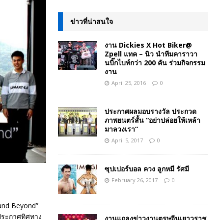
ข่าวที่น่าสนใจ
งาน Dickies X Hot Biker@
Zpell แทค – นิว นำทีมคาราวา
นบิ๊กไบท์กว่า 200 คัน ร่วมกิจกรรม
งาน
April 25, 2016
0
ประกาศผลมอบรางวัล ประกวด
ภาพยนตร์สั้น “อย่าปล่อยให้เหล้า
มาลวงเรา”
April 5, 2017
0
ซุปเปอร์บอล ควง ลูกหมี รัศมี
February 26, 2017
0
 and Beyond”
รถประกาศทิศทาง
งานแถลงข่าวงานตรุษจีนเยาวราช