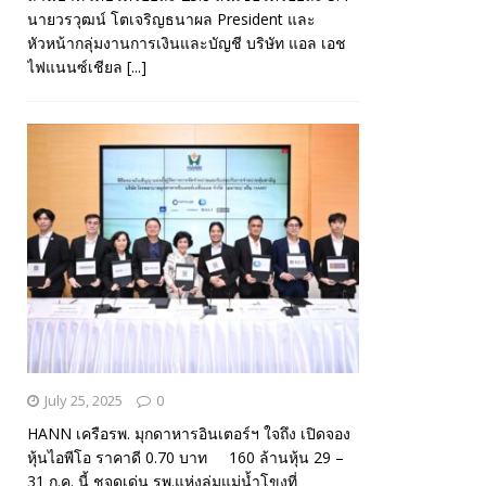
นายวรวุฒน์ โตเจริญธนาผล President และ
หัวหน้ากลุ่มงานการเงินและบัญชี บริษัท แอล เอช
ไฟแนนซ์เชียล
[...]
July 25, 2025
0
HANN เครือรพ. มุกดาหารอินเตอร์ฯ ใจถึง เปิดจอง
หุ้นไอพีโอ ราคาดี 0.70 บาท 160 ล้านหุ้น 29 –
31 ก.ค. นี้ ชูจุดเด่น รพ.แห่งลุ่มแม่น้ำโขงที่