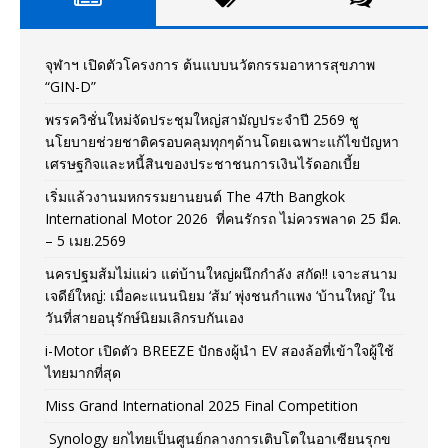
จุฬาฯ เปิดตัวโครงการ ต้นแบบนวัตกรรมอาหารสุขภาพ
“GIN-D”
พรรควิชั่นใหม่จัดประชุมใหญ่สามัญประจำปี 2569 ชู
นโยบายช่วยชาติครอบคลุมทุกๆด้านโดยเฉพาะแก้ไขปัญหา
เศรษฐกิจและหนี้สินของประชาชนการเงินไร้ดอกเบี้ย
เริ่มแล้วงานมหกรรมยานยนต์ The 47th Bangkok
International Motor 2026 ที่คนรักรถ ไม่ควรพลาด 25 มีค.
– 5 เมย.2569
นครปฐมส้มไม่แผ่ว แต่บ้านใหญ่ผนึกกำลัง สกัด!! เจาะสนาม
เจดีย์ใหญ่: เมื่อคะแนนนิยม ‘ส้ม’ พุ่งชนกำแพง ‘บ้านใหญ่’ ใน
วันที่สายอนุรักษ์นิยมเลิกรบกันเอง
i-Motor เปิดตัว BREEZE ปักธงผู้นำ EV สองล้อที่เข้าใจผู้ใช้
ไทยมากที่สุด
Miss Grand International 2025 Final Competition
Synology ยกไทยเป็นศูนย์กลางการเติบโตในอาเซียนรุกข