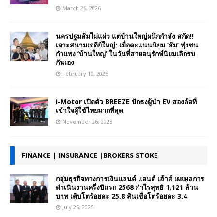
March 26, 2026
นครปฐมส้มไม่แผ่ว แต่บ้านใหญ่ผนึกกำลัง สกัด!!
เจาะสนามเจดีย์ใหญ่: เมื่อคะแนนนิยม ‘ส้ม’ พุ่งชน
กำแพง ‘บ้านใหญ่’ ในวันที่สายอนุรักษ์นิยมเลิกรบ
กันเอง
February 10, 2026
i-Motor เปิดตัว BREEZE ปักธงผู้นำ EV สองล้อที่
เข้าใจผู้ใช้ไทยมากที่สุด
November 26, 2025
FINANCE | INSURANCE |BROKERS STOKE
กลุ่มธุรกิจทางการเงินแลนด์ แอนด์ เฮ้าส์ เผยผลการ
ดำเนินงานครึ่งปีแรก 2568 กำไรสุทธิ 1,121 ล้าน
บาท เติบโตร้อยละ 25.8 สินเชื่อโตร้อยละ 3.4
July 25, 2025