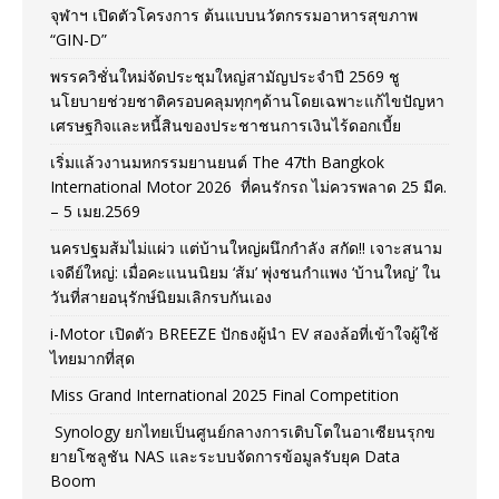
จุฬาฯ เปิดตัวโครงการ ต้นแบบนวัตกรรมอาหารสุขภาพ
“GIN-D”
พรรควิชั่นใหม่จัดประชุมใหญ่สามัญประจำปี 2569 ชู
นโยบายช่วยชาติครอบคลุมทุกๆด้านโดยเฉพาะแก้ไขปัญหา
เศรษฐกิจและหนี้สินของประชาชนการเงินไร้ดอกเบี้ย
เริ่มแล้วงานมหกรรมยานยนต์ The 47th Bangkok
International Motor 2026 ที่คนรักรถ ไม่ควรพลาด 25 มีค.
– 5 เมย.2569
นครปฐมส้มไม่แผ่ว แต่บ้านใหญ่ผนึกกำลัง สกัด!! เจาะสนาม
เจดีย์ใหญ่: เมื่อคะแนนนิยม ‘ส้ม’ พุ่งชนกำแพง ‘บ้านใหญ่’ ใน
วันที่สายอนุรักษ์นิยมเลิกรบกันเอง
i-Motor เปิดตัว BREEZE ปักธงผู้นำ EV สองล้อที่เข้าใจผู้ใช้
ไทยมากที่สุด
Miss Grand International 2025 Final Competition
Synology ยกไทยเป็นศูนย์กลางการเติบโตในอาเซียนรุกข
ยายโซลูชัน NAS และระบบจัดการข้อมูลรับยุค Data
Boom