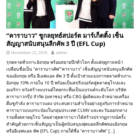
“คาราบาว” ชูกลยุทธ์สปอร์ต มาร์เก็ตติ้ง เซ็น
สัญญาสนับสนุนลีกคัพ 3 ปี (EFL Cup)
November 22, 2016
admin
รุกตลาดทั่วเกาะอังกฤษ พร้อมสยายปีกทั่วโลก ตั้งแต่ฤดูกาลหน้า
เปลี่ยนชื่อเป็น “คาราบาวคัพ”“คาราบาว” เซ็นสัญญาสนับสนุนลีกคัพ
ของอังกฤษ หรือ อีเอฟแอล คัพ 3 ปี ตั้งเป้าส่วนแบ่งการตลาดทั่วเกาะ
อังกฤษ 10% ภายใน 10 ปี พร้อมเป็นสปริงบอร์ดสู่ตลาดยุโรปและ
อเมริกา หวังสร้างแบรนด์ไทยกระหึ่มเป็นแบรนด์ระดับโลก บริษัท
คาราบาวกรุ๊ป จำกัด (มหาชน) หรือ CBG ผู้ผลิตและจำหน่ายเครื่อง
ดื่มชูกำลัง คาราบาวแดง ประสบความสำเร็จอย่างสูงกับการจำหน่าย
คาราบาวแบบกระป๋องในกลุ่มประเทศ CLMV และตะวันออกกลาง
รวมทั้งตลาดยุโรป โดยล่าสุดคาราบาวได้สร้างปรากฏการณ์ครั้ง
สำคัญด้วยการเซ็นสัญญาเป็นผู้สนับสนุนฟุตบอลลีกคัพของอังกฤษ
หรืออีเอฟแอล คัพ (EFL Cup) ภายใต้ชื่อ “คาราบาวคัพ”
[…]