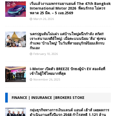
เริ่มแล้วงานมหกรรมยานยนต์ The 47th Bangkok
International Motor 2026 ที่คนรักรถ ไม่ควร
พลาด 25 มีค. – 5 เมย.2569
March 26, 2026
นครปฐมส้มไม่แผ่ว แต่บ้านใหญ่ผนึกกำลัง สกัด!!
เจาะสนามเจดีย์ใหญ่: เมื่อคะแนนนิยม ‘ส้ม’ พุ่งชน
กำแพง ‘บ้านใหญ่’ ในวันที่สายอนุรักษ์นิยมเลิกรบ
กันเอง
February 10, 2026
i-Motor เปิดตัว BREEZE ปักธงผู้นำ EV สองล้อที่
เข้าใจผู้ใช้ไทยมากที่สุด
November 26, 2025
FINANCE | INSURANCE |BROKERS STOKE
กลุ่มธุรกิจทางการเงินแลนด์ แอนด์ เฮ้าส์ เผยผลการ
ดำเนินงานครึ่งปีแรก 2568 กำไรสุทธิ 1,121 ล้าน