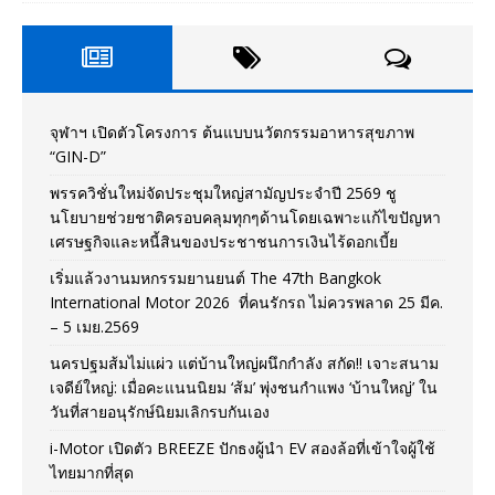
จุฬาฯ เปิดตัวโครงการ ต้นแบบนวัตกรรมอาหารสุขภาพ
“GIN-D”
พรรควิชั่นใหม่จัดประชุมใหญ่สามัญประจำปี 2569 ชู
นโยบายช่วยชาติครอบคลุมทุกๆด้านโดยเฉพาะแก้ไขปัญหา
เศรษฐกิจและหนี้สินของประชาชนการเงินไร้ดอกเบี้ย
เริ่มแล้วงานมหกรรมยานยนต์ The 47th Bangkok
International Motor 2026 ที่คนรักรถ ไม่ควรพลาด 25 มีค.
– 5 เมย.2569
นครปฐมส้มไม่แผ่ว แต่บ้านใหญ่ผนึกกำลัง สกัด!! เจาะสนาม
เจดีย์ใหญ่: เมื่อคะแนนนิยม ‘ส้ม’ พุ่งชนกำแพง ‘บ้านใหญ่’ ใน
วันที่สายอนุรักษ์นิยมเลิกรบกันเอง
i-Motor เปิดตัว BREEZE ปักธงผู้นำ EV สองล้อที่เข้าใจผู้ใช้
ไทยมากที่สุด