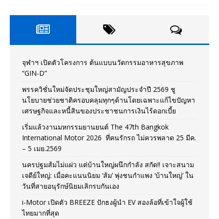
จุฬาฯ เปิดตัวโครงการ ต้นแบบนวัตกรรมอาหารสุขภาพ
“GIN-D”
พรรควิชั่นใหม่จัดประชุมใหญ่สามัญประจำปี 2569 ชู
นโยบายช่วยชาติครอบคลุมทุกๆด้านโดยเฉพาะแก้ไขปัญหา
เศรษฐกิจและหนี้สินของประชาชนการเงินไร้ดอกเบี้ย
เริ่มแล้วงานมหกรรมยานยนต์ The 47th Bangkok
International Motor 2026 ที่คนรักรถ ไม่ควรพลาด 25 มีค.
– 5 เมย.2569
นครปฐมส้มไม่แผ่ว แต่บ้านใหญ่ผนึกกำลัง สกัด!! เจาะสนาม
เจดีย์ใหญ่: เมื่อคะแนนนิยม ‘ส้ม’ พุ่งชนกำแพง ‘บ้านใหญ่’ ใน
วันที่สายอนุรักษ์นิยมเลิกรบกันเอง
i-Motor เปิดตัว BREEZE ปักธงผู้นำ EV สองล้อที่เข้าใจผู้ใช้
ไทยมากที่สุด