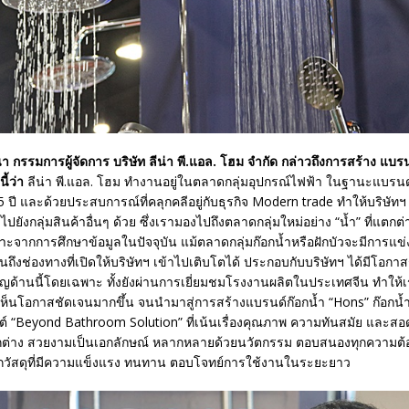
นา กรรมการผู้จัดการ บริษัท ลีน่า พี.แอล. โฮม จำกัด กล่าวถึงการสร้าง แบรน
ี้ว่า
ลีน่า พี.แอล. โฮม ทำงานอยู่ในตลาดกลุ่มอุปกรณ์ไฟฟ้า ในฐานะแบรนด
 ปี และด้วยประสบการณ์ที่คลุกคลีอยู่กับธุรกิจ Modern trade ทำให้บริษัท
ปยังกลุ่มสินค้าอื่นๆ ด้วย ซึ่งเรามองไปถึงตลาดกลุ่มใหม่อย่าง “น้ำ” ที่แตก
าะจากการศึกษาข้อมูลในปัจจุบัน แม้ตลาดกลุ่มก๊อกน้ำหรือฝักบัวจะมีการแข่
นถึงช่องทางที่เปิดให้บริษัทฯ เข้าไปเติบโตได้ ประกอบกับบริษัทฯ ได้มีโอกาส
าญด้านนี้โดยเฉพาะ ทั้งยังผ่านการเยี่ยมชมโรงงานผลิตในประเทศจีน ทำให้
เห็นโอกาสชัดเจนมากขึ้น จนนำมาสู่การสร้างแบรนด์ก๊อกน้ำ “Hons” ก๊อกน้
ต์ “Beyond Bathroom Solution” ที่เน้นเรื่องคุณภาพ ความทันสมัย และสอ
แตกต่าง สวยงามเป็นเอกลักษณ์ หลากหลายด้วยนวัตกรรม ตอบสนองทุกความต้อ
กวัสดุที่มีความแข็งแรง ทนทาน ตอบโจทย์การใช้งานในระยะยาว