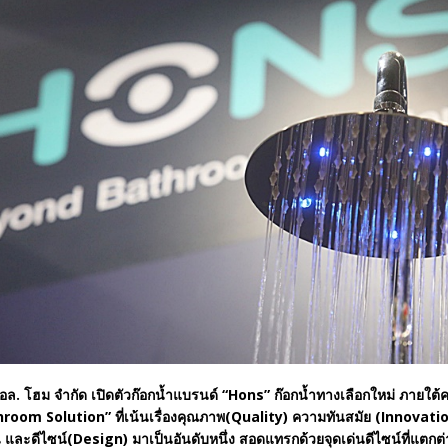
ี.แอล. โฮม จำกัด เปิดตัวก๊อกน้ำแบรนด์ “Hons” ก๊อกน้ำทางเลือกใหม่ ภายใต้
oom Solution” ที่เน้นเรื่องคุณภาพ(Quality) ความทันสมัย (Innovation)
น และดีไซน์(Design) มาเป็นอันดับหนึ่ง สอดแทรกด้วยจุดเด่นดีไซน์ที่แตกต