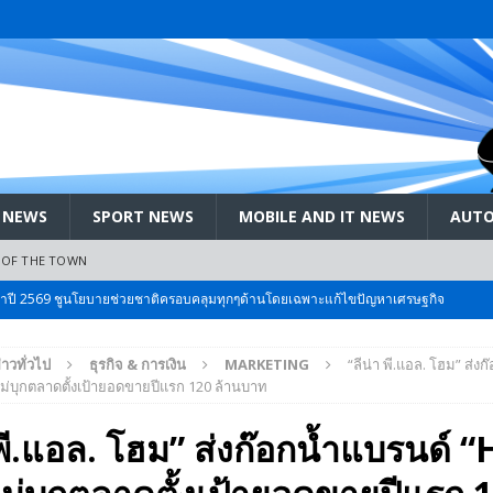
 NEWS
SPORT NEWS
MOBILE AND IT NEWS
AUTO
 OF THE TOWN
ะจำปี 2569 ชูนโยบายช่วยชาติครอบคลุมทุกๆด้านโดยเฉพาะแก้ไขปัญหาเศรษฐกิจ
่าวทั่วไป
ธุรกิจ & การเงิน
MARKETING
“ลีน่า พี.แอล. โฮม” ส่ง
 Bangkok International Motor 2026 ที่คนรักรถ ไม่ควรพลาด 25 มีค. – 5
ม่บุกตลาดตั้งเป้ายอดขายปีแรก 120 ล้านบาท
 พี.แอล. โฮม” ส่งก๊อกน้ำแบรนด์ 
ลัง สกัด!! เจาะสนามเจดีย์ใหญ่: เมื่อคะแนนนิยม ‘ส้ม’ พุ่งชนกำแพง ‘บ้านใหญ่’ ใน