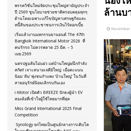
น้องให
พรรควิชั่นใหม่จัดประชุมใหญ่สามัญประจำ
[ November 26, 2025 ]
i-Motor เปิดตัว BREEZE ปักธงผู้นำ
ล้านบ
ปี 2569 ชูนโยบายช่วยชาติครอบคลุมทุกๆ
[ April 30, 2026 ]
จุฬาฯ เปิดตัวโครงการ ต้นแบบนวัตกรร
ด้านโดยเฉพาะแก้ไขปัญหาเศรษฐกิจและ
หนี้สินของประชาชนการเงินไร้ดอกเบี้ย
November 
เริ่มแล้วงานมหกรรมยานยนต์ The 47th
Bangkok International Motor 2026 ที่
คนรักรถ ไม่ควรพลาด 25 มีค. – 5
เมย.2569
นครปฐมส้มไม่แผ่ว แต่บ้านใหญ่ผนึกกำลัง
สกัด!! เจาะสนามเจดีย์ใหญ่: เมื่อคะแนน
นิยม ‘ส้ม’ พุ่งชนกำแพง ‘บ้านใหญ่’ ในวันที่
สายอนุรักษ์นิยมเลิกรบกันเอง
i-Motor เปิดตัว BREEZE ปักธงผู้นำ EV
สองล้อที่เข้าใจผู้ใช้ไทยมากที่สุด
Miss Grand International 2025 Final
Competition
Synology ยกไทยเป็นศูนย์กลางการเติบโต
ในอาเซียนรุกขยายโซลูชัน NAS และ