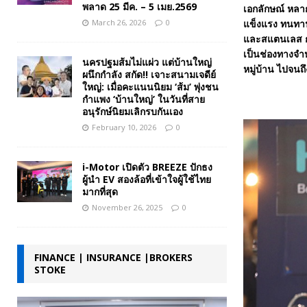
พลาด 25 มีค. – 5 เมย.2569
เอกลักษณ์ หลา
March 26, 2026
0
แข็งแรง ทนทาน 
และสแตนเลส ก
เป็นช่องทางจำห
นครปฐมส้มไม่แผ่ว แต่บ้านใหญ่
หมู่บ้าน ไปจนถ
ผนึกกำลัง สกัด!! เจาะสนามเจดีย์
ใหญ่: เมื่อคะแนนนิยม ‘ส้ม’ พุ่งชน
กำแพง ‘บ้านใหญ่’ ในวันที่สาย
อนุรักษ์นิยมเลิกรบกันเอง
February 10, 2026
0
i-Motor เปิดตัว BREEZE ปักธง
ผู้นำ EV สองล้อที่เข้าใจผู้ใช้ไทย
มากที่สุด
November 26, 2025
0
FINANCE | INSURANCE |BROKERS
STOKE