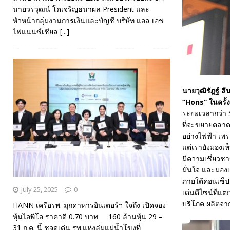
นายวรวุฒน์ โตเจริญธนาผล President และ
หัวหน้ากลุ่มงานการเงินและบัญชี บริษัท แอล เอช
ไฟแนนซ์เชียล
[...]
นายวุฒิรัฎฐ์ ลี
“Hons” ในครั้งน
ระยะเวลากว่า 5
ที่จะขยายตลาดไ
อย่างไฟฟ้า เพร
แต่เรายังมองเห็
มีความเชี่ยวช
มั่นใจ และมอง
ภายใต้คอนเซ็ป
July 25, 2025
0
เด่นดีไซน์ที่
บริโภค ผลิตจา
HANN เครือรพ. มุกดาหารอินเตอร์ฯ ใจถึง เปิดจอง
หุ้นไอพีโอ ราคาดี 0.70 บาท 160 ล้านหุ้น 29 –
31 ก.ค. นี้ ชูจุดเด่น รพ.แห่งลุ่มแม่น้ำโขงที่