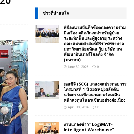
120
ข่าวที่น่าสนใจ
พิธีลงนามบันทึกข้อตกลงความร่วม
มือเรื่อง ผลิตภัณฑสำหรับผู้ป่วย
ระยะพักฟื้นและผู้สูงอายุ ระหว่าง
คณะแพทยศาสตร์ศิริราชพยาบาล
มหาวิทยาลัยมหิดล กับ บริษัท สห
พัฒนาอินเตอร์โฮลดิ้ง จำกัด
(มหาชน)
June 30, 2023
0
เอสซีจี (SCG) แถลงผลประกอบการ
ไตรมาสที่ 1 ปี 2559 มุ่งผลักดัน
นวัตกรรมเพื่ออนาคต พร้อมเดิน
หน้าลงทุนในอาเซียนอย่างต่อเนื่อง
April 30, 2016
0
งานแถลงข่าว” LogiMAT-
Intelligent Warehouse”