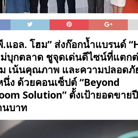
 พี.แอล. โฮม” ส่งก๊อกน้ำแบรนด์ 
ม่บุกตลาด ชูจุดเด่นดีไซน์ที่แตกต
ม เน้นคุณภาพ และความปลอดภัย
หนึ่ง ด้วยคอนเซ็ปต์ “Beyond
oom Solution” ตั้งเป้ายอดขายป
้านบาท