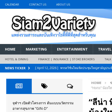
CALENDAR
CONTACT US
ABOUT US
HOME
MARKETING
ENTERTAINMENT
TRAVEL
HOTEL & DINING
FINANCE | INSURANCE | STOKE BROKERS
TALK
[ April 12, 2026 ]
พรรควิชั่นใหม่จัดประชุมใหญ่สามัญปร
NEWS TICKER
และหนี้สินของประชาชนการเงินไร้ดอกเบี้ย
PR NEWS
HOME
ข
[ March 26, 2026 ]
เริ่มแล้วงานมหกรรมยานยนต์ The 47th
“Hons” น้องให
เมย.2569
AUTO NEWS
“ลีน่า
[ February 10, 2026 ]
นครปฐมส้มไม่แผ่ว แต่บ้านใหญ่ผนึกกำ
จุฬาฯ เปิดตัวโครงการ ต้นแบบนวัตกรรม
อาหารสุขภาพ “GIN-D”
วันที่สายอนุรักษ์นิยมเลิกรบกันเอง
PR NEWS