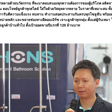
กหลายด้วยนวัตกรรม ที่จะมาตอบสนองทุกความต้องการของผู้บริโภค ผลิตจาก
ตอบโจทย์ลูกค้าทุกสไตล์ ใส่ใจด้วยวัสดุหลากหลาย ในราคาที่เหมาะสม ทั้ง
ารันตีความแข็งแรง ทนทาน ทำงานสอดประสานกันครบทุกโซลูชั่น พร้อม
น่ายหลัก และขยายช่องทางอีคอมเมิร์ซ เจาะลูกค้าทุกกลุ่ม ตั้งแต่ผู้รับเหม
ึงลูกค้าบ้านทั่วไป ตั้งเป้ายอดขายปีแรกที่ 120 ล้านบาท