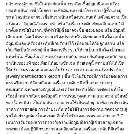
กล่าวของผู้ขาย ซึ่งในสมัยก่อนนั้นการเลือกซื้ออัญมณีและเครื่อง
ประดับเป็นการซื้อโดยความเชื่อมั่น และเชื่อใจระหว่างผู้ซื้อและผู้
ขาย โดยส่วนมากจะเชื่อกันว่าเป็นเครื่องประดับแท้ แต่โดยความเป็น
จริงแล้ว “อัญมณีสังเคราะห์” หรือ “เครื่องประดับเทียมเลียนแบบ” มี
มาตั้งแต่สมัยโบราณ ซึ่งทำให้ผู้ซื้ออาจจะซื้อ ของปลอม หรือ อัญมณี
เลียนแบบ โดยไม่ทราบว่าเครื่องประดับนั้น คือพลอยชนิดใด ฉะนั้น
อัญมณีและเครื่องประดับที่เก็บรักษาไว้ เพื่อมอบให้กับลูกหลาน หรือ
เก็บเพื่อเป็นสินทรัพย์ นั้น จึงควรที่จะระบุได้ว่าเป็น ชนิดใด เป็นของ
แท้หรือไม่ ซึ่งผู้เป็นเจ้าของสามารถหยิบออกมา ยืนยันคุณสมบัติ ระบุ
ว่าเป็นของแท้ ของเทียมได้อย่างชัดเจน ด้วยเหตุนี้ สถาบันจึงได้เปิด
ให้บริการตรวจสอบและออกใบรับรองการตรวจสอบเครื่องประดับ (
Jewelry Identification Report ) ขึ้น ซึ่งใบรับรองที่การรับรองผลการ
ตรวจวิเคราะห์อัญมณีและเครื่องประดับชนิดนี้ สามารถระบุ
คุณสมบัติเฉพาะของอัญมณีและเครื่องประดับได้อย่างชัดเจนทั้งใน
เรื่องน้ำหนัก ชนิดของอัญมณี การปรับปรุงคุณภาพ และความบริสุทธิ์
ของโลหะมีค่า เป็นต้น อันจะสามารถใช้เป็นหลักฐานเพื่อการประเมิน
ราคา การขายต่อ การทำประกัน หรือใช้ในการส่งผ่านมรดกจากรุ่นสู่
รุ่นได้อย่างถูกต้องในอนาคต อีกทั้งใบรับรองการตรวจสอบจาก GIT
เป็นการรับรองผลการตรวจวิเคราะห์อัญมณีจากผู้เชี่ยวชาญเฉพาะ
ทางของห้องปฏิบัติการตรวจสอบอัญมณีและเครื่องประดับที่มีเครื่อง