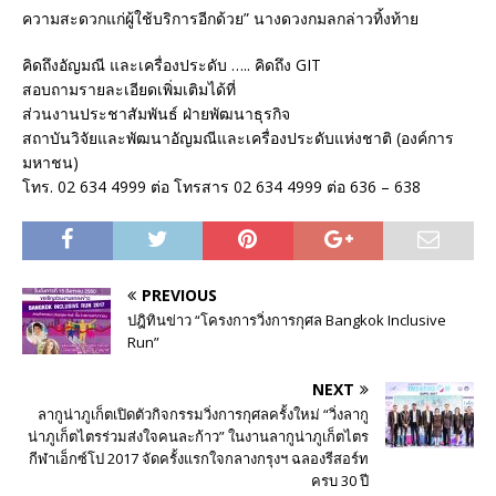
ความสะดวกแก่ผู้ใช้บริการอีกด้วย” นางดวงกมลกล่าวทิ้งท้าย
คิดถึงอัญมณี และเครื่องประดับ ….. คิดถึง GIT
สอบถามรายละเอียดเพิ่มเติมได้ที่
ส่วนงานประชาสัมพันธ์ ฝ่ายพัฒนาธุรกิจ
สถาบันวิจัยและพัฒนาอัญมณีและเครื่องประดับแห่งชาติ (องค์การ
มหาชน)
โทร. 02 634 4999 ต่อ โทรสาร 02 634 4999 ต่อ 636 – 638
PREVIOUS
ปฎิทินข่าว “โครงการวิ่งการกุศล Bangkok Inclusive
Run”
NEXT
ลากูน่าภูเก็ตเปิดตัวกิจกรรมวิ่งการกุศลครั้งใหม่ “วิ่งลากู
น่าภูเก็ตไตรร่วมส่งใจคนละก้าว” ในงานลากูน่าภูเก็ตไตร
กีฬาเอ็กซ์โป 2017 จัดครั้งแรกใจกลางกรุงฯ ฉลองรีสอร์ท
ครบ 30 ปี