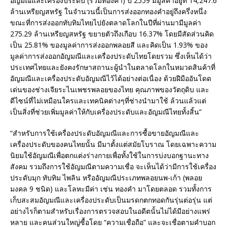
อัญมณีและเครื่องประดับ (รวมทองคำ) ปี 2559 มีมูลค่าอยู่ที่ 14,247.6
ล้านเหรียญสหรัฐ ในจำนวนนี้เป็นการส่งออกทองคำอยู่ถึงครึ่งหนึ่ง
ขณะที่การส่งออกทับทิมไทยไปยังตลาดโลกในปีที่ผ่านมามีมูลค่า
275.29 ล้านเหรียญสหรัฐ ขยายตัวถึงเกือบ 16.37% โดยมีสัดส่วนคิด
เป็น 25.81% ของมูลค่าการส่งออกพลอยสี และคิดเป็น 1.93% ของ
มูลค่าการส่งออกอัญมณีและเครื่องประดับไทยโดยรวม ซึ่งเห็นได้ว่า
ประเทศไทยและยังคงรักษาสถานะผู้นำในตลาดโลกในหมวดสินค้าที่
อัญมณีและเครื่องประดับอัญมณีไว้ได้อย่างต่อเนื่อง ด้วยฝีมืออันโดด
เด่นของช่างเจียระไนเพชรพลอยของไทย คุณภาพของวัตถุดิบ และ
ดีไซน์ที่ไม่เหมือนใครและเทคนิคต่างๆที่ช่างนำมาใช้ ล้วนแล้วแต่
เป็นสิ่งที่ช่วยเพิ่มมูลค่าให้กับเครื่องประดับและอัญมณีไทยทั้งสิ้น”
“สำหรับการใช้เครื่องประดับอัญมณีและการซื้อขายอัญมณีและ
เครื่องประดับของคนไทยนั้น มีมาตั้งแต่สมัยโบราณ โดยเฉพาะความ
นิยมใช้อัญมณีเพื่อตกแต่งร่างกายเพื่อทั้งใช้ในการบ่งบอกฐานะทาง
สังคม รวมถึงการใช้อัญมณีตามความเชื่อ จะเห็นได้ว่ามีการใช้เครื่อง
ประดับมุก ทับทิม ไพลิน หรืออัญมณีประเภทพลอยนพ-เก้า (พลอย
มงคล 9 ชนิด) และโลหะมีค่า เช่น ทองคำ มาโดยตลอด รวมทั้งการ
เก็บสะสมอัญมณีและเครื่องประดับเป็นมรดกตกทอดกันรุ่นต่อรุ่น แต่
อย่างไรก็ตามสำหรับเรื่องการตรวจสอบในอดีตนั้นไม่ได้มีอย่างแพร่
หลาย และคนส่วนใหญ่ซื้อโดย “ความเชื่อถือ” และจะเชื่อตามคำบอก