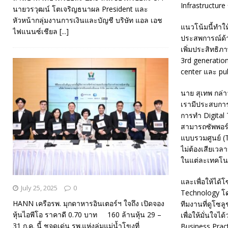
Infrastructure
นายวรวุฒน์ โตเจริญธนาผล President และ
หัวหน้ากลุ่มงานการเงินและบัญชี บริษัท แอล เอช
แนวโน้มนี้ทำให
ไฟแนนซ์เชียล
[...]
ประสพการณ์ด้า
เพิ่มประสิทธิ
3rd generation
center และ pu
นาย สุเทพ กล่า
เรามีประสบการณ
การทำ Digital 
สามารถซัพพอร์
แบบรวมศูนย์ (T
ไม่ต้องเสียเวล
ในแต่ละเทคโนโล
และเพื่อให้ได้โ
July 25, 2025
0
Technology โดย
HANN เครือรพ. มุกดาหารอินเตอร์ฯ ใจถึง เปิดจอง
ทีมงานที่ดูโซล
หุ้นไอพีโอ ราคาดี 0.70 บาท 160 ล้านหุ้น 29 –
เพื่อให้มั่นใจไ
31 ก.ค. นี้ ชูจุดเด่น รพ.แห่งลุ่มแม่น้ำโขงที่
Business Pract