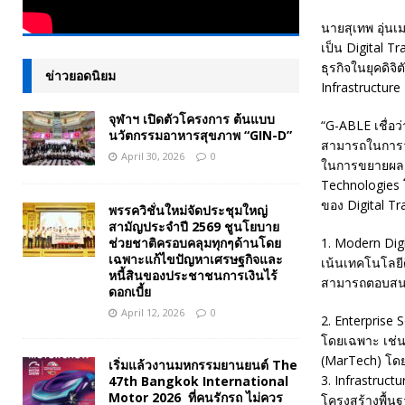
นายสุเทพ อุ่นเ
เป็น Digital T
ธุรกิจในยุคดิจ
ข่าวยอดนิยม
Infrastructure
จุฬาฯ เปิดตัวโครงการ ต้นแบบ
“G-ABLE เชื่อว
นวัตกรรมอาหารสุขภาพ “GIN-D”
สามารถในการว
April 30, 2026
0
ในการขยายผล (S
Technologies โ
ของ Digital Tr
พรรควิชั่นใหม่จัดประชุมใหญ่
สามัญประจำปี 2569 ชูนโยบาย
ช่วยชาติครอบคลุมทุกๆด้านโดย
1. Modern Digi
เฉพาะแก้ไขปัญหาเศรษฐกิจและ
เน้นเทคโนโลยีด
หนี้สินของประชาชนการเงินไร้
สามารถตอบสนอง
ดอกเบี้ย
April 12, 2026
0
2. Enterprise 
โดยเฉพาะ เช่น
(MarTech) โดยโ
เริ่มแล้วงานมหกรรมยานยนต์ The
3. Infrastruct
47th Bangkok International
Motor 2026 ที่คนรักรถ ไม่ควร
โครงสร้างพื้น