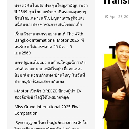
Trans
พรรควิชั่นใหม่จัดประชุมใหญ่สามัญประจำ
[ November 26, 2025 ]
i-Motor เปิดตัว BREEZE ปักธงผู้นำ
ปี 2569 ชูนโยบายช่วยชาติครอบคลุมทุกๆ
April 28, 20
ด้านโดยเฉพาะแก้ไขปัญหาเศรษฐกิจและ
[ April 30, 2026 ]
จุฬาฯ เปิดตัวโครงการ ต้นแบบนวัตกรร
หนี้สินของประชาชนการเงินไร้ดอกเบี้ย
เริ่มแล้วงานมหกรรมยานยนต์ The 47th
Bangkok International Motor 2026 ที่
คนรักรถ ไม่ควรพลาด 25 มีค. – 5
เมย.2569
นครปฐมส้มไม่แผ่ว แต่บ้านใหญ่ผนึกกำลัง
สกัด!! เจาะสนามเจดีย์ใหญ่: เมื่อคะแนน
นิยม ‘ส้ม’ พุ่งชนกำแพง ‘บ้านใหญ่’ ในวันที่
สายอนุรักษ์นิยมเลิกรบกันเอง
i-Motor เปิดตัว BREEZE ปักธงผู้นำ EV
สองล้อที่เข้าใจผู้ใช้ไทยมากที่สุด
Miss Grand International 2025 Final
Competition
Synology ยกไทยเป็นศูนย์กลางการเติบโต
ในอาเซียนรุกขยายโซลูชัน NAS และ