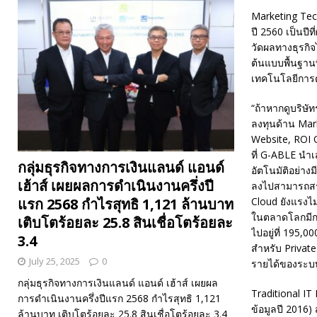
Marketing Tech
ปี 2560 เป็นปี
วัดผลทางธุรกิจ
ต้นแบบพื้นฐานท
เทคโนโลยีการต
“ถ้าหากดูบริษั
ลงทุนด้าน Ma
Website, ROI O
ที่ G-ABLE นำ
กลุ่มธุรกิจทางการเงินแลนด์ แอนด์
อัตโนมัติอย่าง
เฮ้าส์ เผยผลการดำเนินงานครึ่งปี
ลงไปสามารถสร้
Cloud ยังแรงไม
แรก 2568 กำไรสุทธิ 1,121 ล้านบาท
ในตลาดโลกมีกา
เติบโตร้อยละ 25.8 สินเชื่อโตร้อยละ
ไปอยู่ที่ 195,
3.4
สำหรับ Private
July 25, 2025
0
รายได้ของระบ
กลุ่มธุรกิจทางการเงินแลนด์ แอนด์ เฮ้าส์ เผยผล
Traditional IT
การดำเนินงานครึ่งปีแรก 2568 กำไรสุทธิ 1,121
ข้อมูลปี 2016
ล้านบาท เติบโตร้อยละ 25.8 สินเชื่อโตร้อยละ 3.4