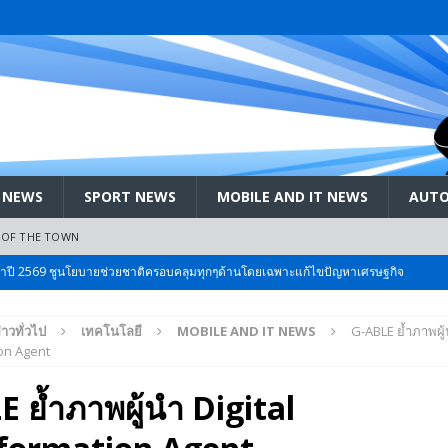
 NEWS
SPORT NEWS
MOBILE AND IT NEWS
AUTO
 OF THE TOWN
ะจำปี 2569 ชูนโยบายช่วยชาติครอบคลุมทุกๆด้านโดยเฉพาะแก้ไขปัญหาเศรษฐกิจ
่าวทั่วไป
เทคโนโลยี
MOBILE AND IT NEWS
G-ABLE ย้ำภาพผู้
 Bangkok International Motor 2026 ที่คนรักรถ ไม่ควรพลาด 25 มีค. – 5
on Agent
 ย้ำภาพผู้นำ Digital
ลัง สกัด!! เจาะสนามเจดีย์ใหญ่: เมื่อคะแนนนิยม ‘ส้ม’ พุ่งชนกำแพง ‘บ้านใหญ่’ ใน