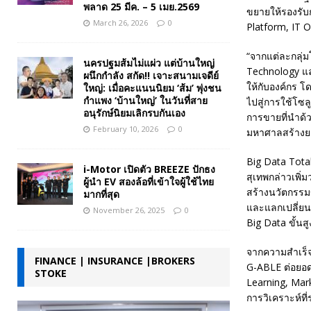
พลาด 25 มีค. – 5 เมย.2569
ขยายให้รองรับก
March 26, 2026
0
Platform, IT O
“จากแต่ละกลุ่ม
นครปฐมส้มไม่แผ่ว แต่บ้านใหญ่
Technology แล
ผนึกกำลัง สกัด!! เจาะสนามเจดีย์
ให้กับองค์กร โ
ใหญ่: เมื่อคะแนนนิยม ‘ส้ม’ พุ่งชน
กำแพง ‘บ้านใหญ่’ ในวันที่สาย
ไปสู่การใช้โซลู
อนุรักษ์นิยมเลิกรบกันเอง
การขายที่นำด้ว
February 10, 2026
0
มหาศาลสร้างยอด
Big Data Tota
i-Motor เปิดตัว BREEZE ปักธง
สุเทพกล่าวเพิ่
ผู้นำ EV สองล้อที่เข้าใจผู้ใช้ไทย
สร้างนวัตกรรม
มากที่สุด
และแลกเปลี่ยน
November 26, 2025
0
Big Data ขั้นส
จากความสำเร็จจ
FINANCE | INSURANCE |BROKERS
G-ABLE ต่อยอดโ
STOKE
Learning, Mark
การวิเคราะห์ที