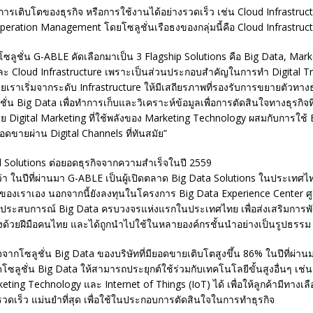
ารเติบโตของธุรกิจ หรือการใช้งานได้อย่างรวดเร็ว เช่น Cloud Infrastruc
peration Management โดยโซลูชั่นเรือธงของกลุ่มนี้คือ Cloud Infrastruc
โซลูชั่น G-ABLE คัดเลือกมาเป็น 3 Flagship Solutions คือ Big Data, Mark
ะ Cloud Infrastructure เพราะเป็นส่วนประกอบสำคัญในการทำ Digital T
ดยเราเริ่มจากระดับ Infrastructure ให้มีเสถียรภาพที่รองรับการขยายตัวทางธ
ชั่น Big Data เพื่อทำการเก็บและวิเคราะห์ข้อมูลเพื่อการตัดสินใจทางธุรกิจที
ย Digital Marketing ที่ใช้พลังของ Marketing Technology ผสมกับการใช้ Big
ขายผ่าน Digital Channels ที่ทันสมัย”
l Solutions ต่อยอดธุรกิจจากความสำเร็จในปี 2559
มว่า ในปีที่ผ่านมา G-ABLE เป็นผู้เปิดตลาด Big Data Solutions ในประเทศ
ของเราเอง นอกจากนี้ยังลงทุนในโครงการ Big Data Experience Center ศู
ประสบการณ์ Big Data ครบวงจรแห่งแรกในประเทศไทย เพื่อส่งเสริมการพั
ูงด้วยฝีมือคนไทย และได้ถูกนำไปใช้ในหลายองค์กรชั้นนำอย่างเป็นรูปธรรม
ากโซลูชั่น Big Data ของบริษัทที่มียอดขายเติบโตสูงขึ้น 86% ในปีที่ผ่านม
ซลูชั่น Big Data ให้สามารถประยุกต์ใช้ร่วมกับเทคโนโลยีขั้นสูงอื่นๆ เช่
eting Technology และ Internet of Things (IoT) ได้ เพื่อให้ลูกค้ามีทางเ
่รวดเร็ว แม่นยำที่สุด เพื่อใช้ในประกอบการตัดสินใจในการทำธุรกิจ