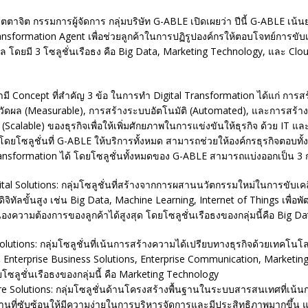
มตตาจิต กรรมการผู้จัดการ กลุ่มบริษัท G-ABLE เปิดเผยว่า ปีนี้ G-ABLE เน้
ransformation Agent เพื่อช่วยลูกค้าในการปฏิรูปองค์กรให้ตอบโจทย์การขับ
ิตัล โดยมี 3 โซลูชั่นเรือธง คือ Big Data, Marketing Technology, และ Clo
่ามี Concept ที่สำคัญ 3 ข้อ ในการทำ Digital Transformation ได้แก่ การ
ัดผล (Measurable), การสร้างระบบอัตโนมัติ (Automated), และการสร้
calable) ของธุรกิจเพื่อให้เพิ่มศักยภาพในการแข่งขันให้ธุรกิจ ด้วย IT และ
ดยโซลูชั่นที่ G-ABLE ให้บริการทั้งหมด สามารถช่วยให้องค์กรธุรกิจตอบทั้
ansformation ได้ โดยโซลูชั่นทั้งหมดของ G-ABLE สามารถแบ่งออกเป็น 3 ก
tal Solutions: กลุ่มโซลูชั่นที่สร้างจากการผสานนวัตกรรมใหม่ในการขับเคล
ิจิทัลขั้นสูง เช่น Big Data, Machine Learning, Internet of Things เพื่อพ
ความต้องการของลูกค้าได้สูงสุด โดยโซลูชั่นเรือธงของกลุ่มนี้คือ Big Da
Solutions: กลุ่มโซลูชั่นที่เน้นการสร้างความได้เปรียบทางธุรกิจด้วยเทคโนโ
 Enterprise Business Solutions, Enterprise Communication, Marketin
ซลูชั่นเรือธงของกลุ่มนี้ คือ Marketing Technology
ure Solutions: กลุ่มโซลูชั่นด้านโครงสร้างพื้นฐานในระบบสารสนเทศที่เน้น
ฐานที่ซับซ้อนให้มีความง่ายในการบริหารจัดการและมีประสิทธิภาพมากขึ้น