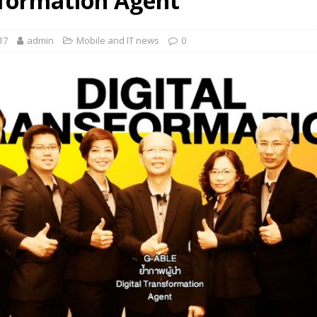
formation Agent
 EV สองล้อที่เข้าใจผู้ใช้ไทยมากที่สุด
AUTO NEWS
17
admin
Mobile and IT news
0
มอาหารสุขภาพ “GIN-D”
EVENT SOCIAL LIFE