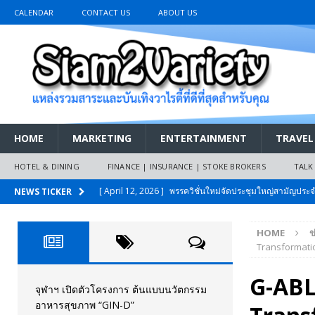
CALENDAR
CONTACT US
ABOUT US
HOME
MARKETING
ENTERTAINMENT
TRAVEL
HOTEL & DINING
FINANCE | INSURANCE | STOKE BROKERS
TALK
[ April 12, 2026 ]
พรรควิชั่นใหม่จัดประชุมใหญ่สามัญปร
NEWS TICKER
และหนี้สินของประชาชนการเงินไร้ดอกเบี้ย
PR NEWS
HOME
ข
[ March 26, 2026 ]
เริ่มแล้วงานมหกรรมยานยนต์ The 47th
Transformati
เมย.2569
AUTO NEWS
G-ABLE
[ February 10, 2026 ]
นครปฐมส้มไม่แผ่ว แต่บ้านใหญ่ผนึกกำ
จุฬาฯ เปิดตัวโครงการ ต้นแบบนวัตกรรม
อาหารสุขภาพ “GIN-D”
วันที่สายอนุรักษ์นิยมเลิกรบกันเอง
PR NEWS