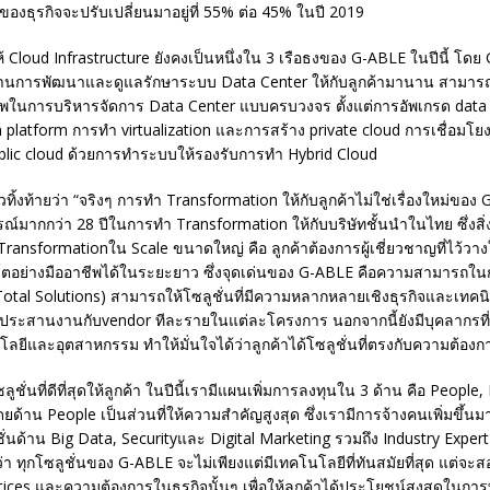
 ของธุรกิจจะปรับเปลี่ยนมาอยู่ที่ 55% ต่อ 45% ในปี 2019
้ Cloud Infrastructure ยังคงเป็นหนึ่งใน 3 เรือธงของ G-ABLE ในปีนี้ โดย
นการพัฒนาและดูแลรักษาระบบ Data Center ให้กับลูกค้ามานาน สามารถเส
ภาพในการบริหารจัดการ Data Center แบบครบวงจร ตั้งแต่การอัพเกรด data 
 platform การทำ virtualization และการสร้าง private cloud การเชื่อมโย
blic cloud ด้วยการทำระบบให้รองรับการทำ Hybrid Cloud
วทิ้งท้ายว่า “จริงๆ การทำ Transformation ให้กับลูกค้าไม่ใช่เรื่องใหม่ขอ
์มากกว่า 28 ปีในการทำ Transformation ให้กับบริษัทชั้นนำในไทย ซึ่งสิ
Transformationใน Scale ขนาดใหญ่ คือ ลูกค้าต้องการผู้เชี่ยวชาญที่ไว้วา
ตอย่างมืออาชีพได้ในระยะยาว ซึ่งจุดเด่นของ G-ABLE คือความสามารถใน
otal Solutions) สามารถให้โซลูชั่นที่มีความหลากหลายเชิงธุรกิจและเทคนิ
าประสานงานกับvendor ทีละรายในแต่ละโครงการ นอกจากนี้ยังมีบุคลากรที่เ
ยีและอุตสาหกรรม ทำให้มั่นใจได้ว่าลูกค้าได้โซลูชั่นที่ตรงกับความต้องกา
ซลูชั่นที่ดีที่สุดให้ลูกค้า ในปีนี้เรามีแผนเพิ่มการลงทุนใน 3 ด้าน คือ People
ด้าน People เป็นส่วนที่ให้ความสำคัญสูงสุด ซึ่งเรามีการจ้างคนเพิ่มขึ้น
ูชั่นด้าน Big Data, Securityและ Digital Marketing รวมถึง Industry Expert
ด้ว่า ทุกโซลูชั่นของ G-ABLE จะไม่เพียงแต่มีเทคโนโลยีที่ทันสมัยที่สุด แต่จะ
ices และความต้องการในธุรกิจนั้นๆ เพื่อให้ลูกค้าได้ประโยชน์สูงสุดในการ