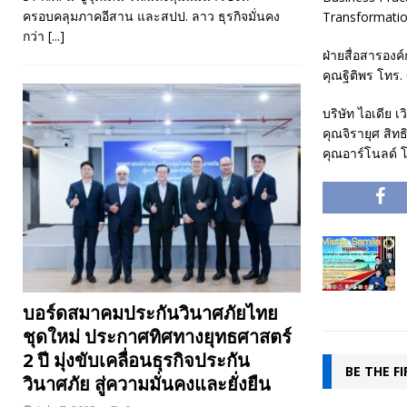
ครอบคลุมภาคอีสาน และสปป. ลาว ธุรกิจมั่นคง
Transformatio
กว่า
[...]
ฝ่ายสื่อสารองค์ก
คุณฐิติพร โทร
บริษัท ไอเดีย เว
คุณจิรายุศ สิท
คุณอาร์โนลด์ 
บอร์ดสมาคมประกันวินาศภัยไทย
ชุดใหม่ ประกาศทิศทางยุทธศาสตร์
2 ปี มุ่งขับเคลื่อนธุรกิจประกัน
BE THE F
วินาศภัย สู่ความมั่นคงและยั่งยืน