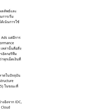
งผลลัพธ์และ
นการเริ่ม
ได้เน้นการใช้
e Ads แต่มีการ
formance
ล่านั้นคือสิ่ง
อัลกอริทึม
ทุกเม็ดเงินที่
ลาดในปัจจุบัน
structure
15) ในขณะที่
้างอิงจาก IDC,
ะ Cloud