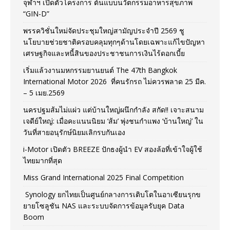
จุฬาฯ เปิดตัวโครงการ ต้นแบบนวัตกรรมอาหารสุขภาพ
“GIN-D”
พรรควิชั่นใหม่จัดประชุมใหญ่สามัญประจำปี 2569 ชู
นโยบายช่วยชาติครอบคลุมทุกๆด้านโดยเฉพาะแก้ไขปัญหา
เศรษฐกิจและหนี้สินของประชาชนการเงินไร้ดอกเบี้ย
เริ่มแล้วงานมหกรรมยานยนต์ The 47th Bangkok
International Motor 2026 ที่คนรักรถ ไม่ควรพลาด 25 มีค.
– 5 เมย.2569
นครปฐมส้มไม่แผ่ว แต่บ้านใหญ่ผนึกกำลัง สกัด!! เจาะสนาม
เจดีย์ใหญ่: เมื่อคะแนนนิยม ‘ส้ม’ พุ่งชนกำแพง ‘บ้านใหญ่’ ใน
วันที่สายอนุรักษ์นิยมเลิกรบกันเอง
i-Motor เปิดตัว BREEZE ปักธงผู้นำ EV สองล้อที่เข้าใจผู้ใช้
ไทยมากที่สุด
Miss Grand International 2025 Final Competition
Synology ยกไทยเป็นศูนย์กลางการเติบโตในอาเซียนรุกข
ยายโซลูชัน NAS และระบบจัดการข้อมูลรับยุค Data
Boom