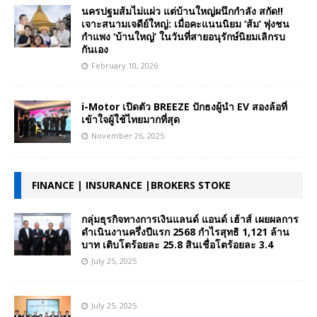
นครปฐมส้มไม่แผ่ว แต่บ้านใหญ่ผนึกกำลัง สกัด!!
เจาะสนามเจดีย์ใหญ่: เมื่อคะแนนนิยม ‘ส้ม’ พุ่งชน
กำแพง ‘บ้านใหญ่’ ในวันที่สายอนุรักษ์นิยมเลิกรบ
กันเอง
February 10, 2026
i-Motor เปิดตัว BREEZE ปักธงผู้นำ EV สองล้อที่
เข้าใจผู้ใช้ไทยมากที่สุด
November 26, 2025
FINANCE | INSURANCE |BROKERS STOKE
กลุ่มธุรกิจทางการเงินแลนด์ แอนด์ เฮ้าส์ เผยผลการ
ดำเนินงานครึ่งปีแรก 2568 กำไรสุทธิ 1,121 ล้าน
บาท เติบโตร้อยละ 25.8 สินเชื่อโตร้อยละ 3.4
July 25, 2025
July 25, 2025