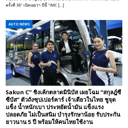
ครั้งที่ 36” เปิดเผยว่า ปีนี้ “IMC
[…]
AUTO NEWS
Sakun C” ชิงเค้กตลาดมินิบัส เผยโฉม “สกุลฎ์ซี
ซีบัส” ตัวถังซุปเปอร์คาร์ เจ้าเดียวในไทย ชูจุด
แข็ง น้ำหนักเบา ประหยัดน้ำมัน แข็งแรง
ปลอดภัย ไม่เป็นสนิม บำรุงรักษาน้อย รับประกัน
ยาวนาน 5 ปี พร้อมให้คนไทยใช้งาน