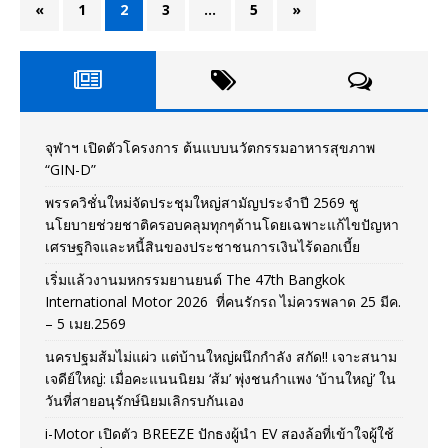
«
1
2
3
…
5
»
จุฬาฯ เปิดตัวโครงการ ต้นแบบนวัตกรรมอาหารสุขภาพ
“GIN-D”
พรรควิชั่นใหม่จัดประชุมใหญ่สามัญประจำปี 2569 ชู
นโยบายช่วยชาติครอบคลุมทุกๆด้านโดยเฉพาะแก้ไขปัญหา
เศรษฐกิจและหนี้สินของประชาชนการเงินไร้ดอกเบี้ย
เริ่มแล้วงานมหกรรมยานยนต์ The 47th Bangkok
International Motor 2026 ที่คนรักรถ ไม่ควรพลาด 25 มีค.
– 5 เมย.2569
นครปฐมส้มไม่แผ่ว แต่บ้านใหญ่ผนึกกำลัง สกัด!! เจาะสนาม
เจดีย์ใหญ่: เมื่อคะแนนนิยม ‘ส้ม’ พุ่งชนกำแพง ‘บ้านใหญ่’ ใน
วันที่สายอนุรักษ์นิยมเลิกรบกันเอง
i-Motor เปิดตัว BREEZE ปักธงผู้นำ EV สองล้อที่เข้าใจผู้ใช้