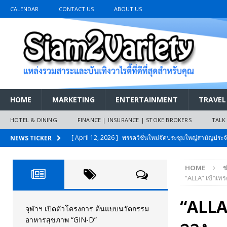
CALENDAR
CONTACT US
ABOUT US
HOME
MARKETING
ENTERTAINMENT
TRAVEL
HOTEL & DINING
FINANCE | INSURANCE | STOKE BROKERS
TALK
[ April 12, 2026 ]
พรรควิชั่นใหม่จัดประชุมใหญ่สามัญปร
NEWS TICKER
และหนี้สินของประชาชนการเงินไร้ดอกเบี้ย
PR NEWS
HOME
ข
[ March 26, 2026 ]
เริ่มแล้วงานมหกรรมยานยนต์ The 47th
“ALLA” เข้าเท
เมย.2569
AUTO NEWS
“ALLA”
[ February 10, 2026 ]
นครปฐมส้มไม่แผ่ว แต่บ้านใหญ่ผนึกกำ
จุฬาฯ เปิดตัวโครงการ ต้นแบบนวัตกรรม
อาหารสุขภาพ “GIN-D”
วันที่สายอนุรักษ์นิยมเลิกรบกันเอง
PR NEWS