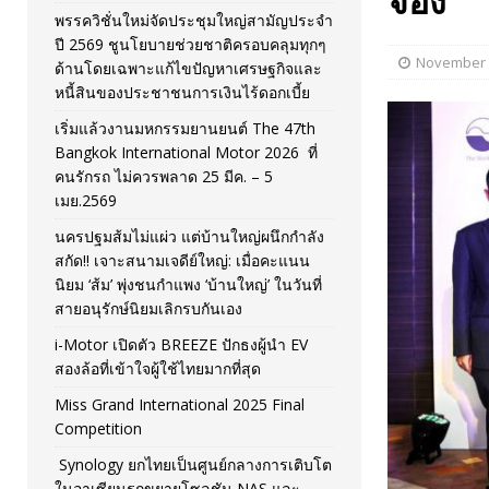
จอง
พรรควิชั่นใหม่จัดประชุมใหญ่สามัญประจำ
[ November 26, 2025 ]
i-Motor เปิดตัว BREEZE ปักธงผู้นำ
ปี 2569 ชูนโยบายช่วยชาติครอบคลุมทุกๆ
November 
[ April 30, 2026 ]
จุฬาฯ เปิดตัวโครงการ ต้นแบบนวัตกรร
ด้านโดยเฉพาะแก้ไขปัญหาเศรษฐกิจและ
หนี้สินของประชาชนการเงินไร้ดอกเบี้ย
เริ่มแล้วงานมหกรรมยานยนต์ The 47th
Bangkok International Motor 2026 ที่
คนรักรถ ไม่ควรพลาด 25 มีค. – 5
เมย.2569
นครปฐมส้มไม่แผ่ว แต่บ้านใหญ่ผนึกกำลัง
สกัด!! เจาะสนามเจดีย์ใหญ่: เมื่อคะแนน
นิยม ‘ส้ม’ พุ่งชนกำแพง ‘บ้านใหญ่’ ในวันที่
สายอนุรักษ์นิยมเลิกรบกันเอง
i-Motor เปิดตัว BREEZE ปักธงผู้นำ EV
สองล้อที่เข้าใจผู้ใช้ไทยมากที่สุด
Miss Grand International 2025 Final
Competition
Synology ยกไทยเป็นศูนย์กลางการเติบโต
ในอาเซียนรุกขยายโซลูชัน NAS และ