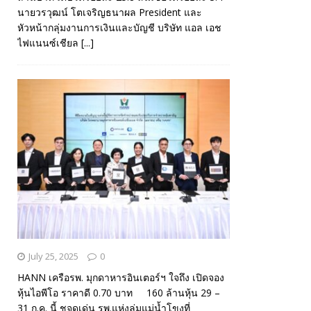
นายวรวุฒน์ โตเจริญธนาผล President และ
หัวหน้ากลุ่มงานการเงินและบัญชี บริษัท แอล เอช
ไฟแนนซ์เชียล
[...]
July 25, 2025
0
HANN เครือรพ. มุกดาหารอินเตอร์ฯ ใจถึง เปิดจอง
หุ้นไอพีโอ ราคาดี 0.70 บาท 160 ล้านหุ้น 29 –
31 ก.ค. นี้ ชูจุดเด่น รพ.แห่งลุ่มแม่น้ำโขงที่