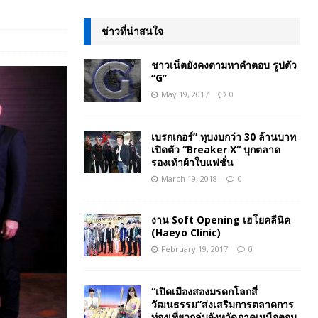
ข่าวที่น่าสนใจ
ชาวเน็ตยังคงตามหาคำตอบ รูปตัว
“G”
May 19, 2017
0
เบรกเกอร์” ทุบงบกว่า 30 ล้านบาท
เปิดตัว “Breaker X“ บุกตลาด
รองเท้าผ้าใบแฟชั่น
March 19, 2018
0
งาน Soft Opening เฮโยคลีนิค
(Haeyo Clinic)
February 19, 2017
0
“เปิดเมืองสองมรดกโลกสี่
วัฒนธรรม”ส่งเสริมการตลาดการ
ท่องเที่ยวกลุ่มจังหวัดภาคเหนือตอน