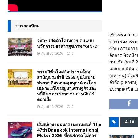
ข่าวยอดนิยม
เข้าเทรด นายอ
จุฬาฯ เปิดตัวโครงการ ต้นแบบ
ขวา) รองกรรมกา
นวัตกรรมอาหารสุขภาพ “GIN-D”
ซ้าย) กรรมการแ
April 30, 2026
0
จัดการ หัวหน้
ธนะชัย (คนที่ 
และนายนิมิต วง
พรรควิชั่นใหม่จัดประชุมใหญ่
(มหาชน) ร่วมพิ
สามัญประจำปี 2569 ชูนโยบาย
จำกัด (มหาชน) 
ช่วยชาติครอบคลุมทุกๆด้านโดย
เฉพาะแก้ไขปัญหาเศรษฐกิจและ
ประชุมศุกรีย์ 
หนี้สินของประชาชนการเงินไร้
ดอกเบี้ย
April 12, 2026
0
ALLA
เริ่มแล้วงานมหกรรมยานยนต์ The
47th Bangkok International
Motor 2026 ที่คนรักรถ ไม่ควร