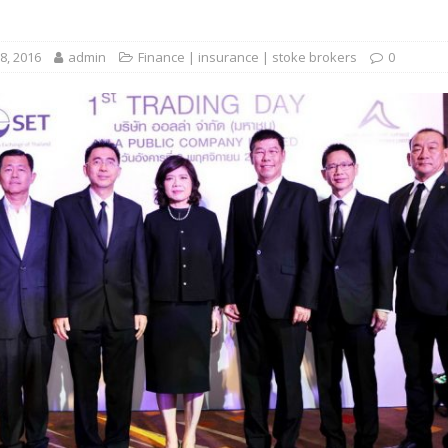
 EV สองล้อที่เข้าใจผู้ใช้ไทยมากที่สุด
AUTO NEWS
8, 2016
admin
Finance | insurance | stoke brokers
0
มอาหารสุขภาพ “GIN-D”
EVENT SOCIAL LIFE