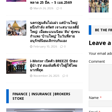
พลาด 25 มีค. – 5 เมย.2569
March 26, 2026
0
นครปฐมส้มไม่แผ่ว แต่บ้านใหญ่
ผนึกกำลัง สกัด!! เจาะสนามเจดีย์
BE THE F
ใหญ่: เมื่อคะแนนนิยม ‘ส้ม’ พุ่งชน
กำแพง ‘บ้านใหญ่’ ในวันที่สาย
อนุรักษ์นิยมเลิกรบกันเอง
Leave a
February 10, 2026
0
Your email add
i-Motor เปิดตัว BREEZE ปักธง
Comment
ผู้นำ EV สองล้อที่เข้าใจผู้ใช้ไทย
มากที่สุด
November 26, 2025
0
FINANCE | INSURANCE |BROKERS
Name
*
STOKE