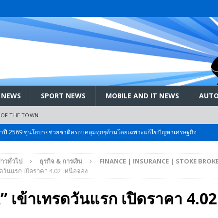
 NEWS
SPORT NEWS
MOBILE AND IT NEWS
AUTO
 OF THE TOWN
ะจำปี 2569 ชูนโยบายช่วยชาติครอบคลุมทุกๆด้านโดยเฉพาะแก้ไขปัญหาเศรษฐกิจ
่าวทั่วไป
ธุรกิจ & การเงิน
FINANCE | INSURANCE | STOKE BROK
 Bangkok International Motor 2026 ที่คนรักรถ ไม่ควรพลาด 25 มีค. – 5
รดวันแรก เปิดราคา 4.02 เหนือจอง
 เข้าเทรดวันแรก เปิดราคา 4.02
ลัง สกัด!! เจาะสนามเจดีย์ใหญ่: เมื่อคะแนนนิยม ‘ส้ม’ พุ่งชนกำแพง ‘บ้านใหญ่’ ใน