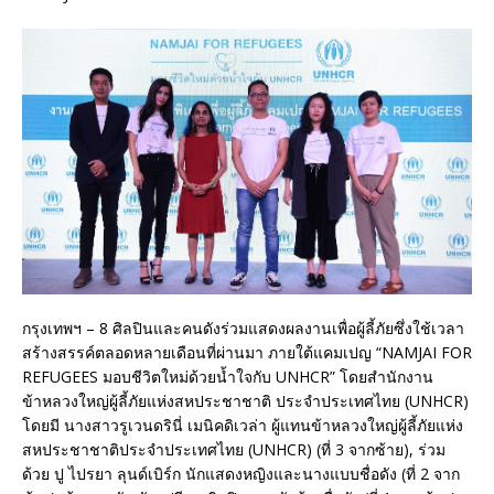
กรุงเทพฯ – 8 ศิลปินและคนดังร่วมแสดงผลงานเพื่อผู้ลี้ภัยซึ่งใช้เวลา
สร้างสรรค์ตลอดหลายเดือนที่ผ่านมา ภายใต้แคมเปญ “NAMJAI FOR
REFUGEES มอบชีวิตใหม่ด้วยน้ำใจกับ UNHCR” โดยสำนักงาน
ข้าหลวงใหญ่ผู้ลี้ภัยแห่งสหประชาชาติ ประจำประเทศไทย (UNHCR)
โดยมี นางสาวรูเวนดรินี่ เมนิคดิเวล่า ผู้แทนข้าหลวงใหญ่ผู้ลี้ภัยแห่ง
สหประชาชาติประจำประเทศไทย (UNHCR) (ที่ 3 จากซ้าย), ร่วม
ด้วย ปู ไปรยา ลุนด์เบิร์ก นักแสดงหญิงและนางแบบชื่อดัง (ที่ 2 จาก