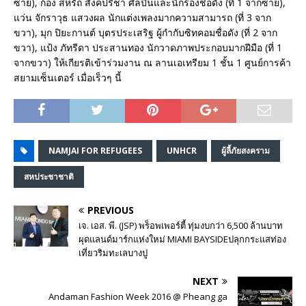
ซ้าย), ก้อง สหรัถ สังคปรีชา ศิลปินและนักร้องชื่อดัง (ที่ 1 จากซ้าย),
แว่น จักราวุธ แสวงผล นักแต่งเพลงมากความสามารถ (ที่ 3 จาก
ขวา), มุก ปิยะกานต์ บุตรประเสริฐ ผู้กำกับซิทคอมชื่อดัง (ที่ 2 จาก
ขวา), แป้ง ภัทรีดา ประสานทอง นักวาดภาพประกอบมากฝีมือ (ที่ 1
จากขวา) ให้เกียรติเข้าร่วมงาน ณ ลานเอเทรียม 1 ชั้น 1 ศูนย์การค้า
สยามเซ็นเตอร์ เมื่อเร็วๆ นี้
NAMJAI FOR REFUGEES
UNHCR
ผู้ลี้ภัยสงคราม
สหประชาชาติ
PREVIOUS
เจ. เอส. พี. (JSP) พร็อพเพอร์ตี้ ทุ่มงบกว่า 6,500 ล้านบาท
ผุดแลนด์มาร์กแห่งใหม่ MIAMI BAYSIDEปลุกกระแสท่อง
เที่ยวริมทะเลบางปู
NEXT
Andaman Fashion Week 2016 @ Pheang ga