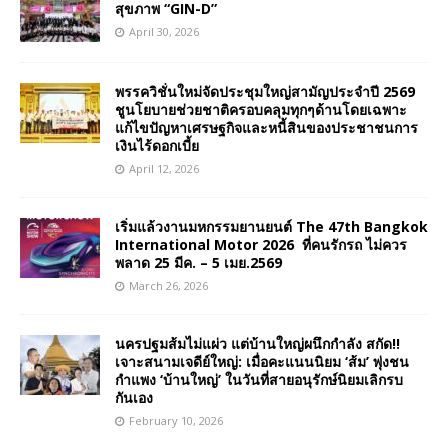
สุขภาพ “GIN-D”
April 30, 2026
พรรควิชั่นใหม่จัดประชุมใหญ่สามัญประจำปี 2569
ชูนโยบายช่วยชาติครอบคลุมทุกๆด้านโดยเฉพาะ
แก้ไขปัญหาเศรษฐกิจและหนี้สินของประชาชนการ
เงินไร้ดอกเบี้ย
April 12, 2026
เริ่มแล้วงานมหกรรมยานยนต์ The 47th Bangkok
International Motor 2026 ที่คนรักรถ ไม่ควร
พลาด 25 มีค. – 5 เมย.2569
March 26, 2026
นครปฐมส้มไม่แผ่ว แต่บ้านใหญ่ผนึกกำลัง สกัด!!
เจาะสนามเจดีย์ใหญ่: เมื่อคะแนนนิยม ‘ส้ม’ พุ่งชน
กำแพง ‘บ้านใหญ่’ ในวันที่สายอนุรักษ์นิยมเลิกรบ
กันเอง
February 10, 2026