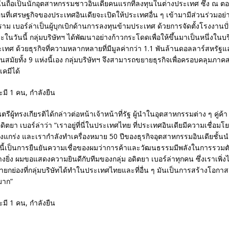
ั้นถือเป็นนักอุตสาหกรรมชาวอินเดียคนแรกที่ลงทุนในต่างประเทศ ซึ่ง ณ ตอน
่อนที่เศรษฐกิจของประเทศอินเดียจะเปิดให้ประเทศอื่น ๆ เข้ามามีส่วนร่วมอย
าม เบอร์ล่าเป็นผู้บุกเบิกด้านการลงทุนข้ามประเทศ ด้วยการจัดตั้งโรงงานปั
นวันนี้ กลุ่มบริษัทฯ ได้พัฒนาอย่างก้าวกระโดดเพื่อให้ขึ้นมาเป็นหนึ่งในบร
ะเทศ ด้วยธุรกิจที่ความหลากหลายที่มีมูลค่ากว่า 1.1 พันล้านดอลลาร์สหรัฐแ
นสมัยทั้ง 9 แห่งนี้เอง กลุ่มบริษัทฯ จึงสามารถขยายธุรกิจเพื่อครอบคลุมภาคส
เคมีได้
ีผู้ทรงเกียรติได้กล่าวต่อหน้าเจ้าหน้าที่รัฐ ผู้นำในอุตสาหกรรมต่าง ๆ คู่ค
ดิตยา เบอร์ล่าว่า “เราอยู่ที่นี่ในประเทศไทย ที่ประเทศอินเดียมีความเชื่อมโ
งแกร่ง และเรากำลังทำเครื่องหมาย 50 ปีของธุรกิจอุตสาหกรรมอินเดียชั้น
นี้เป็นการยืนยันความเชื่อของผมว่าการค้าและวัฒนธรรมมีพลังในการรวมตัวก
งยิ่ง ผมขอแสดงความยินดีกับทีมของกลุ่ม อดิตยา เบอร์ล่าทุกคน ซึ่งเราเพิ่งไ
น่ายกย่องที่กลุ่มบริษัทได้ทำในประเทศไทยและที่อื่น ๆ มันเป็นการสร้างโอก
มาก”