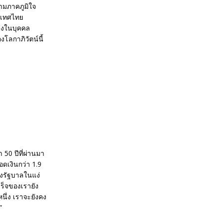
วามภาคภูมิใจ
ระเทศไทย
ึ่งในบุคคล
โลกาภิวัตน์นี้
50 ปีที่ผ่านมา
ดเงินกว่า 1.9
องรัฐบาลในแง่
ร็จของเรายัง
นึ่ง เราจะยังคง
”