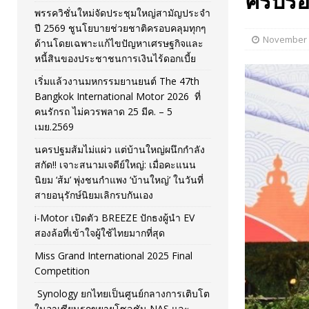
ครบรอ
พรรควิชั่นใหม่จัดประชุมใหญ่สามัญประจำ
[ November 26, 2025 ]
i-Motor เปิดตัว BREEZE ปักธงผู้นำ
ปี 2569 ชูนโยบายช่วยชาติครอบคลุมทุกๆ
November 
ด้านโดยเฉพาะแก้ไขปัญหาเศรษฐกิจและ
[ April 30, 2026 ]
จุฬาฯ เปิดตัวโครงการ ต้นแบบนวัตกรร
หนี้สินของประชาชนการเงินไร้ดอกเบี้ย
เริ่มแล้วงานมหกรรมยานยนต์ The 47th
Bangkok International Motor 2026 ที่
คนรักรถ ไม่ควรพลาด 25 มีค. – 5
เมย.2569
นครปฐมส้มไม่แผ่ว แต่บ้านใหญ่ผนึกกำลัง
สกัด!! เจาะสนามเจดีย์ใหญ่: เมื่อคะแนน
นิยม ‘ส้ม’ พุ่งชนกำแพง ‘บ้านใหญ่’ ในวันที่
สายอนุรักษ์นิยมเลิกรบกันเอง
i-Motor เปิดตัว BREEZE ปักธงผู้นำ EV
สองล้อที่เข้าใจผู้ใช้ไทยมากที่สุด
Miss Grand International 2025 Final
Competition
Synology ยกไทยเป็นศูนย์กลางการเติบโต
ในอาเซียนรุกขยายโซลูชัน NAS และ