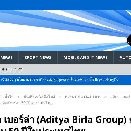
 NEWS
SPORT NEWS
MOBILE AND IT NEWS
AUTO
 OF THE TOWN
ะจำปี 2569 ชูนโยบายช่วยชาติครอบคลุมทุกๆด้านโดยเฉพาะแก้ไขปัญหาเศรษฐกิจ
่าวทั่วไป
บันเทิง & ไลฟ์สไตล์
EVENT SOCIAL LIFE
อดิตยา เบอร์
 Bangkok International Motor 2026 ที่คนรักรถ ไม่ควรพลาด 25 มีค. – 5
 ฉลองครบรอบ 50 ปีในประเทศไทย
 เบอร์ล่า (Aditya Birla Group)
ลัง สกัด!! เจาะสนามเจดีย์ใหญ่: เมื่อคะแนนนิยม ‘ส้ม’ พุ่งชนกำแพง ‘บ้านใหญ่’ ใน