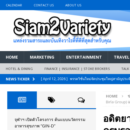
CALENDAR
CONTACT US
ABOUT US
HOME
MARKETING
ENTERTAINMENT
TRAVEL
HOTEL & DINING
FINANCE | INSURANCE | STOKE BROKERS
TALK
[ April 12, 2026 ]
พรรควิชั่นใหม่จัดประชุมใหญ่สามัญปร
NEWS TICKER
และหนี้สินของประชาชนการเงินไร้ดอกเบี้ย
PR NEWS
HOME
ข
[ March 26, 2026 ]
เริ่มแล้วงานมหกรรมยานยนต์ The 47th
Birla Group)
เมย.2569
AUTO NEWS
อดิตยา
[ February 10, 2026 ]
นครปฐมส้มไม่แผ่ว แต่บ้านใหญ่ผนึกกำ
จุฬาฯ เปิดตัวโครงการ ต้นแบบนวัตกรรม
อาหารสุขภาพ “GIN-D”
วันที่สายอนุรักษ์นิยมเลิกรบกันเอง
PR NEWS