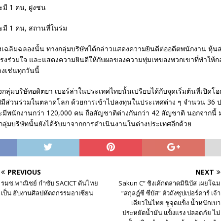
งเฉลิมฉลองนั้น ทางกลุ่มบริษัทได้กล่าวแสดงความยินดีต่ออดีตพนักงาน หุ้นส่ว
มแรงร่วมใจ และแสดงความยินดีให้กับผลของความทุ่มเทของพวกเขาที่ทำให้กล
เช่นทุกวันนี้
ลุ่มบริษัทอดิตยา เบอร์ล่าในประเทศไทยนั้นเปรียบได้กับจุดเริ่มต้นที่เปิด
าไปมีส่วนร่วมในตลาดโลก ด้วยการเข้าไปลงทุนในประเทศต่าง ๆ จำนวน 36 
ะมีพนักงานกว่า 120,000 คน ถือสัญชาติต่างกันกว่า 42 สัญชาติ นอกจากนี้
ลุ่มบริษัทนั้นยังได้รับมาจากการดำเนินงานในต่างประเทศอีกด้วย
PREVIOUS
NEXT
รมช.พาณิชย์ กำชับ SACICT ดันไทย
Sakun C” ชิงเค้กตลาดมินิบัส เผยโฉม
เป็น ฮับงานศิลปหัตถกรรมอาเซียน
“สกุลฎ์ซี ซีบัส” ตัวถังซุปเปอร์คาร์ เจ้า
เดียวในไทย ชูจุดแข็ง น้ำหนักเบา
ประหยัดน้ำมัน แข็งแรง ปลอดภัย ไม่