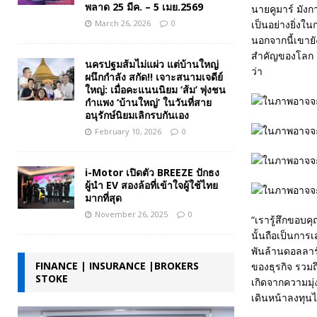
พลาด 25 มีค. – 5 เมย.2569
นายคูมาร์ มังกา
March 26, 2026
0
เป็นอย่างยิ่งใ
นอกจากนี้เขายั
สำคัญของโลก แ
นครปฐมส้มไม่แผ่ว แต่บ้านใหญ่
ว่า
ผนึกกำลัง สกัด!! เจาะสนามเจดีย์
ใหญ่: เมื่อคะแนนนิยม ‘ส้ม’ พุ่งชน
กำแพง ‘บ้านใหญ่’ ในวันที่สาย
อนุรักษ์นิยมเลิกรบกันเอง
February 10, 2026
0
i-Motor เปิดตัว BREEZE ปักธง
ผู้นำ EV สองล้อที่เข้าใจผู้ใช้ไทย
มากที่สุด
November 26, 2025
0
“เรารู้สึกขอบค
นั้นถือเป็นการ
พันล้านดอลลาร์
FINANCE | INSURANCE |BROKERS
ของธุรกิจ รวม
STOKE
เกิดจากความมุ่
เดินหน้าลงทุน