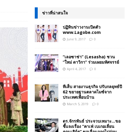
ข่าวที่น่าสนใจ
ปฏิทินข่าวงานเปิดตัว
www.Lagobe.com
June 9, 2017
0
“เลอซาช่า” (Lesasha) ชวน
“ใหม่ ดาวิกา” ร่วมเผยมหัศจรรย์
April 4, 2017
0
ทีเส็บ สายงานธุรกิจ ปรับกลยุทธ์ปี
62 ขยายฐานตลาดไมซ์จาก
ประเทศเพื่อนบ้าน
March 5, 2019
0
ดร.จักรพันธ์ ประจวบเหมาะ…ขอ
ชี้แจงเรื่อง “คาเฟ่ เบเกอเลี่ยน
คอนเสิร์ต” ขอเลื่อนออกไปก่อน