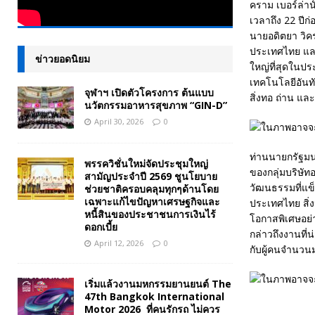
คราม เบอร์ล่าน
เวลาถึง 22 ปีก
นายอดิตยา วิคร
ประเทศไทย และใ
ข่าวยอดนิยม
ใหญ่ที่สุดในปร
เทคโนโลยีอันทั
จุฬาฯ เปิดตัวโครงการ ต้นแบบ
สิ่งทอ ถ่าน และ
นวัตกรรมอาหารสุขภาพ “GIN-D”
April 30, 2026
0
ท่านนายกรัฐมนตร
พรรควิชั่นใหม่จัดประชุมใหญ่
ของกลุ่มบริษัทอ
สามัญประจำปี 2569 ชูนโยบาย
วัฒนธรรมที่แข็
ช่วยชาติครอบคลุมทุกๆด้านโดย
เฉพาะแก้ไขปัญหาเศรษฐกิจและ
ประเทศไทย สิ่ง
หนี้สินของประชาชนการเงินไร้
โอกาสพิเศษอย่า
ดอกเบี้ย
กล่าวถึงงานที่
April 12, 2026
0
กับผู้คนจำนวน
เริ่มแล้วงานมหกรรมยานยนต์ The
47th Bangkok International
Motor 2026 ที่คนรักรถ ไม่ควร