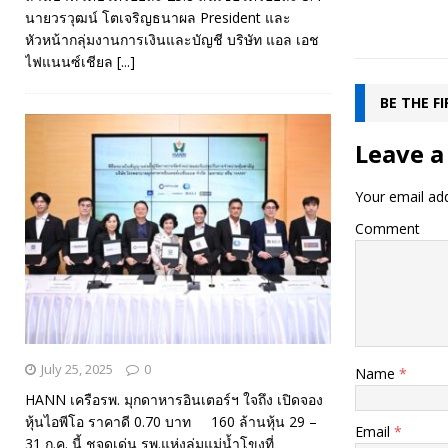
นายวรวุฒน์ โตเจริญธนาผล President และ
หัวหน้ากลุ่มงานการเงินและบัญชี บริษัท แอล เอช
ไฟแนนซ์เชียล
[...]
BE THE F
Leave a
Your email add
Comment
July 25, 2025
0
Name
*
HANN เครือรพ. มุกดาหารอินเตอร์ฯ ใจถึง เปิดจอง
หุ้นไอพีโอ ราคาดี 0.70 บาท 160 ล้านหุ้น 29 –
Email
*
31 ก.ค. นี้ ชูจุดเด่น รพ.แห่งลุ่มแม่น้ำโขงที่