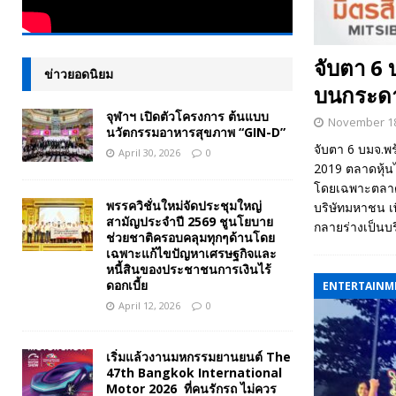
จับตา 6
ข่าวยอดนิยม
บนกระดา
จุฬาฯ เปิดตัวโครงการ ต้นแบบ
November 18
นวัตกรรมอาหารสุขภาพ “GIN-D”
จับตา 6 บมจ.พ
April 30, 2026
0
2019 ตลาดหุ้นไ
โดยเฉพาะตลาดห
พรรควิชั่นใหม่จัดประชุมใหญ่
บริษัทมหาชน เพื
สามัญประจำปี 2569 ชูนโยบาย
กลายร่างเป็นบริ
ช่วยชาติครอบคลุมทุกๆด้านโดย
เฉพาะแก้ไขปัญหาเศรษฐกิจและ
หนี้สินของประชาชนการเงินไร้
ดอกเบี้ย
ENTERTAINM
April 12, 2026
0
เริ่มแล้วงานมหกรรมยานยนต์ The
47th Bangkok International
Motor 2026 ที่คนรักรถ ไม่ควร