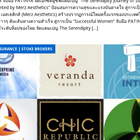
กส์ จับมือ PATINYA จัดเอ็กซ์คลูซีฟแคมเปญ “The Serendipity Journey of S
ed by Merz Aesthetics” ป้อนสมการความสุขและแรงบันดาลใจ สู่การเป็
 เอสเธติกส์ (Merz Aesthetics) สร้างปรากฏการณ์ใหม่ครั้งแรกของประเท
สาวๆ ค้นเส้นทางความสำเร็จ สู่การเป็น “Successful Women” จับมือ PAT
ร์ระดับท็อปของไทย จัดแคมเปญ The Serendipity
[…]
NSURANCE | STOKE BROKERS