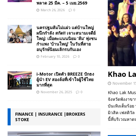
พลาด 25 มีค. – 5 เมย.2569
March 26, 2026
0
นครปฐมส้มไม่แผ่ว แต่บ้านใหญ่
ผนึกกำลัง สกัด!! เจาะสนามเจดีย์
ใหญ่: เมื่อคะแนนนิยม ‘ส้ม’ พุ่งชน
กำแพง ‘บ้านใหญ่’ ในวันที่สาย
อนุรักษ์นิยมเลิกรบกันเอง
February 10, 2026
0
Khao La
i-Motor เปิดตัว BREEZE ปักธง
ผู้นำ EV สองล้อที่เข้าใจผู้ใช้ไทย
November 15
มากที่สุด
November 26, 2025
0
Khao Lak Musi
จังหวัดพังงาขาน
บันเทิงเต็มร้
มิวสิค เฟสติว
FINANCE | INSURANCE |BROKERS
นี้ที่บริเวณหา
STOKE