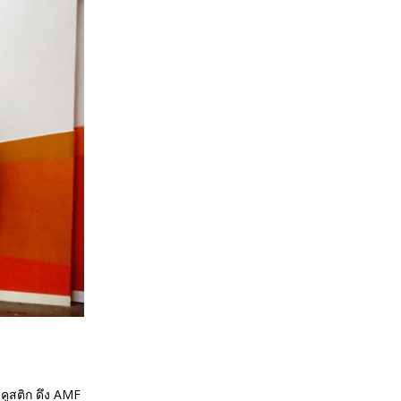
ูสติก ดึง AMF