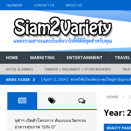
CALENDAR
CONTACT US
ABOUT US
HOME
MARKETING
ENTERTAINMENT
TRAVEL
HOTEL & DINING
FINANCE | INSURANCE | STOKE BROKERS
TALK
[ April 12, 2026 ]
พรรควิชั่นใหม่จัดประชุมใหญ่สามัญปร
NEWS TICKER
และหนี้สินของประชาชนการเงินไร้ดอกเบี้ย
PR NEWS
HOME
2
[ March 26, 2026 ]
เริ่มแล้วงานมหกรรมยานยนต์ The 47th
เมย.2569
AUTO NEWS
Year:
[ February 10, 2026 ]
นครปฐมส้มไม่แผ่ว แต่บ้านใหญ่ผนึกกำ
จุฬาฯ เปิดตัวโครงการ ต้นแบบนวัตกรรม
อาหารสุขภาพ “GIN-D”
BEAUTY PAG
วันที่สายอนุรักษ์นิยมเลิกรบกันเอง
PR NEWS