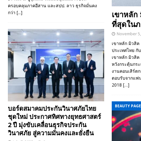
ครอบคลุมภาคอีสาน และสปป. ลาว ธุรกิจมั่นคง
เขาหลัก 
กว่า
[...]
ที่สุดใน
November 5,
เขาหลัก มิวสิค
ประเทศไทย กับ
เขาหลัก มิวสิค
หวังกระตุ้นกระ
งานคอนเสิร์ตกล
ตอบรับจากแฟนด
2018
[…]
BEAUTY PAG
บอร์ดสมาคมประกันวินาศภัยไทย
ชุดใหม่ ประกาศทิศทางยุทธศาสตร์
2 ปี มุ่งขับเคลื่อนธุรกิจประกัน
วินาศภัย สู่ความมั่นคงและยั่งยืน