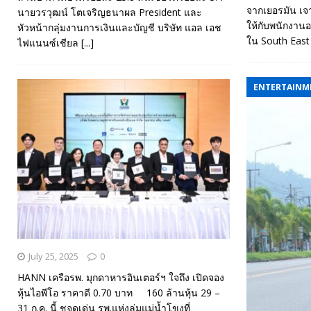
จากเยอรมัน เจา
นายวรวุฒน์ โตเจริญธนาผล President และ
ให้กับพนักงาน
หัวหน้ากลุ่มงานการเงินและบัญชี บริษัท แอล เอช
ใน South East
ไฟแนนซ์เชียล
[...]
ENTERTAINM
July 25, 2025
0
HANN เครือรพ. มุกดาหารอินเตอร์ฯ ใจถึง เปิดจอง
หุ้นไอพีโอ ราคาดี 0.70 บาท 160 ล้านหุ้น 29 –
31 ก.ค. นี้ ชูจุดเด่น รพ.แห่งลุ่มแม่น้ำโขงที่