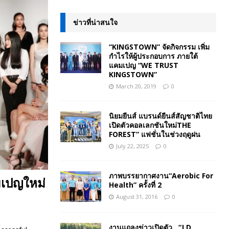
ข่าวที่น่าสนใจ
“KINGSTOWN” จัดกิจกรรม เพิ่ม
กำไรให้ผู้ประกอบการ ภายใต้
แคมเปญ “WE TRUST
KINGSTOWN”
March 20, 2019
0
นิยมยีนส์ แบรนด์ยีนส์สัญชาติไทย
เปิดตัวคอลเลกชันใหม่THE
FOREST” แฟชั่นในช่วงฤดูฝน
July 22, 2025
0
ภาพบรรยากาศงาน“Aerobic For
คมเปญใหม่
Health” ครั้งที่ 2
August 31, 2016
0
งานแถลงข่าวเปิดตัว “J.D.