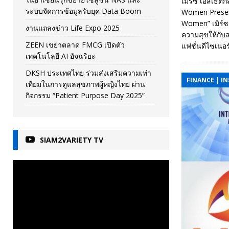
เมิร์ซ เอสเธติ
ระบบจัดการข้อมูลรับยุค Data Boom
Women Present
Women” เมิร์ซ
งานแถลงข่าว Life Expo 2025
ความสุขให้กับ
ZEEN เขย่าตลาด FMCG เปิดตัว
แฟชั่นดีไซเนอ
เทคโนโลยี AI อัจฉริยะ
DKSH ประเทศไทย ร่วมส่งเสริมความเท่า
FINANCE | I
เทียมในการดูแลสุขภาพผู้หญิงไทย ผ่าน
กิจกรรม “Patient Purpose Day 2025”
SIAM2VARIETY TV