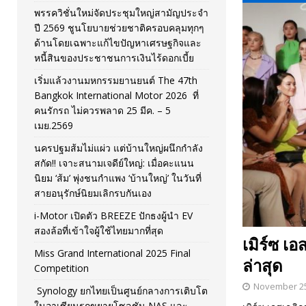
พรรควิชั่นใหม่จัดประชุมใหญ่สามัญประจำ
[ November 26, 2025 ]
i-Motor เปิดตัว BREEZE ปักธงผู้นำ
ปี 2569 ชูนโยบายช่วยชาติครอบคลุมทุกๆ
ด้านโดยเฉพาะแก้ไขปัญหาเศรษฐกิจและ
[ April 30, 2026 ]
จุฬาฯ เปิดตัวโครงการ ต้นแบบนวัตกรร
หนี้สินของประชาชนการเงินไร้ดอกเบี้ย
เริ่มแล้วงานมหกรรมยานยนต์ The 47th
Bangkok International Motor 2026 ที่
คนรักรถ ไม่ควรพลาด 25 มีค. – 5
เมย.2569
นครปฐมส้มไม่แผ่ว แต่บ้านใหญ่ผนึกกำลัง
สกัด!! เจาะสนามเจดีย์ใหญ่: เมื่อคะแนน
นิยม ‘ส้ม’ พุ่งชนกำแพง ‘บ้านใหญ่’ ในวันที่
สายอนุรักษ์นิยมเลิกรบกันเอง
i-Motor เปิดตัว BREEZE ปักธงผู้นำ EV
สองล้อที่เข้าใจผู้ใช้ไทยมากที่สุด
เมิร์ซ เ
Miss Grand International 2025 Final
ล่าสุด
Competition
November 25
Synology ยกไทยเป็นศูนย์กลางการเติบโต
ในอาเซียนรุกขยายโซลูชัน NAS และ