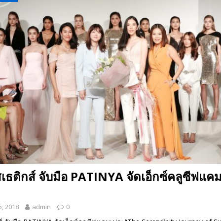
 EV สองล้อที่เข้าใจผู้ใช้ไทยมากที่สุด
AUTO NEWS
มอาหารสุขภาพ “GIN-D”
EVENT SOCIAL LIFE
อสเธติกส์ จับมือ PATINYA จัดเอ็กซ์คลูซีฟแ
, 2018
admin
0