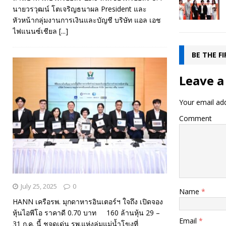
นายวรวุฒน์ โตเจริญธนาผล President และ
หัวหน้ากลุ่มงานการเงินและบัญชี บริษัท แอล เอช
ไฟแนนซ์เชียล
[...]
BE THE F
Leave a
Your email add
Comment
July 25, 2025
0
Name
*
HANN เครือรพ. มุกดาหารอินเตอร์ฯ ใจถึง เปิดจอง
หุ้นไอพีโอ ราคาดี 0.70 บาท 160 ล้านหุ้น 29 –
Email
*
31 ก.ค. นี้ ชูจุดเด่น รพ.แห่งลุ่มแม่น้ำโขงที่