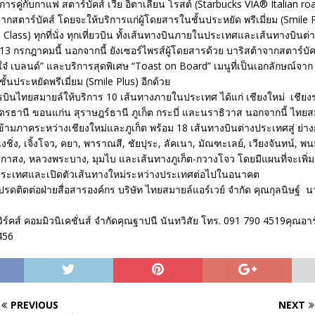
ิการคู่กับกาแฟ สตาร์บัคส์ เวีย อิตาเลียน โรสต์ (Starbucks VIA® Italian r
สตาร์บัคส์ โดยจะให้บริการแก่ผู้โดยสารในชั้นประหยัด พรีเมี่ยม (Smile P
 Class) ทุกที่นั่ง ทุกเที่ยวบิน ทั้งเส้นทางบินภายในประเทศและเส้นทางบินต
-13 กรกฎาคมนี้ นอกจากนี้ ยังเซอร์ไพรส์ผู้โดยสารด้วย บาริสต้าจากสตาร์บัคส
๋ เบลนด์” และบริการสุดพิเศษ “Toast on Board” เมนูที่เป็นเอกลักษณ์จาก
ั้นประหยัดพรีเมี่ยม (Smile Plus) อีกด้วย
ารบินไทยสมายล์ให้บริการ 10 เส้นทางภายในประเทศ ได้แก่ เชียงใหม่ เชีย
ดรธานี ขอนแก่น สุราษฎร์ธานี ภูเก็ต กระบี่ และนราธิวาส นอกจากนี้ ไทยสม
้ามภาคระหว่างเชียงใหม่และภูเก็ต พร้อม 18 เส้นทางบินต่างประเทศสู่ ย่างกุ
งชิ่ง, เจิ้งโจว, คยา, พาราณสี, ชัยปุระ, ลัคเนา, มัณฑะเลย์, เวียงจันทน์, พ
 เกาสง, หลวงพระบาง, มุมไบ และเส้นทางภูเก็ต-กวางโจว โดยมีแผนที่จะเพิ่ม
ระเทศและเปิดตัวเส้นทางใหม่ระหว่างประเทศต่อไปในอนาคต
มโปรดติดต่อฝ่ายสื่อสารองค์กร บริษัท ไทยสมายล์แอร์เวย์ จำกัด คุณกุลนิษฐ์
เวิร์คส์ คอมมิวนิเคชั่นส์ จำกัดคุณฐาปนี นันทวิสัย โทร. 091 790 4519คุณอาร
456
PREVIOUS
NEXT