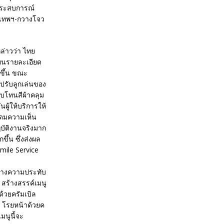
ประสบการณ์
ุงเทพฯ-กวางโจว
ล่าวว่า ไทย
ี่ยนรายละเอียด
กขึ้น ขณะ
ปรับลูกเล่นของ
ับโทนสีผ้าคลุม
นผู้ให้บริการให้
ะดมความเห็น
ิบัติงานจริงมาก
้น ซึ่งส่งผล
ile Service
าสร้างความประทับ
 สร้างสรรค์เมนู
้วยครัมเบิล
่ โรยหน้าด้วยค
มนูนี้จะ