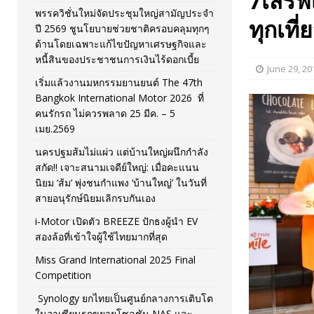
7เสิร์ฟ
พรรควิชั่นใหม่จัดประชุมใหญ่สามัญประจำ
[ November 26, 2025 ]
i-Motor เปิดตัว BREEZE ปักธงผู้นำ
ทุกเที
ปี 2569 ชูนโยบายช่วยชาติครอบคลุมทุกๆ
ด้านโดยเฉพาะแก้ไขปัญหาเศรษฐกิจและ
[ April 30, 2026 ]
จุฬาฯ เปิดตัวโครงการ ต้นแบบนวัตกรร
หนี้สินของประชาชนการเงินไร้ดอกเบี้ย
June 29, 20
เริ่มแล้วงานมหกรรมยานยนต์ The 47th
Bangkok International Motor 2026 ที่
คนรักรถ ไม่ควรพลาด 25 มีค. – 5
เมย.2569
นครปฐมส้มไม่แผ่ว แต่บ้านใหญ่ผนึกกำลัง
สกัด!! เจาะสนามเจดีย์ใหญ่: เมื่อคะแนน
นิยม ‘ส้ม’ พุ่งชนกำแพง ‘บ้านใหญ่’ ในวันที่
สายอนุรักษ์นิยมเลิกรบกันเอง
i-Motor เปิดตัว BREEZE ปักธงผู้นำ EV
สองล้อที่เข้าใจผู้ใช้ไทยมากที่สุด
Miss Grand International 2025 Final
Competition
Synology ยกไทยเป็นศูนย์กลางการเติบโต
ในอาเซียนรุกขยายโซลูชัน NAS และ