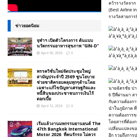
คว้ารางวัลจาก 
(Best Airline 
รางวัลสายการบิ
ข่าวยอดนิยม
จุฬาฯ เปิดตัวโครงการ ต้นแบบ
นวัตกรรมอาหารสุขภาพ “GIN-D”
April 30, 2026
0
พรรควิชั่นใหม่จัดประชุมใหญ่
สามัญประจำปี 2569 ชูนโยบาย
ช่วยชาติครอบคลุมทุกๆด้านโดย
เฉพาะแก้ไขปัญหาเศรษฐกิจและ
นายฉัตรชัย ปา
หนี้สินของประชาชนการเงินไร้
6 ปีที่ผ่านมา 
ดอกเบี้ย
กับความต้องกา
April 12, 2026
0
นำในภูมิภาค ที
ความต้องการขอ
โดยสารที่ต้องก
เริ่มแล้วงานมหกรรมยานยนต์ The
เปลี่ยนแปลงของเ
47th Bangkok International
Motor 2026 ที่คนรักรถ ไม่ควร
อีก รวมถึงการ