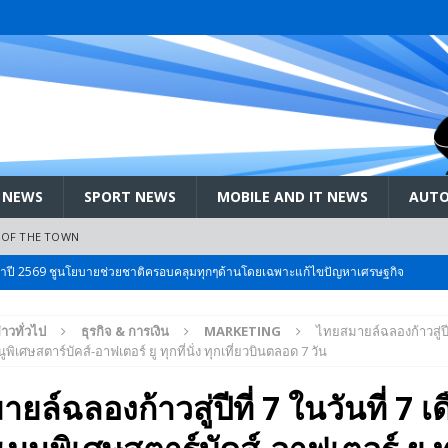
 NEWS
SPORT NEWS
MOBILE AND IT NEWS
AUTO
 OF THE TOWN
ะจำปี 2569 ชูนโยบายช่วยชาติครอบคลุมทุกๆด้านโดยเฉพาะแก้ไขปัญหาเศรษฐกิจ
่าวทั่วไป
ธุรกิจ & การเงิน
MARKETING
ไทยสมายล์ฉลองก้าวสู่ปีที
 Bangkok International Motor 2026 ที่คนรักรถ ไม่ควรพลาด 25 มีค. – 5
นูพิเศษสตาร์บัคส์-อาฟเตอร์ ยู ทุกที่นั่ง ทุกเที่ยวบินตลอด 7 วัน
ยล์ฉลองก้าวสู่ปีที่ 7 ในวันที่ 7 เ
ลัง สกัด!! เจาะสนามเจดีย์ใหญ่: เมื่อคะแนนนิยม ‘ส้ม’ พุ่งชนกำแพง ‘บ้านใหญ่’ ใน