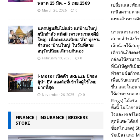
พลาด 25 มีค. – 5 เมย.2569
เปลี่ยนและพัฒ
March 26, 2026
0
เหนือความคาดห
แทนเส้นทางเดิ
นครปฐมส้มไม่แผ่ว แต่บ้านใหญ่
นางเนตรนภางค์
ผนึกกำลัง สกัด!! เจาะสนามเจดีย์
สมายล์กำลังก้า
ใหญ่: เมื่อคะแนนนิยม ‘ส้ม’ พุ่งชน
กำแพง ‘บ้านใหญ่’ ในวันที่สาย
เล็กน้อยให้สมบู
อนุรักษ์นิยมเลิกรบกันเอง
เดียวกันก็ยังค
February 10, 2026
0
กล่องให้สามารถ
ที่นั่งให้ดูพรี
ทำตามข้อกำหนด
i-Motor เปิดตัว BREEZE ปักธง
เพื่อปรับแผนหร
ผู้นำ EV สองล้อที่เข้าใจผู้ใช้ไทย
ขึ้น และในอนา
มากที่สุด
ให้สามารถควบ
November 26, 2025
0
Rings) ได้จริง
ทั้งนี้ ในโอกาส
ใจและเซอร์ไพรส
FINANCE | INSURANCE |BROKERS
สุดพิเศษ ได้แ
STOKE
ช็อคโกแลต) Str
รัมเบิล) และ 