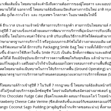
นาเพิ่มเติมนั้น ไทยสมายล์จะคำนึงถึงความต้องการของผู้โดยสาร และมอบ
มายให้ได้ นอกจากนี้ ไทยสมายล์ยังมีแผนเปิดเส้นทางการบินใหม่ อาทิ กร
มคือ ภูเก็ต-กวางโจว และ กรุงเทพฯ-โกลกาตา ในอนาคตอันใกล้นี้
 ธีระวาส ประธานเจ้าหน้าที่สายการบริการลูกค้า สายการบินไทยสมายล์ ก
วสู่ปีที่ 7 อย่างแข็งแกร่งด้วยแผนการพัฒนาการบริการที่มุ่งเน้นการปรับเปล
รณ์ขึ้น โดยไม่กระทบค่าใช้จ่าย อาทิ ปรับเปลี่ยนวิธีการเสิร์ฟให้คล่องตัวมา
งรักษามาตรฐานการบริการไว้ หรือรูปแบบการเสิร์ฟไม่ได้วางถาดแบบเดิม แต่
เสิร์ฟแทนถาดได้ มีการปรับ Packaging Smile Bag ใหม่ รวมทั้งได้มีการปร
เมี่ยมขึ้น ด้วยการใช้สีเทาในชั้น Smile PLUS เป็นต้น อีกทั้งการพัฒนาและผลักดั
ให้ได้ ถึงแม้ปัจจุบันจะมีการสำรวจความพึงพอใจกันทุกเดือน แล้วนำมาร
ือแก้ไขอยู่แล้ว แต่ถึงอย่างไรก็จำเป็นต้องออกไปตรวจสอบการทำงานพื้นที่ปฏ
คตไทยสมายล์จะมีบทบาทในการให้บริการภาคพื้น (Ground Operating) มากขึ
คุมมาตรฐานการบริการตามกำหนดครอบคลุมวงแหวนการบริการทั้งหมด (Sm
ที่ไทยสมายล์ก้าวเข้าสู่ปีที่ 7 ในวันที่ 7 กรกฎาคม นี้ ไทยสมายล์ยังเดินหน้
์ไม่รู้จบด้วยบริการสุดเอ็กซ์คลูซีฟ โดยร่วมมือกับพันธมิตรอย่างอาฟเตอร์ ยู
ก่ Trio Chocolate Fudge Cake (ช็อคโกแลตเค้ก ผสมมาร์ชแมลโลว์ โรยหน้าด
awberry Cheese Cake Verrine (ชีสเค้กสลับชั้นเลเยอร์กับซอสสตรอเบอร์รี
Mango Coconut Sago Pudding (สาคูอัญชันน้ำกะทิราดซอสมะม่วง) ทั้งสามเ