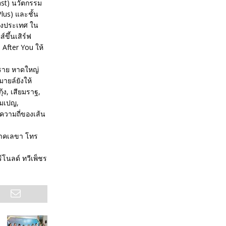
oast) นวัตกรรม
lus) และชั้น
่างประเทศ ใน
์ขึ้นเสิร์ฟ
 After You ให้
งราย หาดใหญ่
ายล์ยังให้
้ง, เสียมราฐ,
นมเปญ,
ความถี่ของเส้น
 นาคเลขา โทร
์โนลด์ ทวีเพ็ชร