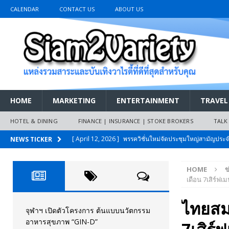
CALENDAR
CONTACT US
ABOUT US
HOME
MARKETING
ENTERTAINMENT
TRAVEL
HOTEL & DINING
FINANCE | INSURANCE | STOKE BROKERS
TALK
[ April 12, 2026 ]
พรรควิชั่นใหม่จัดประชุมใหญ่สามัญปร
NEWS TICKER
และหนี้สินของประชาชนการเงินไร้ดอกเบี้ย
PR NEWS
HOME
ข
[ March 26, 2026 ]
เริ่มแล้วงานมหกรรมยานยนต์ The 47th
เดือน 7เสิร์ฟเม
เมย.2569
AUTO NEWS
ไทยสมา
[ February 10, 2026 ]
นครปฐมส้มไม่แผ่ว แต่บ้านใหญ่ผนึกกำ
จุฬาฯ เปิดตัวโครงการ ต้นแบบนวัตกรรม
อาหารสุขภาพ “GIN-D”
วันที่สายอนุรักษ์นิยมเลิกรบกันเอง
PR NEWS