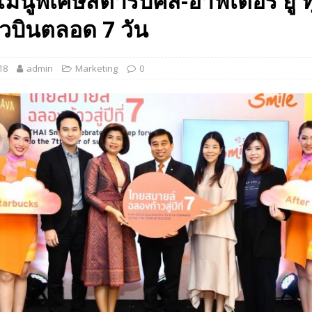
เมนูพิเศษสตาร์บัคส์-อาฟเตอร์ ยู ทุก
 EV สองล้อที่เข้าใจผู้ใช้ไทยมากที่สุด
AUTO NEWS
่ยวบินตลอด 7 วัน
มอาหารสุขภาพ “GIN-D”
EVENT SOCIAL LIFE
18
admin
Marketing
0