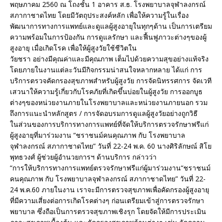
พฤษภาคม 2560 ณ โถงชั้น 1 อาคาร ส.ธ. โรงพยาบาลจุฬาลงกรณ์
สภากาชาดไทย โดยมีวัตถุประสงค์หลัก เพื่อให้ความรู้ในเรื่อง
พัฒนาการทางการแพทย์และดูแลผู้สูงอายุในทุกๆด้าน เป็นการเตรียม
ความพร้อมในการป้องกัน การดูแลรักษา และฟื้นฟูภาวะต่างๆของผู้
สูงอายุ เมื่อเกิดโรค เพื่อให้ผู้สูงวัยใช้ชีวิตใน
วัยชรา อย่างมีคุณค่าและมีคุณภาพ เต็มไปด้วยความสุขอย่างแท้จริง
โดยภายในงานแต่ละวันมีกิจกรรมน่าสนใจหลากหลาย ได้แก่ การ
บริการตรวจคัดกรองสุขภาพสำหรับผู้สูงวัย การจัดนิทรรศการ จัดเวที
เสวนาให้ความรู้เกี่ยวกับโรคภัยที่เกิดขึ้นบ่อยในผู้สูงวัย การออกบูธ
ต่างๆของหน่วยงานภายในโรงพยาบาลและหน่วยงานภายนอก รวม
ถึงการแนะนำหลักสูตร / การจัดอบรมการดูแลผู้สูงวัยอย่างถูกวิธี
ในส่วนของการบริการทางการแพทย์ที่จัดให้บริการตรวจรักษาฟรีแก่
ผู้สูงอายุที่มาร่วมงาน “ชราชนม์คนคุณภาพ กับ โรงพยาบาล
จุฬาลงกรณ์ สภากาชาดไทย” วันที่ 22-24 พ.ค. 60 นางศิริลักษณ์ สิโย
พุทธวงศ์ ผู้ช่วยผู้อำนวยการฯ ด้านบริการ กล่าวว่า
“การให้บริการทางการแพทย์ตรวจรักษาฟรีแก่ผู้มาร่วมงาน“ชราชนม์
คนคุณภาพ กับ โรงพยาบาลจุฬาลงกรณ์ สภากาชาดไทย” วันที่ 22-
24 พ.ค.60 ภายในงาน เราจะมีการตรวจสุขภาพเพื่อคัดกรองผู้สูงอายุ
ที่มีความเสี่ยงต่อการเกิดโรคต่างๆ ก่อนเตรียมเข้าสู่การตรวจรักษา
พยาบาล ซึ่งถือเป็นการตรวจสุขภาพเชิงรุก โดยจัดให้มีการประเมิน