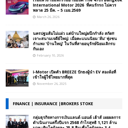
International Motor 2026 ที่คนรักรถ ไม่ควร
พลาด 25 มีค. – 5 เมย.2569
March 26, 2026
นครปฐมส้มไม่แผ่ว แต่บ้านใหญ่ผนึกกำลัง สกัด!!
เจาะสนามเจดีย์ใหญ่: เมื่อคะแนนนิยม ‘ส้ม’ พุ่งชน
กำแพง ‘บ้านใหญ่’ ในวันที่สายอนุรักษ์นิยมเลิกรบ
กันเอง
February 10, 2026
i-Motor เปิดตัว BREEZE ปักธงผู้นำ EV สองล้อที่
เข้าใจผู้ใช้ไทยมากที่สุด
November 26, 2025
FINANCE | INSURANCE |BROKERS STOKE
กลุ่มธุรกิจทางการเงินแลนด์ แอนด์ เฮ้าส์ เผยผลการ
ดำเนินงานครึ่งปีแรก 2568 กำไรสุทธิ 1,121 ล้าน
บาท เติบโตร้อยละ 25.8 สินเชื่อโตร้อยละ 3.4