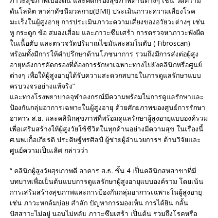
ภาวะสุขภาพเบื้องต้น และคัดกรองสุขภาพด้านต่างๆ เช่น วัดความ
ดันโลหิต หาค่าดัชนีมวลกาย(BMI) ประเมินภาวะความเสี่ยงโรค
มะเร็งในผู้สูงอายุ การประเมินภาวะความเสี่ยงของอวัยวะต่างๆ เช่น
หู กระดูก ข้อ สมองเสื่อม และภาวะซึมเศร้า การตรวจหาภาวะพังผืด
ในเนื้อตับ และตรวจวัดปริมาณไขมันสะสมในตับ ( Fibroscan)
พร้อมทั้งมีการให้คำปรึกษาด้านโภชนาการ รวมถึงมีการส่งต่อผู้สูง
อายุหลังการคัดกรองที่ต้องการรักษาเฉพาะทางไปยังคลินิกหรือศูนย์
ต่างๆ เพื่อให้ผู้สูงอายุได้รับความสะดวกสบายในการดูแลรักษาแบบ
ครบวงจรอย่างแท้จริง”
และทางโรงพยาบาลจุฬาลงกรณ์มีความพร้อมในการดูแลรักษาและ
ป้องกันกลุ่มอาการเฉพาะในผู้สูงอายุ ด้วยศักยภาพของศูนย์การรักษา
อาคาร ส.ธ. และคลินิกสุขภาพที่พร้อมดูแลรักษาผู้สูงอายุแบบองค์รวม
เพื่อเสริมสร้างให้ผู้สูงวัยใช้ชีวิตในทุกด้านอย่างมีความสุข ในเรื่องนี้
ศ.นพ.เกื้อเกียรติ ประดิษฐ์พรศิลป์ ผู้ช่วยผู้อำนวยการฯ ด้านวิจัยและ
ศูนย์ความเป็นเลิศ กล่าวว่า
“ คลินิกผู้สูงวัยสุขภาพดี อาคาร ส.ธ. ชั้น 4 เป็นคลินิกสหสาขาที่มี
บทบาทเพื่อเป็นต้นแบบการดูแลรักษาผู้สูงอายุแบบองค์รวม โดยเน้น
การเสริมสร้างสุขภาพและการป้องกันกลุ่มอาการเฉพาะในผู้สูงอายุ
เช่น ภาวะหกล้มบ่อย สำลัก ปัญหาการมองเห็น การได้ยิน กลั้น
ปัสสาวะไม่อยู่ นอนไม่หลับ ภาวะซึมเศร้า เป็นต้น รวมถึงโรคหรือ