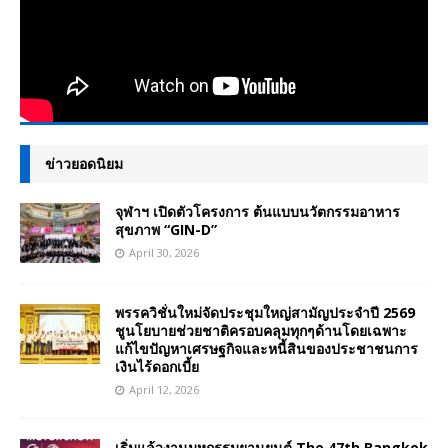
ข่าวยอดนิยม
จุฬาฯ เปิดตัวโครงการ ต้นแบบนวัตกรรมอาหาร
สุขภาพ “GIN-D”
April 30, 2026
พรรควิชั่นใหม่จัดประชุมใหญ่สามัญประจำปี 2569
ชูนโยบายช่วยชาติครอบคลุมทุกๆด้านโดยเฉพาะ
แก้ไขปัญหาเศรษฐกิจและหนี้สินของประชาชนการ
เงินไร้ดอกเบี้ย
April 12, 2026
เริ่มแล้วงานมหกรรมยานยนต์ The 47th Bangkok