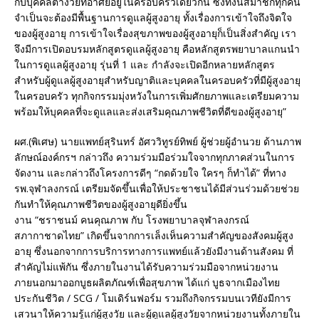
กับบุคคลต่างวัยที่อาศัยอยู่ในครอบครัวเดียวกัน ซึ่งทั้งนี้สมาชิกทุกคน
จำเป็นจะต้องมีพื้นฐานการดูแลผู้สูงอายุ ทั้งเรื่องการเข้าใจถึงจิตใจ
ของผู้สูงอายุ การเข้าใจเรื่องสุขภาพของผู้สูงอายุก็เป็นสิ่งสำคัญ เรา
จึงมีการเปิดอบรมหลักสูตรดูแลผู้สูงอายุ คือหลักสูตรพยาบาลแกนนำ
ในการดูแลผู้สูงอายุ รุ่นที่ 1 และ กำลังจะเปิดอีกหลายหลักสูตร
สำหรับผู้ดูแลผู้สูงอายุสำหรับญาติและบุคคลในครอบครัวที่มีผู้สูงอายุ
ในครอบครัว ทุกกิจกรรมมุ่งหวังในการเพิ่มศักยภาพและเตรียมความ
พร้อมให้บุคคลที่จะดูแลและส่งเสริมคุณภาพชีวิตที่ดีของผู้สูงอายุ”
ผศ.(พิเศษ) นายแพทย์สุรินทร์ อัศววิทูรย์ทิพย์ ผู้ช่วยผู้อำนวย ด้านภาพ
ลักษณ์องค์กรฯ กล่าวถึง ความร่วมมือร่วมใจจากทุกภาคส่วนในการ
จัดงาน และกล่าวถึงโครงการดีๆ “กดด้วยใจ ใครๆ ก็ทำได้” ที่ทาง
รพ.จุฬาลงกรณ์ เตรียมจัดขึ้นเพื่อให้ประชาชนได้มีส่วนร่วมด้วยช่วย
กันทำให้คุณภาพชีวิตของผู้สูงอายุดียิ่งขึ้น
งาน “ชราชนม์ คนคุณภาพ กับ โรงพยาบาลจุฬาลงกรณ์
สภากาชาดไทย” เกิดขึ้นจากการเล็งเห็นความสำคัญของสังคมผู้สูง
อายุ ซึ่งนอกจากการบริการทางการแพทย์แล้วยังมีงานด้านสังคม ที่
สำคัญไม่แพ้กัน ซึ่งภายในงานได้รับความร่วมมือจากหน่วยงาน
ภายนอกมาออกบูธผลิตภัณฑ์เพื่อสุขภาพ ได้แก่ บูธจากเมืองไทย
ประกันชีวิต / SCG / โมเดิร์นฟอร์ม รวมถึงกิจกรรมบนเวทียังมีการ
เสวนาให้ความรู้แก่ผู้สูงวัย และผู้ดูแลผู้สูงวัยจากหน่วยงานทั้งภายใน