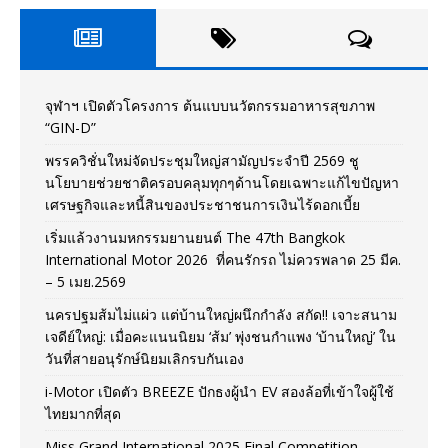
จุฬาฯ เปิดตัวโครงการ ต้นแบบนวัตกรรมอาหารสุขภาพ
“GIN-D”
พรรควิชั่นใหม่จัดประชุมใหญ่สามัญประจำปี 2569 ชู
นโยบายช่วยชาติครอบคลุมทุกๆด้านโดยเฉพาะแก้ไขปัญหา
เศรษฐกิจและหนี้สินของประชาชนการเงินไร้ดอกเบี้ย
เริ่มแล้วงานมหกรรมยานยนต์ The 47th Bangkok
International Motor 2026 ที่คนรักรถ ไม่ควรพลาด 25 มีค.
– 5 เมย.2569
นครปฐมส้มไม่แผ่ว แต่บ้านใหญ่ผนึกกำลัง สกัด!! เจาะสนาม
เจดีย์ใหญ่: เมื่อคะแนนนิยม ‘ส้ม’ พุ่งชนกำแพง ‘บ้านใหญ่’ ใน
วันที่สายอนุรักษ์นิยมเลิกรบกันเอง
i-Motor เปิดตัว BREEZE ปักธงผู้นำ EV สองล้อที่เข้าใจผู้ใช้
ไทยมากที่สุด
Miss Grand International 2025 Final Competition