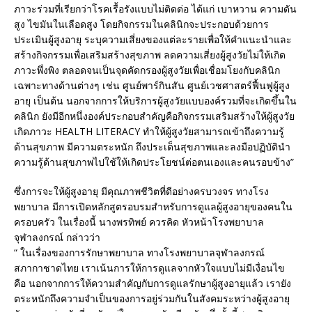
ภาวะร่วมที่เรียกว่าโรคเรื้อรังแบบไม่ติดต่อ ได้แก่ เบาหวาน ความดัน
สูง ไขมันในเลือดสูง โดยกิจกรรมในคลินิกจะประกอบด้วยการ
ประเมินผู้สูงอายุ ระบุความเสี่ยงของแต่ละรายเพื่อให้คำแนะนำและ
สร้างกิจกรรมเพื่อเสริมสร้างสุขภาพ ลดความเสี่ยงผู้สูงวัยไม่ให้เกิด
ภาวะพึ่งพิง ตลอดจนเป็นจุดคัดกรองผู้สูงวัยเพื่อเชื่อมโยงกับคลินิก
เฉพาะทางด้านต่างๆ เช่น ศูนย์พาร์กินสัน ศูนย์เวชศาสตร์ฟื้นฟูผู้สูง
อายุ เป็นต้น นอกจากการให้บริการผู้สูงวัยแบบองค์รวมที่จะเกิดขึ้นใน
คลินิก ยังมีอีกหนึ่งองค์ประกอบสำคัญคือกิจกรรมเสริมสร้างให้ผู้สูงวัย
เกิดภาวะ HEALTH LITERACY ทำให้ผู้สูงวัยสามารถเข้าถึงความรู้
ด้านสุขภาพ มีความตระหนัก ถึงประเด็นสุขภาพและลงมือปฏิบัตินำ
ความรู้ด้านสุขภาพไปใช้ให้เกิดประโยชน์ต่อตนเองและคนรอบข้าง”
ซึ่งการจะให้ผู้สูงอายุ มีคุณภาพชีวิตที่ดีอย่างครบวงจร ทางโรง
พยาบาล มีการเปิดหลักสูตรอบรมสำหรับการดูแลผู้สูงอายุของคนใน
ครอบครัว ในเรื่องนี้ นางพรทิพย์ ควรคิด หัวหน้าโรงพยาบาล
จุฬาลงกรณ์ กล่าวว่า
“ ในเรื่องของการรักษาพยาบาล ทางโรงพยาบาลจุฬาลงกรณ์
สภากาชาดไทย เราเน้นการให้การดูแลจากหัวใจแบบไม่มีเงื่อนไข
คือ นอกจากการให้ความสำคัญกับการดูแลรักษาผู้สูงอายุแล้ว เรายัง
ตระหนักถึงความจำเป็นของการอยู่ร่วมกันในสังคมระหว่างผู้สูงอายุ