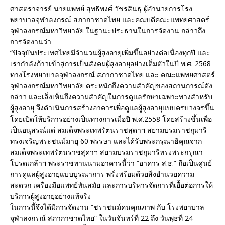
ศาสตราจารย์ นายแพทย์ สุทธิพงศ์ วัชรสินธุ ผู้อำนวยการโรง
พยาบาลจุฬาลงกรณ์ สภากาชาดไทย และคณบดีคณะแพทยศาสตร์
จุฬาลงกรณ์มหาวิทยาลัย ในฐานะประธานในการจัดงาน กล่าวถึง
การจัดงานว่า
“ปัจจุบันประเทศไทยมีจำนวนผู้สูงอายุเพิ่มขึ้นอย่างต่อเนื่องทุกปี และ
เรากำลังก้าวเข้าสู่การเป็นสังคมผู้สูงอายุอย่างเต็มตัวในปี พ.ศ. 2568
ทางโรงพยาบาลจุฬาลงกรณ์ สภากาชาดไทย และ คณะแพทยศาสตร์
จุฬาลงกรณ์มหาวิทยาลัย ตระหนักถึงความสำคัญของสถานการณ์ดัง
กล่าว และเล็งเห็นถึงความสำคัญในการดูแลรักษาเฉพาะทางสำหรับ
ผู้สูงอายุ จึงดำเนินการสร้างอาคารเพื่อดูแลผู้สูงอายุแบบครบวงจรขึ้น
โดยเปิดให้บริการอย่างเป็นทางการเมื่อปี พ.ศ.2558 โดยสร้างขึ้นเพื่อ
เป็นอนุสรณ์แด่ สมเด็จพระเทพรัตนราชสุดาฯ สยามบรมราชกุมารี
ทรงเจริญพระชนม์มายุ 60 พรรษา และได้รับพระกรุณาธิคุณจาก
สมเด็จพระเทพรัตนราชสุดาฯ สยามบรมราชกุมารีทรงพระกรุณา
โปรดเกล้าฯ พระราชทานนามอาคารนี้ว่า “อาคาร ส.ธ.” ถือเป็นศูนย์
การดูแลผู้สูงอายุแบบบูรณาการ พรั่งพร้อมด้วยสิ่งอำนวยความ
สะดวก เครื่องมือแพทย์ทันสมัย และการบริหารจัดการที่เอื้อต่อการให้
บริการผู้สูงอายุอย่างแท้จริง
ในการนี้จึงได้มีการจัดงาน “ชราชนม์คนคุณภาพ กับ โรงพยาบาล
จุฬาลงกรณ์ สภากาชาดไทย” ในวันจันทร์ที่ 22 ถึง วันพุธที่ 24