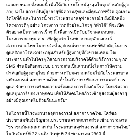
และภายนอก ทั้งหมดนี้ เพื่อให้เกิดประโยชน์สูงสุดในทุกด้านกับผู้สูง
อายุ นำไปสู่การเป็นผู้สูงอายุที่มีความสุขและมีคุณภาพชีวิต คุณภาพ
จิตใจที่ดี และในการนี้ ทางโรงพยาบาลจุฬาลงกรณ์ฯ ยังมีอีกหนึ่ง
โครงการดีๆ อย่าง โครงการ “กดด้วยใจ…ใครๆ ก็ทำได้” ที่จะเปิด
ตัวอย่างเป็นทางการเร็วๆ นี้ เพื่อการเปิดรับบริจาคสมทบทุน
โครงการกองทุน ส.ธ. เพื่อผู้สูงวัย โรงพยาบาลจุฬาลงกรณ์
สภากาชาดไทย ในการจัดซื้ออุปกรณ์ทางการแพทย์ที่สำคัญในการ
ดูแลรักษาโรคเฉพาะกลุ่มสำหรับผู้สูงอายุที่ยังขาดแคลน โดย
ประชาชนทั่วไปใครๆ ก็สามารถร่วมบริจาคได้ด้วยวิธีการง่ายๆ กด
SMS ผ่านมือถือทุกระบบ มาร่วมกันเป็นส่วนหนึ่งในการให้ความ
สำคัญกับผู้สูงอายุไทย ด้วยการเตรียมความพร้อมไปกับโรงพยาบาล
จุฬาลงกรณ์ สภากาชาดไทย ทั้งในเรื่องการพัฒนาการแพทย์ การ
ดูแล รักษา การเตรียมความพร้อมและการป้องกันโรค โดยเริ่มจาก
ดูแลบุพการีของเราทุกคน เพื่อให้สังคมไทยก้าวเข้าสู่สังคมผู้สูงอายุ
อย่างมีคุณภาพไปด้วยกันนะครับ”
ในโอกาสนี้โรงพยาบาลจุฬาลงกรณ์ สภากาชาดไทย ใคร่ขอ
ประชาสัมพันธ์เชิญชวนประชาชนจากทุกภาคส่วนเข้ามาร่วมงาน
“ชราชนม์คนคุณภาพ กับ โรงพยาบาลจุฬาลงกรณ์ สภากาชาดไทย”
ในวันจันทร์ที่ 22 จนถึง วันพุธที่ 24 พฤษภาคม 2560 นี้