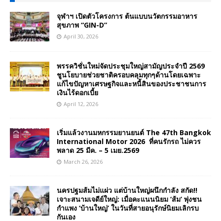
จุฬาฯ เปิดตัวโครงการ ต้นแบบนวัตกรรมอาหาร
สุขภาพ “GIN-D”
April 30, 2026
พรรควิชั่นใหม่จัดประชุมใหญ่สามัญประจำปี 2569
ชูนโยบายช่วยชาติครอบคลุมทุกๆด้านโดยเฉพาะ
แก้ไขปัญหาเศรษฐกิจและหนี้สินของประชาชนการ
เงินไร้ดอกเบี้ย
April 12, 2026
เริ่มแล้วงานมหกรรมยานยนต์ The 47th Bangkok
International Motor 2026 ที่คนรักรถ ไม่ควร
พลาด 25 มีค. – 5 เมย.2569
March 26, 2026
นครปฐมส้มไม่แผ่ว แต่บ้านใหญ่ผนึกกำลัง สกัด!!
เจาะสนามเจดีย์ใหญ่: เมื่อคะแนนนิยม ‘ส้ม’ พุ่งชน
กำแพง ‘บ้านใหญ่’ ในวันที่สายอนุรักษ์นิยมเลิกรบ
กันเอง