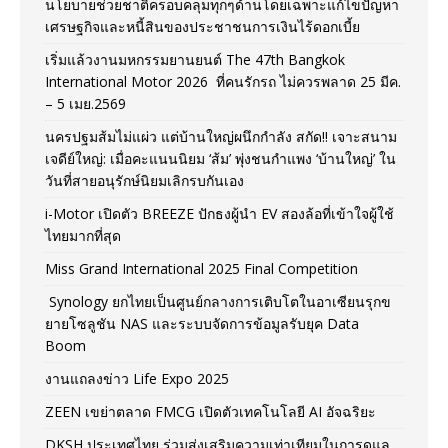
นโยบายช่วยชาติครอบคลุมทุกๆด้านโดยเฉพาะแก้ไขปัญหา
เศรษฐกิจและหนี้สินของประชาชนการเงินไร้ดอกเบี้ย
เริ่มแล้วงานมหกรรมยานยนต์ The 47th Bangkok
International Motor 2026 ที่คนรักรถ ไม่ควรพลาด 25 มีค.
– 5 เมย.2569
นครปฐมส้มไม่แผ่ว แต่บ้านใหญ่ผนึกกำลัง สกัด!! เจาะสนาม
เจดีย์ใหญ่: เมื่อคะแนนนิยม ‘ส้ม’ พุ่งชนกำแพง ‘บ้านใหญ่’ ใน
วันที่สายอนุรักษ์นิยมเลิกรบกันเอง
i-Motor เปิดตัว BREEZE ปักธงผู้นำ EV สองล้อที่เข้าใจผู้ใช้
ไทยมากที่สุด
Miss Grand International 2025 Final Competition
Synology ยกไทยเป็นศูนย์กลางการเติบโตในอาเซียนรุกข
ยายโซลูชัน NAS และระบบจัดการข้อมูลรับยุค Data
Boom
งานแถลงข่าว Life Expo 2025
ZEEN เขย่าตลาด FMCG เปิดตัวเทคโนโลยี AI อัจฉริยะ
DKSH ประเทศไทย ร่วมส่งเสริมความเท่าเทียมในการดูแล