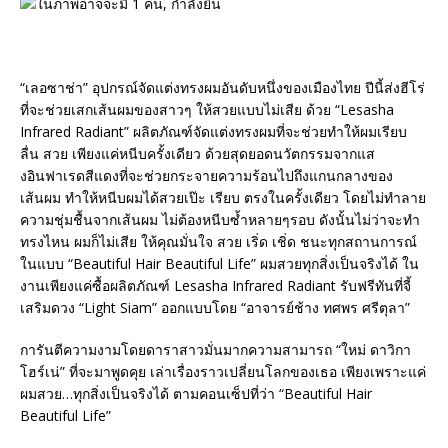
“เลอซาช่า” อุปกรณ์จัดแต่งทรงผมอันดับหนึ่งของเมืองไทย ปีนี้ส่งฮีโร่
ที่จะช่วยเสกเส้นผมของสาวๆ ให้สวยแบบไม่เสีย ด้วย “Lesasha
Infrared Radiant” ผลิตภัณฑ์จัดแต่งทรงผมที่จะช่วยทำให้ผมเรียบ
ลื่น สวย เพียงแค่หนีบครั้งเดียว ด้วยสุดยอดนวัตกรรมจากแส
งอินฟาเรดสีแดงที่จะช่วยกระจายความร้อนไปถึงแกนกลางของ
เส้นผม ทำให้หนีบผมได้สวยเป๊ะ เรียบ ตรงในครั้งเดียว โดยไม่ทำลาย
ความชุ่มชื้นจากเส้นผม ไม่ต้องหนีบซ้ำหลายๆรอบ ดังนั้นไม่ว่าจะทำ
ทรงไหน ผมก็ไม่เสีย ให้คุณมั่นใจ สวย เริ่ด เชิ่ด ชนะทุกสถานการณ์
ในแบบ “Beautiful Hair Beautiful Life” ผมสวยทุกสิ่งเป็นจริงได้ ใน
งานเพียงแค่ซื้อผลิตภัณฑ์ Lesasha Infrared Radiant รับฟรีทันที่จี้
เสริมดวง “Light Siam” ออกแบบโดย “อาจารย์ช้าง ทศพร ศรีตุลา”
การันตีความงามโดยดาราสาวมั่นมากความสามารถ “ใหม่ ดาวิกา
โฮร์เน่” ที่จะมาพูดคุย เล่าเรื่องราวเปลี่ยนโลกของเธอ เพียงเพราะแค่
ผมสวย…ทุกสิ่งเป็นจริงได้ ตามคอนเซ็ปที่ว่า “Beautiful Hair
Beautiful Life”