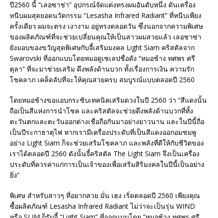
ปี2560 นี้ “เลอซาช่า” อุปกรณ์จัดแต่งทรงผมอันดับหนึ่ง ดันเครื่อง
หนีบผมสุดยอดนวัตกรรม “Lesasha Infrared Radiant” ที่หนีบเพียง
ครั้งเดียว ผมจะตรง เงางาม อยู่ทรงตลอดวัน ซึ่งนอกจากความพิเศษ
ของผลิตภัณฑ์ที่จะช่วยเปลี่ยนคุณให้เป็นสาวผมสวยแล้ว เลอชาซ่า
ยังมอบของขวัญสุดพิเศษกับจี้เสริมมงคล Light Siam คริสตัลจาก
Swarovski ที่ออกแบบโดยหมอดูเซเลปชื่อดัง “หมอช้าง ทศพร ศรี
ตุลา” ที่จะมาช่วยเสริม ดึงพลังด้านบวก ทั้งเรื่องการเงิน ความรัก
โชคลาภ เคล็ดลับที่จะให้คุณสวยครบ สมบูรณ์แบบตลอดปี 2560
โดยหมอช้างขอแอบกระซิบเทคนิคเสริมดวงในปี 2560 ว่า “สีแดงนั้น
ถือเป็นสีแห่งการนำโชค และคริสตัลจะช่วยดึงพลังด้านบวกที่ทั้ง
ตะวันตกและตะวันออกต่างเชื่อถือกันมาอย่างยาวนาน และในปีนี้ถือ
เป็นปีระกาธาตุไฟ หากเรามีเครื่องประดับที่เป็นสีแดงออกอมชมพู
อย่าง Light Siam ก็จะช่วยเสริมโชคลาภ และพลังที่ดีให้กับชีวิตของ
เราได้ตลอดปี 2560 ดังนั้นจี้คริสตัล The Light Siam จึงเป็นเครื่อง
ประดับที่ควรค่าแก่การเป็นเจ้าของเพื่อเสริมสิริมงคลในปีนี้เป็นอย่าง
ยิ่ง”
พิเศษ สำหรับสาวๆ ที่อยากสวย มั่น เฮง เริ่ดตลอดปี 2560 เพียงคุณ
ซื้อผลิตภัณฑ์ Lesasha Infrared Radiant ไม่ว่าจะเป็นรุ่น WIND
หรือ SLIM ก็รับจี้ “Light Siam” ที่ออกแบบโดย “หมอช้าง ทศพร ศรี