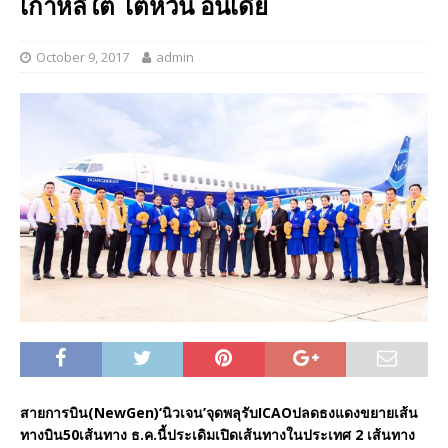
เกาหลีใต้ ไต้หวัน อินเดีย
October 9, 2017
admin
สายการบิน(NewGen)‘นิวเจน’จุดพลุรับICAOปลดธงแดงขยายเส้น
ทางบิน50เส้นทาง ธ.ค.นี้ประเดิมเปิดเส้นทางในประเทศ 2 เส้นทาง