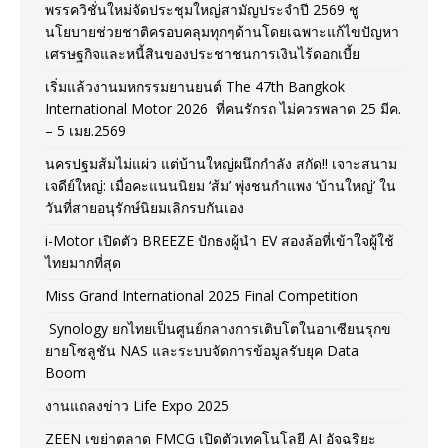
พรรควิชั่นใหม่จัดประชุมใหญ่สามัญประจำปี 2569 ชู
นโยบายช่วยชาติครอบคลุมทุกๆด้านโดยเฉพาะแก้ไขปัญหา
เศรษฐกิจและหนี้สินของประชาชนการเงินไร้ดอกเบี้ย
เริ่มแล้วงานมหกรรมยานยนต์ The 47th Bangkok
International Motor 2026 ที่คนรักรถ ไม่ควรพลาด 25 มีค.
– 5 เมย.2569
นครปฐมส้มไม่แผ่ว แต่บ้านใหญ่ผนึกกำลัง สกัด!! เจาะสนาม
เจดีย์ใหญ่: เมื่อคะแนนนิยม ‘ส้ม’ พุ่งชนกำแพง ‘บ้านใหญ่’ ใน
วันที่สายอนุรักษ์นิยมเลิกรบกันเอง
i-Motor เปิดตัว BREEZE ปักธงผู้นำ EV สองล้อที่เข้าใจผู้ใช้
ไทยมากที่สุด
Miss Grand International 2025 Final Competition
Synology ยกไทยเป็นศูนย์กลางการเติบโตในอาเซียนรุกข
ยายโซลูชัน NAS และระบบจัดการข้อมูลรับยุค Data
Boom
งานแถลงข่าว Life Expo 2025
ZEEN เขย่าตลาด FMCG เปิดตัวเทคโนโลยี AI อัจฉริยะ