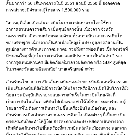
สิ้นมากกว่า 50 เส้นทางภายในปี 2561 ส่วนปี 2560 นี้ ยังคงคาด
การณ์ว่าจะมีจำนวนผู้โดยสาร 1,500,000 ราย
“สาเหตุที่เลือกเปิดเส้นทางบินในประเทศแห่งแรกโดยใช้ท่า
อากาศยานนครราชสีมา เป็นศูนย์กลางนั้น เนื่องจาก จังหวัด
นครราชสีมามีความพร้อมหลายด้าน ทั้งสนามบิน และการเติบโต
ของเศรษฐกิจ เนื่องจากเป็นหัวเมืองใหญ่เป็นประตูสู่ภาคอีสานเป็น
ศูนย์กลางการค้าและการคมนาคม รวมถึงการท่องเที่ยว เป็นจังหวัดที่
มีขนาดใหญ่ที่สุดในประเทศไทย และมีประชากรเป็นอันดับ 2 รอง
จากกรุงเทพมหานคร มีผลิตภัณฑ์มวลรวมจังหวัด หรือ GDP สูงที่สุด
ในภาคตะวันออกเฉียงเหนือ” นายเจริญพงษ์ กล่าว
สำหรับนโยบายการเปิดเส้นทางบินของสายการบินนิวเจนนั้น เราจะ
เน้นเส้นทางบินที่ยังไม่มีการเปิดให้บริการหรือมีการเปิดให้บริการที่ยัง
น้อย เช่นปัจจุบันที่เราประสบความสำเร็จในการบินไทย-จีน ก็
เป็นการบินในเส้นทางที่บินไปเมืองรอง ทำให้ได้รับการตอบรับจากผู้
โดยสารที่ไม่ต้องการเดินทางไปขึ้นเครื่องบินในเมืองใหญ่ และ
สำหรับการเปิดเส้นทางจากนครราชสีมาไปเมืองต่างๆ ก็เป็นการบิน
ตรงเช่นกันก็จะทำให้ผู้โดยสารสะดวกและประหยัดค่าเดินทางจาก
เดิมที่ต้องเดินทางไปขึ้นเครื่องที่สนามบินหลักในเมืองหลวง นอกจาก
นี้เรากำลังศึกษาเส้นทางต่างๆจากสนามบินอู่ตะเภา เพื่อเชื่อมโยงไป