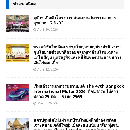
ข่าวยอดนิยม
จุฬาฯ เปิดตัวโครงการ ต้นแบบนวัตกรรมอาหาร
สุขภาพ “GIN-D”
April 30, 2026
พรรควิชั่นใหม่จัดประชุมใหญ่สามัญประจำปี 2569
ชูนโยบายช่วยชาติครอบคลุมทุกๆด้านโดยเฉพาะ
แก้ไขปัญหาเศรษฐกิจและหนี้สินของประชาชนการ
เงินไร้ดอกเบี้ย
April 12, 2026
เริ่มแล้วงานมหกรรมยานยนต์ The 47th Bangkok
International Motor 2026 ที่คนรักรถ ไม่ควร
พลาด 25 มีค. – 5 เมย.2569
March 26, 2026
นครปฐมส้มไม่แผ่ว แต่บ้านใหญ่ผนึกกำลัง สกัด!!
เจาะสนามเจดีย์ใหญ่: เมื่อคะแนนนิยม ‘ส้ม’ พุ่งชน