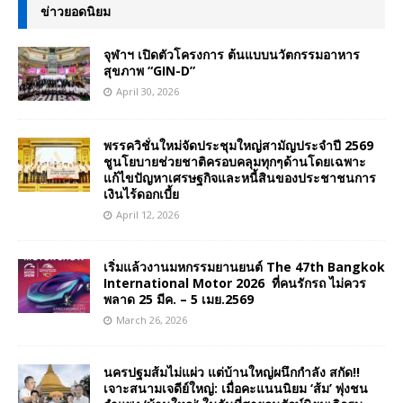
ข่าวยอดนิยม
จุฬาฯ เปิดตัวโครงการ ต้นแบบนวัตกรรมอาหาร
สุขภาพ “GIN-D”
April 30, 2026
พรรควิชั่นใหม่จัดประชุมใหญ่สามัญประจำปี 2569
ชูนโยบายช่วยชาติครอบคลุมทุกๆด้านโดยเฉพาะ
แก้ไขปัญหาเศรษฐกิจและหนี้สินของประชาชนการ
เงินไร้ดอกเบี้ย
April 12, 2026
เริ่มแล้วงานมหกรรมยานยนต์ The 47th Bangkok
International Motor 2026 ที่คนรักรถ ไม่ควร
พลาด 25 มีค. – 5 เมย.2569
March 26, 2026
นครปฐมส้มไม่แผ่ว แต่บ้านใหญ่ผนึกกำลัง สกัด!!
เจาะสนามเจดีย์ใหญ่: เมื่อคะแนนนิยม ‘ส้ม’ พุ่งชน