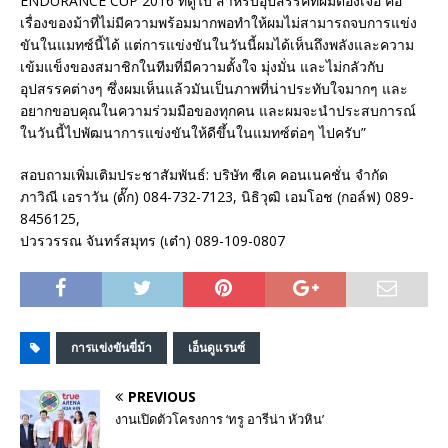
ENDURANCE CUP 2016 ที่ดูไบ สำหรับอุปสรรคที่ผมต้องเจอ คือ
เรื่องของม้าที่ไม่มีความพร้อมมากพอทำให้ผมไม่สามารถจบการแข่ง
ขันในแมทซ์นี้ได้ แต่การแข่งขันในวันนี้ผมได้เห็นถึงพลังและความ
เข้มแข็งของสมาชิกในทีมที่มีความตั้งใจ มุ่งมั่น และไม่กลัวกับ
อุปสรรคต่างๆ ซึ่งผมเห็นแล้วมันเป็นภาพที่น่าประทับใจมากๆ และ
อยากขอบคุณในความร่วมมือของทุกคน และผมจะนำประสบการณ์
ในวันนี้ไปพัฒนาการแข่งขันให้ดีขึ้นในแมทซ์ต่อๆ ไปครับ”
สอบถามเพิ่มเติมประชาสัมพันธ์: บริษัท ซีเค คอนเนคชั่น จำกัด
ภาวิณี เอราวัน (ดั๊ก) 084-732-7123, นิธิวุฒิ เอมโอช (กอล์ฟ) 089-
8456125,
ปวรวรรณ จันทร์สมุทร (เต๋า) 089-109-0807
การแข่งขันขี่ม้า
เอ็นดูแรนซ์
PREVIOUS
งานเปิดตัวโครงการ ‘ทรู อารีน่า หัวหิน’