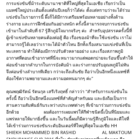
การแข่งขันขี่ม้าระดับนานาชาติที่ใหญ่ที่สุดในเอเชีย เรียกว่าเป็น
แมทซ์ใหญ่ประเดิมตั้งแต่ต้นปีเลยก็ว่าได้ค่ะ ตั้งแต่ทราบว่าจะได้ร่วม
แข่งขันในรายการนี้ ผึ้งก็ได้มีการเตรียมพร้อมหลายอย่างทั้งด้าน
ร่างกาย และการฝึกซ้อมกันอย่างหนัก ครั้งนี้สามารถจบการแข่งขัน
เข้ามาในลำดับที่ 67 รู้สึกภูมิใจมากจริงๆ ค่ะ สำหรับอุปสรรคครั้งนี้ที่
ผู้เข้าแข่งขันหลายคนต้องต่อสู้ คือ เรื่องของม้าที่จะใช้แข่งขัน เราไม่
สามารถรู้ได้เลยว่าเราจะได้ม้าตัวไหน อีกทั้งเรื่องสนามแข่งขันที่เป็น
ทะเลทราย ทำให้ต้องมีการปรับตัวหลายอย่าง และเรื่องสภาพภูมิ
อากาศที่ตอนเช้าอากาศที่นี่จะหนาวมากแต่พอตกบ่ายจะร้อนขึ้นทำให้
ค่อนข้างยากลำบากในการบังคับม้า และร่างกายปรับอุณหภูมิไม่ทัน
จึงค่อนข้างลำบากทีเดียว กว่าจะถึงเส้นชัย ถือว่าเป็นอีกหนึ่งแมทซ์ที่
ต้องใช้ความพยายามและความอดทนมากๆ ค่ะ”
คุณพฤฒิรัตน์ รัตนกุล เสรีเริงฤทธิ์ กล่าวว่า “สำหรับการแข่งขันใน
ครั้งนี้ ถือว่าเป็นอีกหนึ่งแมทซ์ที่สำคัญสำหรับผม และยังถือเป็นการ
สานความสัมพันธ์กันระหว่างประเทศต่างๆ ที่เข้ามาร่วมการแข่งขัน
อีกด้วย ผมต้องการเผยแพร่ให้กีฬาชนิดนี้เป็นที่นิยมและ
แพร่หลายให้มากยิ่งขึ้น และในวันนี้ผมก็มีความรู้สึกภูมิใจและดีใจที่
ได้เข้าร่วมการแข่งขันระดับอินเตอร์ที่ใหญ่ที่สุดในเอเชีย HH
SHIEKH MOHAMMED BIN RASHID AL MAKTOUM