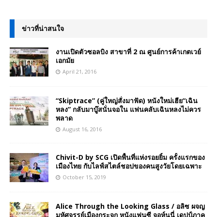
ข่าวที่น่าสนใจ
งานเปิดตัวซอลบิง สาขาที่ 2 ณ ศูนย์การค้าเกตเวย์
เอกมัย
April 21, 2016
“Skiptrace” (คู่ใหญ่สั่งมาฟัด) หนังใหม่เฮีย“เฉิน
หลง” กลับมาบู๊สนั่นจอใน แฟนคลับเฉินหลงไม่ควร
พลาด
August 16, 2016
Chivit-D by SCG เปิดพื้นที่แห่งรอยยิ้ม ครั้งแรกของ
เมืองไทย กับไลฟ์สไตล์ชอปของคนสูงวัยโดยเฉพาะ
October 15, 2019
Alice Through the Looking Glass / อลิซ ผจญ
มหัศจรรย์เมืองกระจก หนังแฟนซี จอห์นนี่ เดปป์ภาค