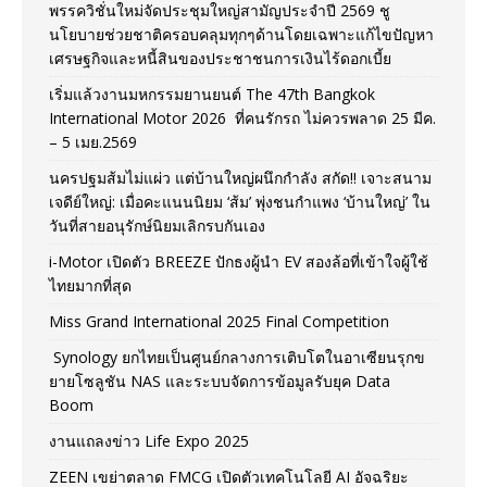
พรรควิชั่นใหม่จัดประชุมใหญ่สามัญประจำปี 2569 ชู
นโยบายช่วยชาติครอบคลุมทุกๆด้านโดยเฉพาะแก้ไขปัญหา
เศรษฐกิจและหนี้สินของประชาชนการเงินไร้ดอกเบี้ย
เริ่มแล้วงานมหกรรมยานยนต์ The 47th Bangkok
International Motor 2026 ที่คนรักรถ ไม่ควรพลาด 25 มีค.
– 5 เมย.2569
นครปฐมส้มไม่แผ่ว แต่บ้านใหญ่ผนึกกำลัง สกัด!! เจาะสนาม
เจดีย์ใหญ่: เมื่อคะแนนนิยม ‘ส้ม’ พุ่งชนกำแพง ‘บ้านใหญ่’ ใน
วันที่สายอนุรักษ์นิยมเลิกรบกันเอง
i-Motor เปิดตัว BREEZE ปักธงผู้นำ EV สองล้อที่เข้าใจผู้ใช้
ไทยมากที่สุด
Miss Grand International 2025 Final Competition
Synology ยกไทยเป็นศูนย์กลางการเติบโตในอาเซียนรุกข
ยายโซลูชัน NAS และระบบจัดการข้อมูลรับยุค Data
Boom
งานแถลงข่าว Life Expo 2025
ZEEN เขย่าตลาด FMCG เปิดตัวเทคโนโลยี AI อัจฉริยะ