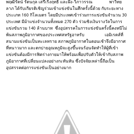
พฤฒิรัตน์ รัตนกุล เสรีเริงฤทธิ์ และผึ้ง-วิภาวรรณ พาวิทย
ลาภ ได้รับเกียรติเชิญร่วมเข้าแข่งขันในศึกครั้งนี้ด้วย กับระยะทาง
ประเภท 160 กิโลเมตร โดยมีประเทศเข้าร่วมการแข่งขันจำนวน 30
ประเทศ มีม้าแข่งจำนวนทั้งหมด 270 ตัว ร่วมชิงเงินรางวัลในการ
แข่งขันรวม 140 ล้านบาท ซึ่งอุปสรรคในการแข่งขันครั้งนี้คงหนีไม่
พ้นสภาพภูมิอากาศของประเทศสหรัฐอาหรับ เอมิเรตส์ที่
สนามแข่งขันเป็นทะเลทราย สภาพภูมิอากาศในตอนเช้าจึงมีอากาศ
ที่หนาวมาก และตกบ่ายอุณหภูมิจะสูงขึ้นจนร้อนจัดทำให้ผู้ที่เข้า
แข่งขันต้องมีการฟิตร่างกายมาให้พร้อมเพื่อปรับตัวให้เข้ากับสภาพ
ภูมิอากาศที่เปลี่ยนแปลงอย่างกะทันหัน ซึ่งปัจจัยเหล่านี้ถือเป็น
อุปสรรคต่อการแข่งขันเป็นอย่างมาก