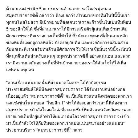
ด้าน ธเนศ พานิชชีวะ ประธานอำนวยการสโมสรฟุตบอล
สมุทรปราการซิตี้ กล่าวว่า ต้องบอกว่าเป้าหมายของทีมในปีนี้นั้นเรา
ทุกคนในสโมสรฯ มีเป้าหมายที่ชัดเจนว่าเราจะก้าวขึ้นไปเป็นทีมท็อป
5 ของลีกให้ได้ ซึ่งที่ผ่านมาเราได้มีการเสริมตัวผู้เล่นเพื่อเข้ามาเติม
ศักยภาพของทีมเราอย่างเต็มที่ทำให้ ซึ่งนักเตะทุกคนที่เป็นแกนหลัก
ของทีมตั้งแต่ฤดูกาลที่แล้ว ยังคงอยู่กับทีม และบวกกับการผสมผสาน
กับนักเตะที่เราเสริมทัพล้วนมีศักยภาพ จึงให้เราเชื่อมั่นว่าปีนี้จะเป็นปี
ที่สนุกตื่นเต้นสำหรับแฟนๆ สมุทรปราการซิตี้ อย่างแน่นอน และพวก
เรามีความมุ่งมั่นอย่างเต็มที่ทำเป้าหมายของเราให้สำเร็จให้ได้เพื่อ
แฟนบอลทุกคน
“ส่วนเรื่องแฟนบอลนั้นที่ผ่านมาสโมสรฯ ได้ทำกิจกรรม
ประชาสัมพันธ์ให้พี่น้องชาวสมุทรปราการ ได้รับทราบกันอย่างต่อ
เนื่องอยู่แล้ว “สมุทรปราการซิตี้” จะเป็นทีมตัวแทนจังหวัดของพวกเรา
ลงแข่งขันในฟุตบอล “ไทยลีก 1” ทำให้ต้องบอกว่าเวลานี้พี่น้องชาว
สมุทรปราการกำลังใจจดใจจ่อที่จะมาเชียร์ทีมตัวแทนจังหวัดของพวก
เราอย่างเต็มที่อยู่แล้วทำให้ผมเองมั่นใจว่าชาวสมุทรปราการ จะเข้า
มาเป็นกำลังใจให้กับทีมของพวกเราแบบแน่นสนามอย่างแน่นอน”
ประธานบริหาร “สมุทรปราการซิตี้” กล่าว