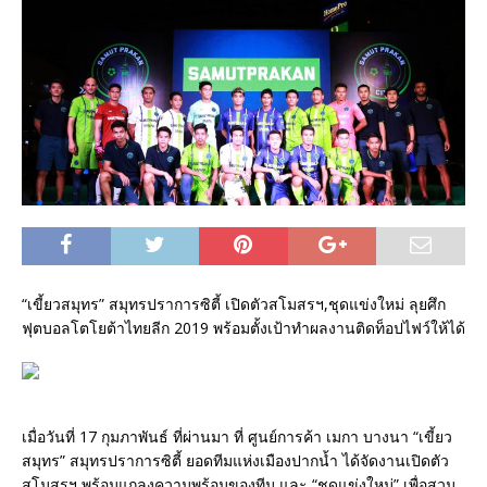
“เขี้ยวสมุทร” สมุทรปราการซิตี้ เปิดตัวสโมสรฯ,ชุดแข่งใหม่ ลุยศึก
ฟุตบอลโตโยต้าไทยลีก 2019 พร้อมตั้งเป้าทำผลงานติดท็อปไฟว์ให้ได้
เมื่อวันที่ 17 กุมภาพันธ์ ที่ผ่านมา ที่ ศูนย์การค้า เมกา บางนา “เขี้ยว
สมุทร” สมุทรปราการซิตี้ ยอดทีมแห่งเมืองปากน้ำ ได้จัดงานเปิดตัว
สโมสรฯ พร้อมแถลงความพร้อมของทีม และ “ชุดแข่งใหม่” เพื่อสวม