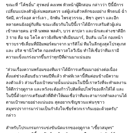
ขณะที่ “โค้ชอั๋น” สุรพงษ์ คงเทพ หัวหน้าผู้ฝึกสอน กล่าวว่า ปีนี้มีการ
เปลี่ยนแปลงตัวผู้เล่นพอสมควร แต่ผู้เล่นตัวหลักของอย่าง พีรดนย์ ฉ่ำ
รัศมี, คาร์ลอส คาร์เลา , จักพัน ไพรสุวรรณ , พิชา อุทรา และอีก
หลายคนยังอยู่กับทีม ขณะเดียวกันในปีนี้เราได้มีการเสริมตัวผู้เล่น
เข้าหลายคน อาทิ นพพล พลคำ, บวร ตาปลา และนักเตะต่างชาติอีก
3 ราย คือ จอ โคโค ดาวยิงทีมชาติเมียนมาร์, อิบสัน เมโล่ กองหน้า
ชาวบราซิเลี่ยนที่มีอิมพอร์ตมาจาก มาริติโม่ ทีมในลีกสูงสุดโปรตุเกส
และ อริส ซานิโฟวิค กองหลังชาวสโลวีเนีย ทำให้เชื่อว่าทีมเรามี
ความแข็งแกร่งมากขึ้นกว่าทุกปีที่ผ่านมาแน่นอน
“ส่วนเรื่องความพร้อมของทีมเราได้มีการเตรียมมาอย่างต่อเนื่อง
ตั้งแต่ช่วงเดือนธันวาคมปีที่แล้ว ทำฝห้เวลานี้ทีมค่อนข้างมีความ
ลงตัวแล้ว ส่วนเรื่องเป้าหมายนั้นแน่นอนในปีนี้เราหวังที่จะทำผลงาน
ให้ดีกว่าฤดูกาล และหวังจะต้องก้าวไปติดท็อปไฟว์ของลีกให้ได้ และ
ในปีนี้ด้วยการเตรียมตัวที่ดีทำให้ผมเชื่อว่าทีมจะสามารถทำผลงานได้
ตามเป้าหมายอย่างแน่นอน สุดอยากเชิญชวนแฟนๆชาว
สมุทรปราการมาร่วมเป็นกำลังใจเชียร์พวกเรากันเยอะด้วยครับ”
กล่าว
สำหรับโปรแกรมการแข่งขันนัดแรกของฤดูกาล “เขี้ยวสมุทร”