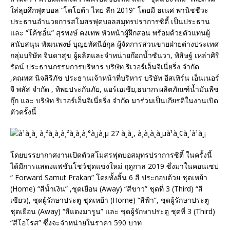
ใส่ลุยศึกฟุตบอล “โตโยต้า ไทย ลีก 2019” โดยมี ธเนศ พานิชชีวะ
ประธานอำนวยการสโมสรฟุตบอลสมุทรปราการซิตี้ เป็นประธาน
และ “โค้ชอั๋น” สุรพงษ์ คงเทพ หัวหน้าผู้ฝึกสอน พร้อมด้วยตัวแทนผู้
สนับสนุน พัฒนพงษ์ บุญยทัศนีย์กุล ผู้จัดการส่วนขายฝ่ายต่างประเทศ
กลุ่มบริษัท จินดาสุข ผู้ผลิตและจำหน่ายก๊อกน้ำซันวา, พิสิษฐ์ เหล่าศิริ
รัตน์ ประธานกรรมการบริหาร บริษัท ริเวอร์เอ็นจิเนี่ยริ่ง จำกัด
,คณพศ นิจสิริภัช ประธานเจ้าหน้าที่บริหาร บริษัท อีสเทิร์น เอ็นเนอร์
จี พลัส จำกัด , ทิพยประกันภัย, แอร์เอเชีย,ธนากรผลิตภัณฑ์น้ำมันพืช
กุ๊ก และ บริษัท ริเวอร์เอ็นจิเนี่ยริ่ง จำกัด มาร่วมเป็นเกียรติในงานเปิด
ตัวครั้งนี้
โดยบรรยากาศงานเปิดตัวสโมสรฟุตบอสมุทรปราการซิตี้ ในครั้งนี้
ได้มีการแสดงแฟชั่นโชว์ชุดแข่งใหม่ ฤดูกาล 2019 ซึ่งมาในคอนเซป
“ Forward Samut Prakan” โดยทั้งสิ้น 6 สี ประกอบด้วย ชุดเหย้า
(Home) “สีน้ำเงิน” ,ชุดเยือน (Away) “สีขาว” ชุดที่ 3 (Third) “สี
เขียว), ชุดผู้รักษาประตู ชุดเหย้า (Home) “สีฟ้า”, ชุดผู้รักษาประตู
ชุดเยือน (Away) “สีแดงมารูน” และ ชุดผู้รักษาประตู ชุดที่ 3 (Third)
“สีโอโรส” ซึ่งจะจำหน่ายในราคา 590 บาท