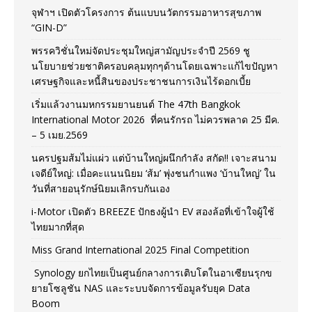
จุฬาฯ เปิดตัวโครงการ ต้นแบบนวัตกรรมอาหารสุขภาพ
“GIN-D”
พรรควิชั่นใหม่จัดประชุมใหญ่สามัญประจำปี 2569 ชู
นโยบายช่วยชาติครอบคลุมทุกๆด้านโดยเฉพาะแก้ไขปัญหา
เศรษฐกิจและหนี้สินของประชาชนการเงินไร้ดอกเบี้ย
เริ่มแล้วงานมหกรรมยานยนต์ The 47th Bangkok
International Motor 2026 ที่คนรักรถ ไม่ควรพลาด 25 มีค.
– 5 เมย.2569
นครปฐมส้มไม่แผ่ว แต่บ้านใหญ่ผนึกกำลัง สกัด!! เจาะสนาม
เจดีย์ใหญ่: เมื่อคะแนนนิยม ‘ส้ม’ พุ่งชนกำแพง ‘บ้านใหญ่’ ใน
วันที่สายอนุรักษ์นิยมเลิกรบกันเอง
i-Motor เปิดตัว BREEZE ปักธงผู้นำ EV สองล้อที่เข้าใจผู้ใช้
ไทยมากที่สุด
Miss Grand International 2025 Final Competition
Synology ยกไทยเป็นศูนย์กลางการเติบโตในอาเซียนรุกข
ยายโซลูชัน NAS และระบบจัดการข้อมูลรับยุค Data
Boom