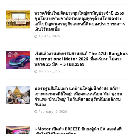
พรรควิชั่นใหม่จัดประชุมใหญ่สามัญประจำปี 2569
ชูนโยบายช่วยชาติครอบคลุมทุกๆด้านโดยเฉพาะ
แก้ไขปัญหาเศรษฐกิจและหนี้สินของประชาชนการ
เงินไร้ดอกเบี้ย
April 12, 2026
เริ่มแล้วงานมหกรรมยานยนต์ The 47th Bangkok
International Motor 2026 ที่คนรักรถ ไม่ควร
พลาด 25 มีค. – 5 เมย.2569
March 26, 2026
นครปฐมส้มไม่แผ่ว แต่บ้านใหญ่ผนึกกำลัง สกัด!!
เจาะสนามเจดีย์ใหญ่: เมื่อคะแนนนิยม ‘ส้ม’ พุ่งชน
กำแพง ‘บ้านใหญ่’ ในวันที่สายอนุรักษ์นิยมเลิกรบ
กันเอง
February 10, 2026
i-Motor เปิดตัว BREEZE ปักธงผู้นำ EV สองล้อที่