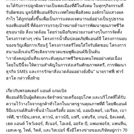
จะได้รับการปลูกฝังความเป็นพลเมืองที่ดีในสังคม ในทุกๆกิจกรรมที่
รับผิดชอบ มูลนิธิพีแอนด์จีประเทศไทยเพื่อสังคม องค์กรไม่แสวงผล
กำไร ได้ถูกก่อตั้งขึ้นเพื่อเป็นการแสดงเจตนารมย์อย่างเป็นรูปธรรม
ของพีแอนด์จี ที่ต้องการบรรลุเป้าหมายด้านการพัฒนาคุณภาพชีวิต
สุขอนามัย สิ่งแวดล้อม โดยร่วมมือกับหน่วยงานต่างๆในการจัดตั้ง
โครงการต่างๆ เช่น โครงการน้ำดื่มปลอดภัยพีแอนด์จี โครงการมอบ
ของขวัญเพื่อการเรียนรู้ โครงการสตรีไทยใส่ใจรับผิดชอบ โครงการ
สนามเด็กเล่นรีไซเคิลจากขวดแชมพูพีแอนด์จีเป็นต้น
“เรายังคงมุ่งมั่นที่จะยกระดับคุณภาพชีวิตของคนไทยอย่างต่อเนื่อง
โดยในปีนี้จะให้ความสำคัญในการส่งเสริมศักยภาพสตรี, การพัฒนา
ธุรกิจ SMEs และการรักษาสิ่งแวดล้อมอย่างยั่งยืน” นายราฟฟี่ ฟาร์
ฮาโด กล่าวทิ้งท้าย
เกี่ยวกับพรอคเตอร์ แอนด์ แกมเบิล
พีแอนด์จีเป็นผู้ผลิตและจัดจำหน่ายเครื่องอุปโภค และบริโภคที่ได้รับ
ความไว้วางใจจากลูกค้าทั่วโลกในมาตรฐานคุณภาพที่ดี โดยพีแอนด์
จีมีแบรนด์สินค้าชั้นนำในเครือทั้ง ออลเวย์, แอมบิเพอร์, เอเรียล, เบา
วท์ตี, ชาร์มิน,เครส, ดาวน์, ดาวน์นี, แฟรี, แฟบรีส, เกนน์, ยิลเลตต์,
เฮด แอนด์ โชว์เดอร์, ลีเนอร์, โอเลย์, ออรัล-บี, แพมเพอร์ส, แพนทีน,
เอสเค-ทู, ไทด์, วิคส์, และวิสเปอร์ ซึ่งมีโครงข่ายของบริษัทอยู่กว่า 70