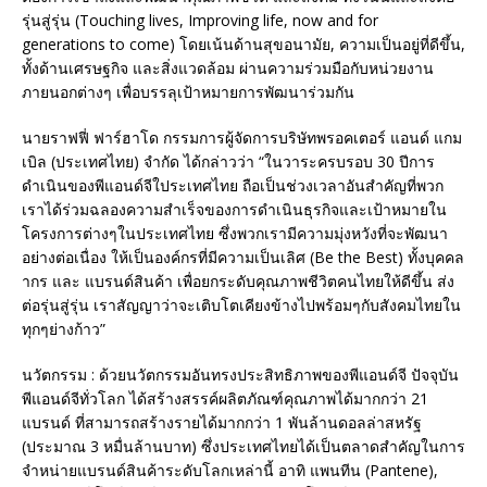
รุ่นสู่รุ่น (Touching lives, Improving life, now and for
generations to come) โดยเน้นด้านสุขอนามัย, ความเป็นอยู่ที่ดีขึ้น,
ทั้งด้านเศรษฐกิจ และสิ่งแวดล้อม ผ่านความร่วมมือกับหน่วยงาน
ภายนอกต่างๆ เพื่อบรรลุเป้าหมายการพัฒนาร่วมกัน
นายราฟฟี่ ฟาร์ฮาโด กรรมการผู้จัดการบริษัทพรอคเตอร์ แอนด์ แกม
เบิล (ประเทศไทย) จำกัด ได้กล่าวว่า “ในวาระครบรอบ 30 ปีการ
ดำเนินของพีแอนด์จีใประเทศไทย ถือเป็นช่วงเวลาอันสำคัญที่พวก
เราได้ร่วมฉลองความสำเร็จของการดำเนินธุรกิจและเป้าหมายใน
โครงการต่างๆในประเทศไทย ซึ่งพวกเรามีความมุ่งหวังที่จะพัฒนา
อย่างต่อเนื่อง ให้เป็นองค์กรที่มีความเป็นเลิศ (Be the Best) ทั้งบุคคล
ากร และ แบรนด์สินค้า เพื่อยกระดับคุณภาพชีวิตคนไทยให้ดีขึ้น ส่ง
ต่อรุ่นสู่รุ่น เราสัญญาว่าจะเติบโตเคียงข้างไปพร้อมๆกับสังคมไทยใน
ทุกๆย่างก้าว”
นวัตกรรม : ด้วยนวัตกรรมอันทรงประสิทธิภาพของพีแอนด์จี ปัจจุบัน
พีแอนด์จีทั่วโลก ได้สร้างสรรค์ผลิตภัณฑ์คุณภาพได้มากกว่า 21
แบรนด์ ที่สามารถสร้างรายได้มากกว่า 1 พันล้านดอลล่าสหรัฐ
(ประมาณ 3 หมื่นล้านบาท) ซึ่งประเทศไทยได้เป็นตลาดสำคัญในการ
จำหน่ายแบรนด์สินค้าระดับโลกเหล่านี้ อาทิ แพนทีน (Pantene),