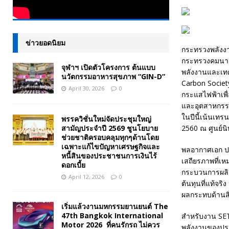
ข่าวยอดนิยม
กระทรวงพลังงา
กระทรวงคมนาค
จุฬาฯ เปิดตัวโครงการ ต้นแบบ
พลังงานและเทคโ
นวัตกรรมอาหารสุขภาพ “GIN-D”
Carbon Societ
April 30, 2026
0
กระแสไฟฟ้าเพื่
และอุตสาหกรรม
ในปีนี้เน้นเท
พรรควิชั่นใหม่จัดประชุมใหญ่
สามัญประจำปี 2569 ชูนโยบาย
2560 ณ ศูนย์
ช่วยชาติครอบคลุมทุกๆด้านโดย
เฉพาะแก้ไขปัญหาเศรษฐกิจและ
พลอากาศเอก ประ
หนี้สินของประชาชนการเงินไร้
เสถียรภาพที่เ
ดอกเบี้ย
กระบวนการผลิต
April 12, 2026
0
ต้นทุนที่แท้จ
ผลกระทบด้านสิ่
เริ่มแล้วงานมหกรรมยานยนต์ The
47th Bangkok International
สำหรับงาน SET
Motor 2026 ที่คนรักรถ ไม่ควร
พลังงานของประ