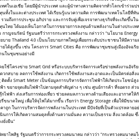
เทศในเอเชีย โดยมีผู้นำประเทศ และผู้นำทางความคิดจากทั่วโลกเข้าร่วมปร
ทุนทั้งในและต่างประเทศ ได้เรียนรู้แนวความคิด การพัฒนาเทคโนโลยีที่ทั
รวมถึงการประชุม อภิปราย และการจับคู่เพื่อเจรจาทางธุรกิจที่จะเกิดขึ้นในงา
ทุนไทย ได้มองเห็นโอกาสในการขยายการลงทุนด้านพลังงานในต่างประเทศอ
 กาญจนรัตน์ รัฐมนตรีว่าการกระทรวงพลังงาน กล่าวว่า “นโยบาย Energy 4.
โยบาย Thailand 4.0 เป็นนโยบายภาพใหญ่เพื่อยกระดับประชาชนให้มีควา
ายได้สูงขึ้น เช่น โครงการ Smart Cities คือ การพัฒนาชุมชนสู่เมืองอัจฉริ
งานในชุมชนอย่างมี
ยใช้โครงข่าย Smart Grid หรือระบบบริหารจัดการเครือข่ายพลังงานอัจริยะ ท
ดวกสบาย ลดการใช้พลังงาน เกิดการใช้พลังงานสะอาดและเป็นมิตรต่อสิ่งแ
 ติดตั้ง Smart Meter เป็นข้อมูลการบริหารจัดการไฟฟ้าให้เกิดประโยชน์สูง
ฟ้า ขยายจุดเติมไฟฟ้าไปตามจุดสำคัญต่าง ๆ เช่น ศูนย์การค้า ที่จอดรถ ส
ตุ๊กไฟฟ้า ส่งเสริมการท่องเที่ยว ช่วยลดมลภาวะทางด้านเสียงและอากาศให้กั
ี่ขนาดใหญ่ เพื่อให้จุไฟได้มากขึ้น เรียกว่า Energy Storage เพื่อให้มีขนาดเ
าถูก ในการบริหารจัดการพลังงานในประเทศ มีปัจจัยที่เป็นตัวแปรหลายอย
นินการให้เกิดความสมดุลทั้งด้านความมั่นคง ความเป็นธรรม สิ่งแวดล้อม ซึ่
ยั่งยืน”
ิทยาไพสิฐ รัฐมนตรีว่าการกระทรวงคมนาคม กล่าวว่า “กระทรวงคมนาคมได