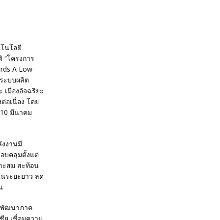
คโนโลยี
ิ “โครงการ
wards A Low-
ีระบบผลิต
 เมืองอัจฉริยะ
่อเนื่อง โดย
-10 มีนาคม
ังงานมี
บคลุมตั้งแต่
มาะสม สะท้อน
ศในระยะยาว ลด
น
ารพัฒนาภาค
ีย เชื่อมความ