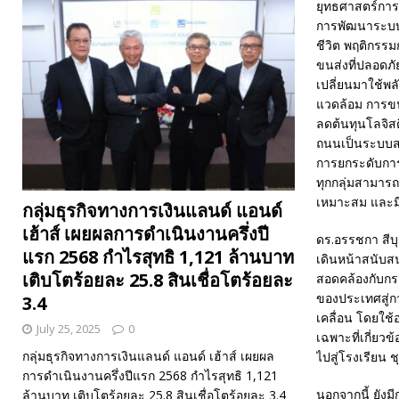
ยุทธศาสตร์การ
การพัฒนาระบบค
ชีวิต พฤติกรร
ขนส่งที่ปลอดภั
เปลี่ยนมาใช้พล
แวดล้อม การขนส
ลดต้นทุนโลจิส
ถนนเป็นระบบสน
การยกระดับการขน
ทุกกลุ่มสามาร
เหมาะสม และม
กลุ่มธุรกิจทางการเงินแลนด์ แอนด์
เฮ้าส์ เผยผลการดำเนินงานครึ่งปี
ดร.อรรชกา สีบ
แรก 2568 กำไรสุทธิ 1,121 ล้านบาท
เดินหน้าสนับส
เติบโตร้อยละ 25.8 สินเชื่อโตร้อยละ
สอดคล้องกับกร
ของประเทศสู่ก
3.4
เคลื่อน โดยใช
July 25, 2025
0
เฉพาะที่เกี่ย
กลุ่มธุรกิจทางการเงินแลนด์ แอนด์ เฮ้าส์ เผยผล
ไปสู่โรงเรียน 
การดำเนินงานครึ่งปีแรก 2568 กำไรสุทธิ 1,121
นอกจากนี้ ยัง
ล้านบาท เติบโตร้อยละ 25.8 สินเชื่อโตร้อยละ 3.4