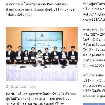
ที่เป็นผู้นำใน
นายวรวุฒน์ โตเจริญธนาผล President และ
นโยบายพลังงาน
หัวหน้ากลุ่มงานการเงินและบัญชี บริษัท แอล เอช
Reliott” “Hybr
ไฟแนนซ์เชียล
[...]
www.SETA.Asi
งานประชุมวิชา
หรือ “SETA 2017
ไฟฟ้า นักวิชาก
ทั่วไป ทั้งในแ
โซนไฮบริดและเ
และกรุงเทพมหา
อาทิ ประเทศแคนา
มีนาคม 2560 เ
สอบถามรายละเอี
บริษัท แกท อิน
คุณวุฒยา หนุน
July 25, 2025
0
บริษัท ไอเดีย เว
HANN เครือรพ. มุกดาหารอินเตอร์ฯ ใจถึง เปิดจอง
คุณศุภมาศ พูลส
หุ้นไอพีโอ ราคาดี 0.70 บาท 160 ล้านหุ้น 29 –
31 ก.ค. นี้ ชูจุดเด่น รพ.แห่งลุ่มแม่น้ำโขงที่