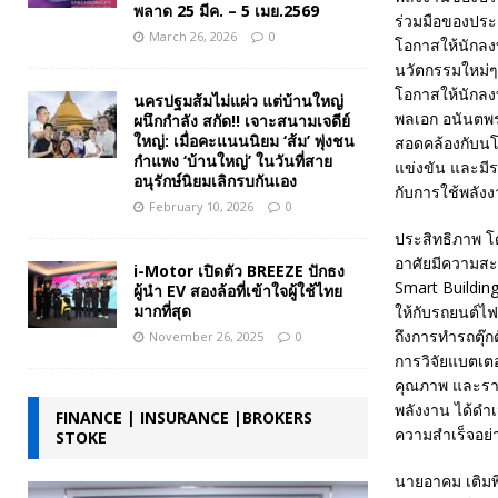
พลาด 25 มีค. – 5 เมย.2569
ร่วมมือของประ
March 26, 2026
0
โอกาสให้นักลง
นวัตกรรมใหม่ๆ 
โอกาสให้นักลง
นครปฐมส้มไม่แผ่ว แต่บ้านใหญ่
พลเอก อนันตพร
ผนึกกำลัง สกัด!! เจาะสนามเจดีย์
ใหญ่: เมื่อคะแนนนิยม ‘ส้ม’ พุ่งชน
สอดคล้องกับน
กำแพง ‘บ้านใหญ่’ ในวันที่สาย
แข่งขัน และมีร
อนุรักษ์นิยมเลิกรบกันเอง
กับการใช้พลัง
February 10, 2026
0
ประสิทธิภาพ โด
อาศัยมีความสะ
i-Motor เปิดตัว BREEZE ปักธง
Smart Building
ผู้นำ EV สองล้อที่เข้าใจผู้ใช้ไทย
มากที่สุด
ให้กับรถยนต์ไฟ
ถึงการทำรถตุ๊ก
November 26, 2025
0
การวิจัยแบตเตอร
คุณภาพ และราค
พลังงาน ได้ดำเ
FINANCE | INSURANCE |BROKERS
ความสำเร็จอย่าง
STOKE
นายอาคม เติมพ