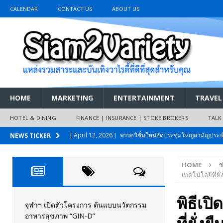
CALENDAR
CONTACT US
ABOUT US
HOME
MARKETING
ENTERTAINMENT
TRAVEL
HOTEL & DINING
FINANCE | INSURANCE | STOKE BROKERS
TALK
[ April 12, 2026 ]
พรรควิชั่นใหม่จัดประชุมใหญ่สามัญปร
NEWS TICKER
และหนี้สินของประชาชนการเงินไร้ดอกเบี้ย
PR NEWS
HOME
ข
[ March 26, 2026 ]
เริ่มแล้วงานมหกรรมยานยนต์ The 47th
เทคโนโลยีที่ยั่
เมย.2569
AUTO NEWS
พิธีเ
[ February 10, 2026 ]
นครปฐมส้มไม่แผ่ว แต่บ้านใหญ่ผนึกกำ
จุฬาฯ เปิดตัวโครงการ ต้นแบบนวัตกรรม
อาหารสุขภาพ “GIN-D”
วันที่สายอนุรักษ์นิยมเลิกรบกันเอง
PR NEWS