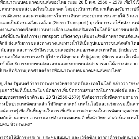
พัฒนาระบบคมนาคมขนส่งของไทย ระยะ 20 ปี พ.ศ. 2560 – 2579 เพื่อใช้เ
มนาคมขนส่งของไทยในอนาคต โดยมุ่งเน้นการพัฒนาเพื่อรองรับการเปลี่
มการเดินทาง และความต้องการในการเดินทางของประชาชน ภายใต้ 3 แนวค
ยและเป็นมิตรต่อสิ่งแวดล้อม (Green Transport) มุ่งเน้นการลดใช้พลังงาน
ังงานสะอาดหรือพลังงานทางเลือก และส่งเสริมเทคโนโลยีด้านการขนส่งที่เป็
่งที่มีประสิทธิภาพ (Transport Efficiency) เพิ่มประสิทธิภาพการขนส่งแล
ติกส์ ส่งเสริมการขนส่งทางรางและทางน้ำให้เป็นรูปแบบการขนส่งหลัก โด
ับสนุน และการเข้าถึงระบบขนส่งอย่างเสมอภาคและเท่าเทียม (Inclusive 
ส่งให้สามารถรองรับผู้ใช้งานได้ทุกกลุ่ม ทั้งผู้สูงอายุ ผู้พิการ และเด็ก เพ
ถเข้าถึงบริการระบบขนส่งมวลชนและระบบขนส่งสาธารณะได้อย่างสะดวก มี
ีประสิทธิภาพยุทธศาสตร์การพัฒนาระบบคมนาคมขนส่งของไทย”
ุญเรือง รัฐมนตรีว่าการกระทรวงวิทยาศาสตร์และเทคโนโลยี กล่าวว่า “กระ
นุนการวิจัยที่เป็นประโยชน์ต่อการเพิ่มขีดความสามารถในการแข่งขัน และใ
อบยุทธศาสตร์ชาติระยะ 20 ปี (2560-2579) ซึ่งต้องการเพิ่มขีดความสามาร
ารเป็นประเทศพัฒนาแล้ว ใช้วิทยาศาสตร์ เทคโนโลยีและนวัตกรรมเป็นส่ว
้องค์ความรู้เพื่อเป็นพื้นฐานในการเพิ่มขีดความสามารถในการพัฒนาอุตสาห
วข้องกับด้านเกษตร อาหารและพลังงานทดแทน อีกทั้งนำวิทยาศาสตร์และเทค
ชุมชน ทั่วประเทศ”
มีการจัดให้มีการบรรยาย ประชุมสัมมนา และเวิร์คช็อปจากองค์กรระดับนานา