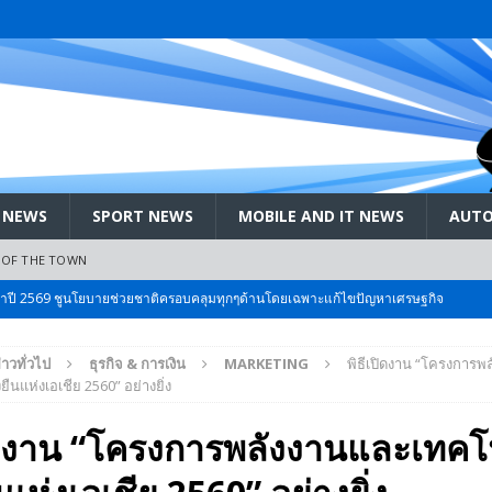
 NEWS
SPORT NEWS
MOBILE AND IT NEWS
AUTO
 OF THE TOWN
ะจำปี 2569 ชูนโยบายช่วยชาติครอบคลุมทุกๆด้านโดยเฉพาะแก้ไขปัญหาเศรษฐกิจ
่าวทั่วไป
ธุรกิจ & การเงิน
MARKETING
พิธีเปิดงาน “โครงการพ
 Bangkok International Motor 2026 ที่คนรักรถ ไม่ควรพลาด 25 มีค. – 5
งยืนแห่งเอเชีย 2560” อย่างยิ่ง
ปิดงาน “โครงการพลังงานและเทคโ
ลัง สกัด!! เจาะสนามเจดีย์ใหญ่: เมื่อคะแนนนิยม ‘ส้ม’ พุ่งชนกำแพง ‘บ้านใหญ่’ ใน