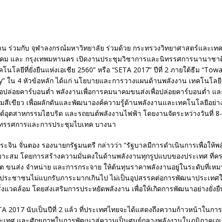
น ร่วมกับ จุฬาลงกรณ์มหาวิทยาลัย ร่วมด้วย กระทรวงวิทยาศาสตร์และเท
ม และ กรุงเทพมหานคร เปิดงานประชุมวิชาการและนิทรรศการนานาชาต
นโลยีที่ยั่งยืนแห่งเอเชีย 2560” หรือ “SETA 2017” ปีที่ 2 ภายใต้ธีม “To
y” ใน 4 หัวข้อหลัก ได้แก่ นโยบายและการวางแผนด้านพลังงาน เทคโนโลย
อปล่อยคาร์บอนต่ำ พลังงานเพื่อการคมนาคมขนส่งเพื่อปล่อยคาร์บอนต่ำ และ
สีเขียว เพื่อผลักดันและพัฒนาองค์ความรู้ด้านพลังงานและเทคโนโลยีอย่างต
รนด์อุตสาหกรรมไฮบริด และรถยนต์พลังงานไฟฟ้า โดยงานจัดระหว่างวันที่ 8
นิทรรศการและการประชุมไบเทค บางนา
จิน จั่นตอง รองนายกรัฐมนตรี กล่าวว่า “รัฐบาลมีการดำเนินการเพื่อให้พล
หมาะสม โดยการสร้างความมั่นคงในด้านพลังงานทุกรูปแบบของประเทศ ที่ครอ
 ขนส่ง จำหน่าย และการกระจาย ให้ต้นทุนราคาพลังงานอยู่ในระดับที่เห
ริง ประชาชนไม่แบกรับภาระมากเกินไป ไม่เป็นอุปสรรคต่อการพัฒนาประเท
งแวดล้อม โดยส่งเสริมการประหยัดพลังงาน เพื่อให้เกิดการพัฒนาอย่างยั่งยื
A 2017 นับเป็นปีที่ 2 แล้ว ที่ประเทศไทยจะได้แสดงถึงความก้าวหน้าในก
เทศ และศักยภาพในการพัฒนาสู่ความเป็นศูนย์กลางพลังงานในภูมิภาคเอเช