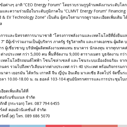
หัวข้อต่างๆ อาทิ “CEO Energy Forum” โดยรวบรวมกูรูด้านพลังงานระดับโล
และความร่วมมือในระดับภูมิภาคใน “CLMVT Energy Forum“ Financing 
id & EV Technology Zone” เป็นต้น ผู้สนใจสามารถดูรายละเอียดเพิ่มเติม ได
a
การและนิทรรศการนานาชาติ “โครงการพลังงานและเทคโนโลยีที่ยั่งยืนแห่
” มีผู้เข้าร่วมงานเป็นผู้บริหาร ภาครัฐ รัฐวิสาหกิจ และภาคเอกชน ผู้ผลิต บริ
าร ผู้เชี่ยวชาญ บริษัทผู้ผลิตพลังงานทดแทน ธนาคาร นักลงทุน จากทุกภาค
ละต่างประเทศ กว่า 5,000 คน พื้นที่จัดงาน 9,000 ตารางเมตร บูธจัดงาน กว่า
ทคโนโลยีรถยนต์ไฟฟ้า โซนโซล่าเซลส์ และโซนระบบเมืองอัจฉริยะ จากเ
นคร รวมไปถึงพาวิเลียนจากต่างประเทศ กว่า 40 ประเทศ พร้อมกิจกรรมการจั
ดา เยอรมัน ไต้หวัน เกาหลี จีน ญี่ปุ่น อินเดีย มาเลเซีย สิงคโปร์ จัดขึ้นระ
วลา 10.00-18.00 น. ณ ฮอลล์ 103-104 ศูนย์นิทรรศการและการประชุมไบ
ยดเพิ่มเติมได้ที่
เตอร์เนชั่นแนล จำกัด
ภักดี (กระรอก) โทร. 087 794 6455
ิร์คส์ คอมมิวนิเคชั่นส์ จำกัด
วัสดิ์ (ศุ) โทร. 089 686 5070