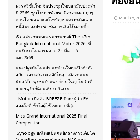
ที่ยั่ง
พรรควิชั่นใหม่จัดประชุมใหญ่สามัญประจำ
[ November 26, 2025 ]
i-Motor เปิดตัว BREEZE ปักธงผู้นำ
ปี 2569 ชูนโยบายช่วยชาติครอบคลุมทุกๆ
March 8, 2
ด้านโดยเฉพาะแก้ไขปัญหาเศรษฐกิจและ
[ April 30, 2026 ]
จุฬาฯ เปิดตัวโครงการ ต้นแบบนวัตกรร
หนี้สินของประชาชนการเงินไร้ดอกเบี้ย
เริ่มแล้วงานมหกรรมยานยนต์ The 47th
Bangkok International Motor 2026 ที่
คนรักรถ ไม่ควรพลาด 25 มีค. – 5
เมย.2569
นครปฐมส้มไม่แผ่ว แต่บ้านใหญ่ผนึกกำลัง
สกัด!! เจาะสนามเจดีย์ใหญ่: เมื่อคะแนน
นิยม ‘ส้ม’ พุ่งชนกำแพง ‘บ้านใหญ่’ ในวันที่
สายอนุรักษ์นิยมเลิกรบกันเอง
i-Motor เปิดตัว BREEZE ปักธงผู้นำ EV
สองล้อที่เข้าใจผู้ใช้ไทยมากที่สุด
Miss Grand International 2025 Final
Competition
Synology ยกไทยเป็นศูนย์กลางการเติบโต
ในอาเซียนรุกขยายโซลูชัน NAS และ