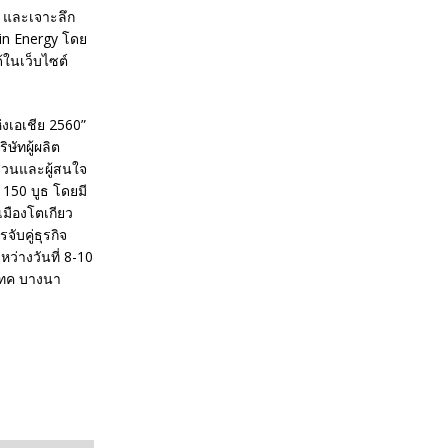
ก และเจาะลึก
in Energy โดย
้ในเว็บไซต์
งเอเชีย 2560”
ษัทผู้ผลิต
ส่วนและผู้สนใจ
 150 บูธ โดยมี
มืองโตเกียว
บคู่ธุรกิจ
หว่างวันที่ 8-10
เทค บางนา