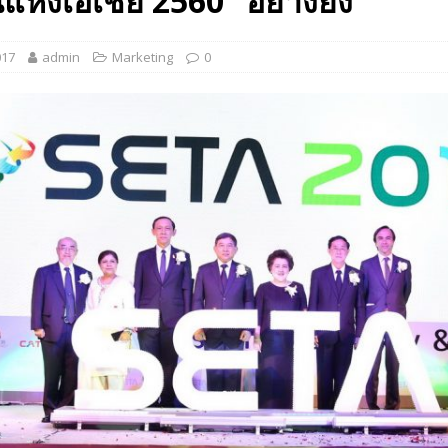
ยืนแห่งเอเชีย 2560” อย่างยิ่ง
 EV สองล้อที่เข้าใจผู้ใช้ไทยมากที่สุด
AUTO NEWS
017
admin
Marketing
0
มอาหารสุขภาพ “GIN-D”
EVENT SOCIAL LIFE