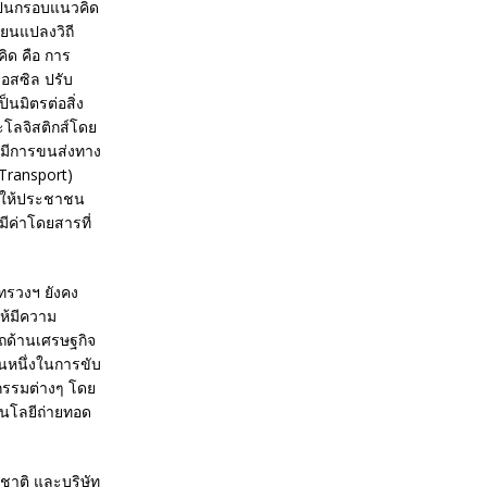
ป็นกรอบแนวคิด
ยนแปลงวิถี
ิด คือ การ
ฟอสซิล ปรับ
นมิตรต่อสิ่ง
ะโลจิสติกส์โดย
ยมีการขนส่งทาง
Transport)
ื่อให้ประชาชน
ค่าโดยสารที่
ทรวงฯ ยังคง
ห้มีความ
ถด้านเศรษฐกิจ
นหนึ่งในการขับ
กรรมต่างๆ โดย
โนโลยีถ่ายทอด
ชาติ และบริษัท