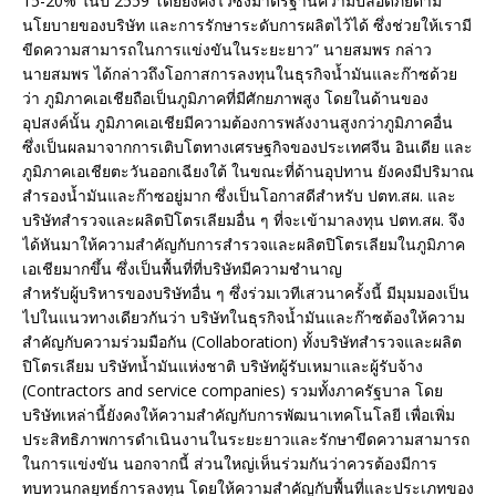
15-20% ในปี 2559 โดยยังคงไว้ซึ่งมาตรฐานความปลอดภัยตาม
นโยบายของบริษัท และการรักษาระดับการผลิตไว้ได้ ซึ่งช่วยให้เรามี
ขีดความสามารถในการแข่งขันในระยะยาว” นายสมพร กล่าว
นายสมพร ได้กล่าวถึงโอกาสการลงทุนในธุรกิจน้ำมันและก๊าซด้วย
ว่า ภูมิภาคเอเชียถือเป็นภูมิภาคที่มีศักยภาพสูง โดยในด้านของ
อุปสงค์นั้น ภูมิภาคเอเชียมีความต้องการพลังงานสูงกว่าภูมิภาคอื่น
ซึ่งเป็นผลมาจากการเติบโตทางเศรษฐกิจของประเทศจีน อินเดีย และ
ภูมิภาคเอเชียตะวันออกเฉียงใต้ ในขณะที่ด้านอุปทาน ยังคงมีปริมาณ
สำรองน้ำมันและก๊าซอยู่มาก ซึ่งเป็นโอกาสดีสำหรับ ปตท.สผ. และ
บริษัทสำรวจและผลิตปิโตรเลียมอื่น ๆ ที่จะเข้ามาลงทุน ปตท.สผ. จึง
ได้หันมาให้ความสำคัญกับการสำรวจและผลิตปิโตรเลียมในภูมิภาค
เอเชียมากขึ้น ซึ่งเป็นพื้นที่ที่บริษัทมีความชำนาญ
สำหรับผู้บริหารของบริษัทอื่น ๆ ซึ่งร่วมเวทีเสวนาครั้งนี้ มีมุมมองเป็น
ไปในแนวทางเดียวกันว่า บริษัทในธุรกิจน้ำมันและก๊าซต้องให้ความ
สำคัญกับความร่วมมือกัน (Collaboration) ทั้งบริษัทสำรวจและผลิต
ปิโตรเลียม บริษัทน้ำมันแห่งชาติ บริษัทผู้รับเหมาและผู้รับจ้าง
(Contractors and service companies) รวมทั้งภาครัฐบาล โดย
บริษัทเหล่านี้ยังคงให้ความสำคัญกับการพัฒนาเทคโนโลยี เพื่อเพิ่ม
ประสิทธิภาพการดำเนินงานในระยะยาวและรักษาขีดความสามารถ
ในการแข่งขัน นอกจากนี้ ส่วนใหญ่เห็นร่วมกันว่าควรต้องมีการ
ทบทวนกลยุทธ์การลงทุน โดยให้ความสำคัญกับพื้นที่และประเภทของ