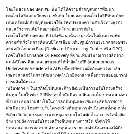
โดยในส่วนของ ปตท.สผ. นั้น ได้ให้ความสำคัญกับการพัฒนา
เทคโนโลยีและนวัตกรรมเช่นกัน โดยมองว่าเทคโนโลยีที่ทันสมัยจะ
เป็นเครื่องมือสำคัญที่จะช่วยให้บริษัทประสบความสำเร็จทางธุรกิจ
และสร้างการเติบโตอย่างยั่งยืนในระยะยาวต่อไป
เทคโนโลยีที่ ปตท.สผ. ที่กำลังพัฒนานั้นจะมุ่งเน้นในด้านการเพิ่ม
ความสำเร็จในการค้นพบปิโตรเลียม เช่น ศูนย์การประมวลผลเฉพาะ
งานคลื่นไหวสะเทือน (Dedicated Processing Center หรือ DPC)
เทคโนโลยี Enhance Oil Recovery ที่ช่วยเพิ่มปริมาณการผลิตจาก
แหล่งปิโตรเลียม และยานยนต์ใต้น้ำอัตโนมัติ (Autonomous
Underwater Vehicle หรือ AUV) ซึ่งบริษัทร่วมมือกับมหาวิทยาลัย
เกษตรศาสตร์ในการพัฒนาเทคโนโลยีดังกล่าวเพื่อตรวจสอบอุปกรณ์
การผลิตใต้ทะเล
“บริษัทต่าง ๆ ในธุรกิจน้ำมันและก๊าซยังมุ่งเน้นการปรับโครงสร้าง
ต้นทุน โดยในช่วง 2 ปีที่ราคาน้ำมันมีความผันผวนนั้น ปตท.สผ. ค่อน
ข้างประสบความสำเร็จในการลดต้นทุนและเพิ่มประสิทธิภาพการ
ดำเนินงาน โดยการปรับโครงสร้างต้นทุนการดำเนินงานทั้งหมด ทั้ง
ที่เกี่ยวกับวิศวกรรมการเจาะหลุม ระบบโลจิสติกส์ และการจัดซื้อจัด
จ้าง รวมถึง การปรับโครงสร้างต้นทุนทางการเงิน ซึ่งทำให้
ปตท.สผ.สามารถลดรายจ่ายลงทุนและรายจ่ายดำเนินงานลงได้ถึง