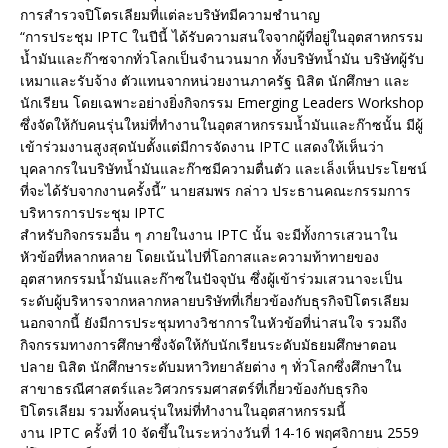
การสำรวจปิโตรเลียมที่แต่ละบริษัทมีความชำนาญ
“การประชุม IPTC ในปีนี้ ได้รับความสนใจจากผู้ที่อยู่ในอุตสาหกรรม
น้ำมันและก๊าซจากทั่วโลกเป็นจำนวนมาก ทั้งบริษัทน้ำมัน บริษัทผู้รับ
เหมาและรับจ้าง ตัวแทนจากหน่วยงานภาครัฐ นิสิต นักศึกษา และ
นักเรียน โดยเฉพาะอย่างยิ่งกิจกรรม Emerging Leaders Workshop
ซึ่งจัดให้กับคนรุ่นใหม่ที่ทำงานในอุตสาหกรรมน้ำมันและก๊าซนั้น มีผู้
เข้าร่วมงานสูงสุดนับตั้งแต่มีการจัดงาน IPTC แสดงให้เห็นว่า
บุคลากรในบริษัทน้ำมันและก๊าซมีความตื่นตัว และเล็งเห็นประโยชน์
ที่จะได้รับจากงานครั้งนี้” นายสมพร กล่าว ประธานคณะกรรมการ
บริหารการประชุม IPTC
สำหรับกิจกรรมอื่น ๆ ภายในงาน IPTC นั้น จะมีทั้งการเสวนาใน
หัวข้อที่หลากหลาย โดยเน้นไปที่โอกาสและความท้าทายของ
อุตสาหกรรมน้ำมันและก๊าซในปัจจุบัน ซึ่งผู้เข้าร่วมเสวนาจะเป็น
ระดับผู้บริหารจากหลากหลายบริษัทที่เกี่ยวข้องกับธุรกิจปิโตรเลียม
นอกจากนี้ ยังมีการประชุมทางวิชาการในหัวข้อที่น่าสนใจ รวมถึง
กิจกรรมทางการศึกษาซึ่งจัดให้กับนักเรียนระดับมัธยมศึกษาตอน
ปลาย นิสิต นักศึกษาระดับมหาวิทยาลัยต่าง ๆ ทั่วโลกซึ่งศึกษาใน
สาขาธรณีศาสตร์และวิศวกรรมศาสตร์ที่เกี่ยวข้องกับธุรกิจ
ปิโตรเลียม รวมทั้งคนรุ่นใหม่ที่ทำงานในอุตสาหกรรมนี้
งาน IPTC ครั้งที่ 10 จัดขึ้นในระหว่างวันที่ 14-16 พฤศจิกายน 2559