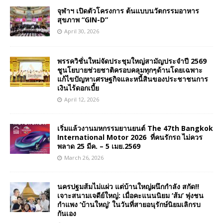
จุฬาฯ เปิดตัวโครงการ ต้นแบบนวัตกรรมอาหาร
สุขภาพ “GIN-D”
April 30, 2026
พรรควิชั่นใหม่จัดประชุมใหญ่สามัญประจำปี 2569
ชูนโยบายช่วยชาติครอบคลุมทุกๆด้านโดยเฉพาะ
แก้ไขปัญหาเศรษฐกิจและหนี้สินของประชาชนการ
เงินไร้ดอกเบี้ย
April 12, 2026
เริ่มแล้วงานมหกรรมยานยนต์ The 47th Bangkok
International Motor 2026 ที่คนรักรถ ไม่ควร
พลาด 25 มีค. – 5 เมย.2569
March 26, 2026
นครปฐมส้มไม่แผ่ว แต่บ้านใหญ่ผนึกกำลัง สกัด!!
เจาะสนามเจดีย์ใหญ่: เมื่อคะแนนนิยม ‘ส้ม’ พุ่งชน
กำแพง ‘บ้านใหญ่’ ในวันที่สายอนุรักษ์นิยมเลิกรบ
กันเอง