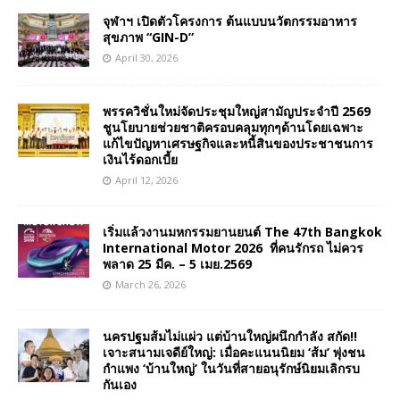
จุฬาฯ เปิดตัวโครงการ ต้นแบบนวัตกรรมอาหาร
สุขภาพ “GIN-D”
April 30, 2026
พรรควิชั่นใหม่จัดประชุมใหญ่สามัญประจำปี 2569
ชูนโยบายช่วยชาติครอบคลุมทุกๆด้านโดยเฉพาะ
แก้ไขปัญหาเศรษฐกิจและหนี้สินของประชาชนการ
เงินไร้ดอกเบี้ย
April 12, 2026
เริ่มแล้วงานมหกรรมยานยนต์ The 47th Bangkok
International Motor 2026 ที่คนรักรถ ไม่ควร
พลาด 25 มีค. – 5 เมย.2569
March 26, 2026
นครปฐมส้มไม่แผ่ว แต่บ้านใหญ่ผนึกกำลัง สกัด!!
เจาะสนามเจดีย์ใหญ่: เมื่อคะแนนนิยม ‘ส้ม’ พุ่งชน
กำแพง ‘บ้านใหญ่’ ในวันที่สายอนุรักษ์นิยมเลิกรบ
กันเอง