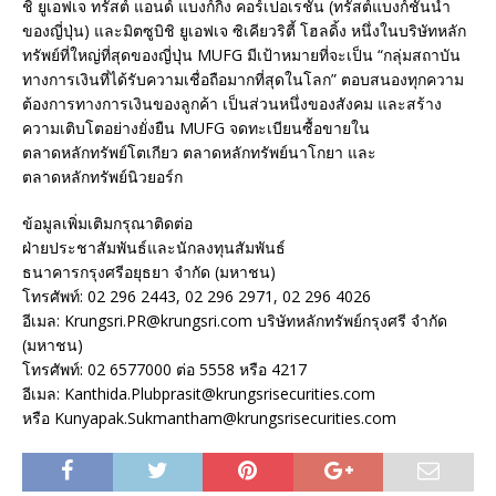
ชิ ยูเอฟเจ ทรัสต์ แอนด์ แบงก์กิ้ง คอร์เปอเรชั่น (ทรัสต์แบงก์ชั้นนำ
ของญี่ปุ่น) และมิตซูบิชิ ยูเอฟเจ ซิเคียวริตี้ โฮลดิ้ง หนึ่งในบริษัทหลัก
ทรัพย์ที่ใหญ่ที่สุดของญี่ปุ่น MUFG มีเป้าหมายที่จะเป็น “กลุ่มสถาบัน
ทางการเงินที่ได้รับความเชื่อถือมากที่สุดในโลก” ตอบสนองทุกความ
ต้องการทางการเงินของลูกค้า เป็นส่วนหนึ่งของสังคม และสร้าง
ความเติบโตอย่างยั่งยืน MUFG จดทะเบียนซื้อขายใน
ตลาดหลักทรัพย์โตเกียว ตลาดหลักทรัพย์นาโกยา และ
ตลาดหลักทรัพย์นิวยอร์ก
ข้อมูลเพิ่มเติมกรุณาติดต่อ
ฝ่ายประชาสัมพันธ์และนักลงทุนสัมพันธ์
ธนาคารกรุงศรีอยุธยา จำกัด (มหาชน)
โทรศัพท์: 02 296 2443, 02 296 2971, 02 296 4026
อีเมล: Krungsri.PR@krungsri.com บริษัทหลักทรัพย์กรุงศรี จำกัด
(มหาชน)
โทรศัพท์: 02 6577000 ต่อ 5558 หรือ 4217
อีเมล: Kanthida.Plubprasit@krungsrisecurities.com
หรือ Kunyapak.Sukmantham@krungsrisecurities.com