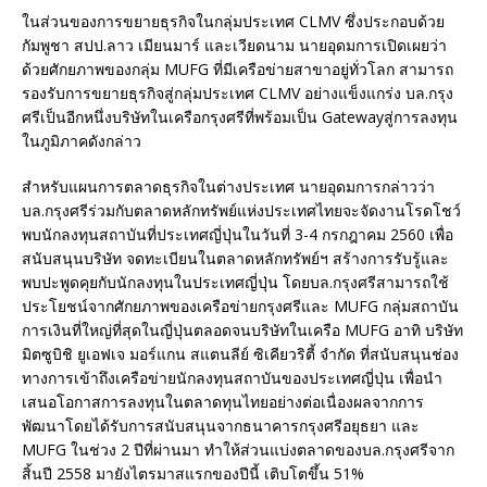
ในส่วนของการขยายธุรกิจในกลุ่มประเทศ CLMV ซึ่งประกอบด้วย
กัมพูชา สปป.ลาว เมียนมาร์ และเวียดนาม นายอุดมการเปิดเผยว่า
ด้วยศักยภาพของกลุ่ม MUFG ที่มีเครือข่ายสาขาอยู่ทั่วโลก สามารถ
รองรับการขยายธุรกิจสู่กลุ่มประเทศ CLMV อย่างแข็งแกร่ง บล.กรุง
ศรีเป็นอีกหนึ่งบริษัทในเครือกรุงศรีที่พร้อมเป็น Gatewayสู่การลงทุน
ในภูมิภาคดังกล่าว
สำหรับแผนการตลาดธุรกิจในต่างประเทศ นายอุดมการกล่าวว่า
บล.กรุงศรีร่วมกับตลาดหลักทรัพย์แห่งประเทศไทยจะจัดงานโรดโชว์
พบนักลงทุนสถาบันที่ประเทศญี่ปุ่นในวันที่ 3-4 กรกฎาคม 2560 เพื่อ
สนับสนุนบริษัท จดทะเบียนในตลาดหลักทรัพย์ฯ สร้างการรับรู้และ
พบปะพูดคุยกับนักลงทุนในประเทศญี่ปุ่น โดยบล.กรุงศรีสามารถใช้
ประโยชน์จากศักยภาพของเครือข่ายกรุงศรีและ MUFG กลุ่มสถาบัน
การเงินที่ใหญ่ที่สุดในญี่ปุ่นตลอดจนบริษัทในเครือ MUFG อาทิ บริษัท
มิตซูบิชิ ยูเอฟเจ มอร์แกน สแตนลีย์ ซิเคียวริตี้ จำกัด ที่สนับสนุนช่อง
ทางการเข้าถึงเครือข่ายนักลงทุนสถาบันของประเทศญี่ปุ่น เพื่อนำ
เสนอโอกาสการลงทุนในตลาดทุนไทยอย่างต่อเนื่องผลจากการ
พัฒนาโดยได้รับการสนับสนุนจากธนาคารกรุงศรีอยุธยา และ
MUFG ในช่วง 2 ปีที่ผ่านมา ทำให้ส่วนแบ่งตลาดของบล.กรุงศรีจาก
สิ้นปี 2558 มายังไตรมาสแรกของปีนี้ เติบโตขึ้น 51%