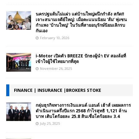
นครปฐมส้มไม่แผ่ว แต่บ้านใหญ่ผนึกกำลัง สกัด!!
เจาะสนามเจดีย์ใหญ่: เมื่อคะแนนนิยม ‘ส้ม’ พุ่งชน
กำแพง ‘บ้านใหญ่’ ในวันที่สายอนุรักษ์นิยมเลิกรบ
กันเอง
February 10, 2026
i-Motor เปิดตัว BREEZE ปักธงผู้นำ EV สองล้อที่
เข้าใจผู้ใช้ไทยมากที่สุด
November 26, 2025
FINANCE | INSURANCE |BROKERS STOKE
กลุ่มธุรกิจทางการเงินแลนด์ แอนด์ เฮ้าส์ เผยผลการ
ดำเนินงานครึ่งปีแรก 2568 กำไรสุทธิ 1,121 ล้าน
บาท เติบโตร้อยละ 25.8 สินเชื่อโตร้อยละ 3.4
July 25, 2025