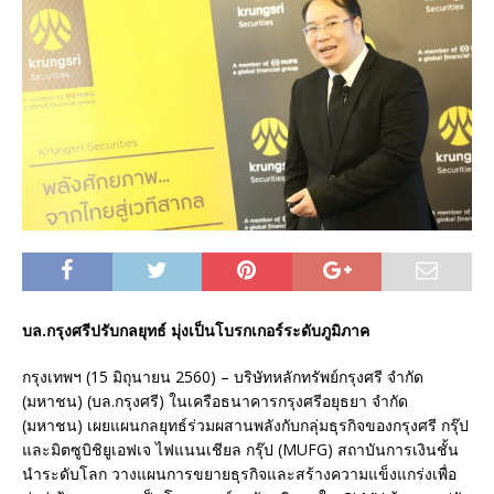
บล.กรุงศรีปรับกลยุทธ์ มุ่งเป็นโบรกเกอร์ระดับภูมิภาค
กรุงเทพฯ (15 มิถุนายน 2560) – บริษัทหลักทรัพย์กรุงศรี จำกัด
(มหาชน) (บล.กรุงศรี) ในเครือธนาคารกรุงศรีอยุธยา จำกัด
(มหาชน) เผยแผนกลยุทธ์ร่วมผสานพลังกับกลุ่มธุรกิจของกรุงศรี กรุ๊ป
และมิตซูบิชิยูเอฟเจ ไฟแนนเชียล กรุ๊ป (MUFG) สถาบันการเงินชั้น
นำระดับโลก วางแผนการขยายธุรกิจและสร้างความแข็งแกร่งเพื่อ