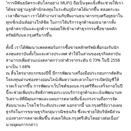
“การมีพันธมิตรระดับโลกอย่าง MUFG ถือเป็นจุดแข็งที่จะช่วยให้เรา
ได้ขยายฐานลูกค้านักลงทุนในระดับภูมิภาคได้มากขึ้น ตลอดระยะ
เวลาที่ผ่านมา เราได้ทำงานร่วมกับทีมงานธนาคารกรุงศรีอยุธยาใน
ทุกเซ็กเม้นท์อย่างใกล้ชิด ในการให้บริการลูกค้าของธนาคารทั้ง
ลูกค้าสถาบันและลูกค้ารายย่อยให้เข้ามาทำธุรกรรมซื้อขายหลัก
ทรัพย์กับบล.กรุงศรีมากขึ้น
ทั้งนี้ เราได้พัฒนาแพลตฟอร์มการซื้อขายหลักทรัพย์เพื่อรองรับนัก
ลงทุนสถาบันทั้งในและต่างประเทศ ทำให้ในส่วนของธุรกิจสถาบัน
สามารถเพิ่มส่วนแบ่งตลาดกว่าเท่าตัวจากระดับ 0.73% ในปี 2558
มาเป็น 1.68%
ณ สิ้นไตรมาสแรกของปีนี้ มีการพัฒนาเครื่องมือประกอบการตัดสิน
ใจลงทุนผ่านช่องทางออนไลน์เพิ่มความสะดวกในการเปิดบัญชีให้
รวดเร็วมากขึ้น การพัฒนาเว็บไซต์ของบล.กรุงศรีที่จะเสร็จภายในปี
นี้จะช่วยเพิ่มประสิทธิภาพของระบบบริการลูกค้าและเน้นพัฒนาบท
วิเคราะห์ที่มีคุณภาพและแผนการตลาดที่แข็งแกร่งรวมถึงการจัด
สัมมนาและโรดโชว์ระดับประเทศ นอกจากนี้ บล.กรุงศรียังวางแผน
ธุรกิจในการขยายธุรกิจกลุ่มวาณิชธนกิจ ซึ่งจะช่วยให้บริษัทมีส่วน
แบ่งทางการตลาดเพิ่มขึ้น ส่งผลให้บล.กรุงศรีเติบโตอย่างต่อเนื่อง”
นายอุดมการกล่าว