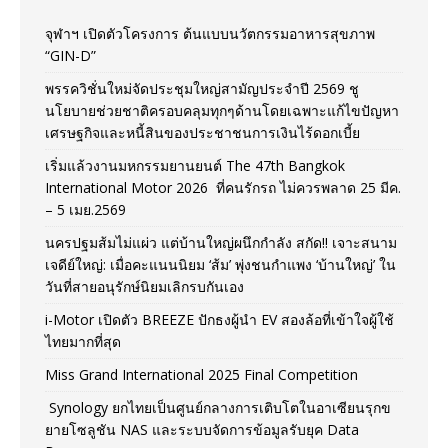
จุฬาฯ เปิดตัวโครงการ ต้นแบบนวัตกรรมอาหารสุขภาพ
“GIN-D”
พรรควิชั่นใหม่จัดประชุมใหญ่สามัญประจำปี 2569 ชู
นโยบายช่วยชาติครอบคลุมทุกๆด้านโดยเฉพาะแก้ไขปัญหา
เศรษฐกิจและหนี้สินของประชาชนการเงินไร้ดอกเบี้ย
เริ่มแล้วงานมหกรรมยานยนต์ The 47th Bangkok
International Motor 2026 ที่คนรักรถ ไม่ควรพลาด 25 มีค.
– 5 เมย.2569
นครปฐมส้มไม่แผ่ว แต่บ้านใหญ่ผนึกกำลัง สกัด!! เจาะสนาม
เจดีย์ใหญ่: เมื่อคะแนนนิยม ‘ส้ม’ พุ่งชนกำแพง ‘บ้านใหญ่’ ใน
วันที่สายอนุรักษ์นิยมเลิกรบกันเอง
i-Motor เปิดตัว BREEZE ปักธงผู้นำ EV สองล้อที่เข้าใจผู้ใช้
ไทยมากที่สุด
Miss Grand International 2025 Final Competition
Synology ยกไทยเป็นศูนย์กลางการเติบโตในอาเซียนรุกข
ยายโซลูชัน NAS และระบบจัดการข้อมูลรับยุค Data