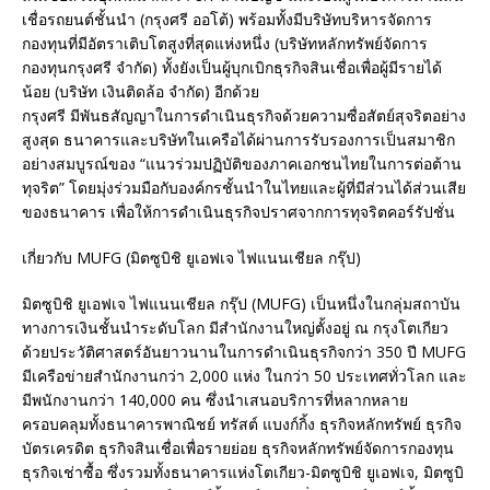
เชื่อรถยนต์ชั้นนำ (กรุงศรี ออโต้) พร้อมทั้งมีบริษัทบริหารจัดการ
กองทุนที่มีอัตราเติบโตสูงที่สุดแห่งหนึ่ง (บริษัทหลักทรัพย์จัดการ
กองทุนกรุงศรี จำกัด) ทั้งยังเป็นผู้บุกเบิกธุรกิจสินเชื่อเพื่อผู้มีรายได้
น้อย (บริษัท เงินติดล้อ จำกัด) อีกด้วย
กรุงศรี มีพันธสัญญาในการดำเนินธุรกิจด้วยความซื่อสัตย์สุจริตอย่าง
สูงสุด ธนาคารและบริษัทในเครือได้ผ่านการรับรองการเป็นสมาชิก
อย่างสมบูรณ์ของ “แนวร่วมปฏิบัติของภาคเอกชนไทยในการต่อต้าน
ทุจริต” โดยมุ่งร่วมมือกับองค์กรชั้นนำในไทยและผู้ที่มีส่วนได้ส่วนเสีย
ของธนาคาร เพื่อให้การดำเนินธุรกิจปราศจากการทุจริตคอร์รัปชั่น
เกี่ยวกับ MUFG (มิตซูบิชิ ยูเอฟเจ ไฟแนนเชียล กรุ๊ป)
มิตซูบิชิ ยูเอฟเจ ไฟแนนเชียล กรุ๊ป (MUFG) เป็นหนึ่งในกลุ่มสถาบัน
ทางการเงินชั้นนำระดับโลก มีสำนักงานใหญ่ตั้งอยู่ ณ กรุงโตเกียว
ด้วยประวัติศาสตร์อันยาวนานในการดำเนินธุรกิจกว่า 350 ปี MUFG
มีเครือข่ายสำนักงานกว่า 2,000 แห่ง ในกว่า 50 ประเทศทั่วโลก และ
มีพนักงานกว่า 140,000 คน ซึ่งนำเสนอบริการที่หลากหลาย
ครอบคลุมทั้งธนาคารพาณิชย์ ทรัสต์ แบงก์กิ้ง ธุรกิจหลักทรัพย์ ธุรกิจ
บัตรเครดิต ธุรกิจสินเชื่อเพื่อรายย่อย ธุรกิจหลักทรัพย์จัดการกองทุน
ธุรกิจเช่าซื้อ ซึ่งรวมทั้งธนาคารแห่งโตเกียว-มิตซูบิชิ ยูเอฟเจ, มิตซูบิ