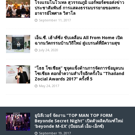
โรงแรมโนโวเทล สุวรรณภูมิ แอร์พอร์ตขอส่งข่าว
ประชาสัมพันธ์ การแสดงธรรมบรรยายของพระ
อาจารย์ไพศาล วิสาโล
September 11, 2017
เอ็น.ซี. เฮ้าส์ซิ่ง ขับเคลื่อน All From Home เปิด
ฉากนวัตกรรมบ้านวิถีใหม่ สู่แบรนด์ที่มีความสุข
July 24, 2020
“โธธ โซเชียล” ชูจุดแข็งด้านการจัดการข้อมูลบน
โซเชียล ตอกย้ำความสำเร็จอีกครั้งใน “Thailand
Zocial Awards 2017” ครั้งที่ 5
May 24, 2017
ยูนิลีเวอร์ จัดงาน “TOP MAN TOP FORM
Beyonde Secret Night” เปิดตัวผลิตภัณฑ์ใหม่
‘beyonde M-EX’ (บียอนด์ เอ็ม-เอ็กซ์)
September 19, 2017