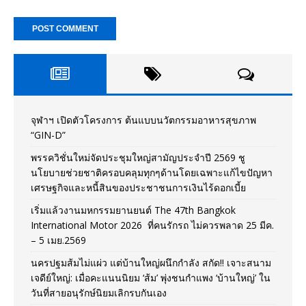
จุฬาฯ เปิดตัวโครงการ ต้นแบบนวัตกรรมอาหารสุขภาพ
“GIN-D”
พรรควิชั่นใหม่จัดประชุมใหญ่สามัญประจำปี 2569 ชู
นโยบายช่วยชาติครอบคลุมทุกๆด้านโดยเฉพาะแก้ไขปัญหา
เศรษฐกิจและหนี้สินของประชาชนการเงินไร้ดอกเบี้ย
เริ่มแล้วงานมหกรรมยานยนต์ The 47th Bangkok
International Motor 2026 ที่คนรักรถ ไม่ควรพลาด 25 มีค.
– 5 เมย.2569
นครปฐมส้มไม่แผ่ว แต่บ้านใหญ่ผนึกกำลัง สกัด!! เจาะสนาม
เจดีย์ใหญ่: เมื่อคะแนนนิยม ‘ส้ม’ พุ่งชนกำแพง ‘บ้านใหญ่’ ใน
วันที่สายอนุรักษ์นิยมเลิกรบกันเอง