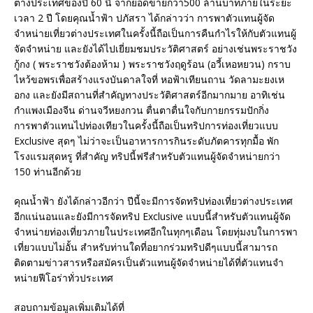
ต่างประเทศของปี 60 นี้ จากยอดขายกว่า500 ล้านบาทภายในระยะ
เวลา 2 ปี โดยคุณน้ำฟ้า ปภัสรา ได้กล่าวว่า การพาตัวแทนผู้จัด
จำหน่ายเที่ยวต่างประเทศในครั้งนี้ถือเป็นการคืนกำไรให้กับตัวแทนผู้
จัดจำหน่าย และยังได้ไปเยี่ยมชมประวัติศาสตร์ อย่างเช่นพระราชวัง
กู้กง ( พระราชวังต้องห้าม ) พระราชวังฤดูร้อน (อวี้เหอหยวน) กราบ
ไหว้ขอพรเพื่อสร้างแรงบันดาลใจที่ หอฟ้าเทียนถาน วัดลามะยงเห
อกง และยังมีสถานที่สำคัญทางประวัติศาสตร์อีกมากมาย อาทิเช่น
กำแพงเมืองจีน ด่านจวีหยงกวน ตื่นตาตื่นใจกับกายกรรมปักกิ่ง
การพาตัวแทนไปท่องเทียวในครั้งนี้ถือเป็นทริปการท่องเที่ยวแบบ
Exclusive สุดๆ ไม่ว่าจะเป็นอาหารการกินระดับภัตคารทุกมื้อ พัก
โรงแรมสุดหรู ที่สำคัญ ทริปนี้ฟรีสำหรับตัวแทนผู้จัดจำหน่ายกว่า
150 ท่านอีกด้วย
คุณน้ำฟ้า ยังได้กล่าวอีกว่า ปีนี้จะมีการจัดทริปท่องเที่ยวต่างประเทศ
อีกแน่นอนและยังมีการจัดทริป Exclusive แบบนี้สำหรับตัวแทนผู้จัด
จำหน่ายท่องเที่ยวภายในประเทศอีกในทุกๆเดือน โดยทุ่มงบในการพา
เที่ยวแบบไม่อั้น สำหรับท่านใดที่อยากร่วมทริปดีๆแบบนี้สามารถ
ติดตามข่าวสารหรือสมัครเป็นตัวแทนผู้จัดจำหน่ายได้ที่ตัวแทนจำ
หน่ายฟีโอร่าทั่วประเทศ
สอบถามข้อมูลเพิ่มเติมได้ที่