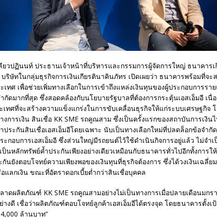
กลียวปฏินนท์ ประธานเจ้าหน้าที่บริหารและกรรมการผู้จัดการใหญ่ ธนาคารเก
บริษัทในกลุ่มธุรกิจการเงินเกียรตินาคินภัทร เปิดเผยว่า ธนาคารพร้อมที่จะส
ะเทศ เพื่อช่วยเพิ่มทางเลือกในการเข้าถึงแหล่งเงินทุนของผู้ประกอบการรายเล็
้อจำกัดมากที่สุด ซึ่งสอดคล้องกับนโยบายรัฐบาลที่ต้องการกระตุ้นเอสเอ็มอี เนื่
ทศที่จะสร้างความแข็งแกร่งในการขับเคลื่อนธุรกิจให้แก่ระบบเศรษฐกิจ โด
งการเงิน สินเชื่อ KK SME รถคูณสาม ซึ่งเป็นครั้งแรกของสถาบันการเงินไท
ค้ำประกันสินเชื่อเอสเอ็มอีโดยเฉพาะ นับเป็นทางเลือกใหม่ที่ปลดล็อกข้อจำก
ระกอบการเอสเอ็มอี ซึ่งส่วนใหญ่มีรถยนต์ไว้ใช้ดำเนินกิจการอยู่แล้ว ไม่จำเป
เป็นหลักทรัพย์ค้ำประกันเพียงอย่างเดียวเหมือนกับธนาคารทั่วไปอีกทั้งการให้ส
กันยังตอบโจทย์ความเพียงพอของเงินทุนที่ธุรกิจต้องการ ซึ่งได้วงเงินเฉลี่ยม
่อแลกเงิน ขณะที่อัตราดอกเบี้ยต่ำกว่าสินเชื่อบุคคล
ลาดผลิตภัณฑ์ KK SME รถคูณสามอย่างไม่เป็นทางการเมื่อปลายเดือนมกราค
่างดี เชื่อว่าผลิตภัณฑ์ตอบโจทย์ลูกค้าเอสเอ็มอีได้ตรงจุด โดยธนาคารตั้งเป้
่ 4,000 ล้านบาท”