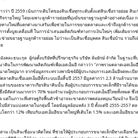
าวว่า ปี 2559 เน้นการเติบโตของสินเชื่อทุกระดับตั้งแต่สินเชื่อรายย่อย สินเช
รกิจรายใหญ่ โดยเฉพาะลูกค้ารายย่อยที่มุ่งมั่นขยายฐานลูกค้าอย่างต่อเนื่อง ก
่องทางใหม่ที่แตกต่างมาเสริมเพื่อช่วยในการขยายตลาดและเข้าถึงลูกค้ารายย่อย
ตั้งบูธเคลื่อนที่ ในการนำเสนอผลิตภัณฑ์ทางการเงินใหม่ๆ เพิ่มเติมจากช
ะช่วยขยายฐานลูกค้ารายย่อย ไม่ว่าจะเป็นสินเชื่อบุคคล สินเชื่อบ้าน รวมถึง
วย
งคละธนะกุล ผู้ก่อตั้งบริษัทที่ปรึกษาธุรกิจ บริษัท ล้มยักษ์ จำกัด ในฐานะที
นาคินในการพัฒนาผลิตภัณฑ์เพื่อเอสเอ็มอี กล่าวว่า “ภาพรวมตลาดเอสเอ็มอ
าดใหญ่มาก จากข้อมูลกระทรวงพาณิชย์มีผู้ประกอบการเอสเอ็มอีจดทะเบีย
ลาดสินเชื่อเอสเอ็มอีทั้งระบบเมื่อสิ้นปี 2557 มีมูลค่ากว่า 2.3 ล้านล้านบาท
นในส่วนของธนาคารเกียรตินาคินนั้น คือผู้ประกอบการขนาดเล็กที่มีรายได้ข
ึ่งมีสัดส่วนมากกว่า 70% ของจำนวนผู้ประกอบการเอสเอ็มอีไทยทั้งหมด ซึ่ง
จ แต่ในภาวะที่เศรษฐกิจฟื้นตัวช้าอาจจะขาดสภาพคล่องหมุนเวียนบ้าง จึงเป็น
มีส่วนแบ่งตลาดในกลุ่มนี้ โดยข้อมูลย้อนหลัง 3 ปี ตั้งแต่ปี 2555-2557 ตลา
บโตกว่า 12% เทียบกับเอสเอ็มอีขนาดใหญ่ที่เติบโต 1.5% และเอสเอ็มอีขนาด
ม เป็นสินเชื่อแนวคิดใหม่ ที่ช่วยให้ผู้ประกอบการขนาดเล็กมีทางเลือกเรื่