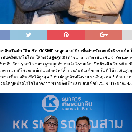
าคินเปิดตัว “สินเชื่อ KK SME รถคูณสาม”สินเชื่อสำหรับเอสเอ็มอีรายเล็ก 
ะกันครั้งแรกในไทย ให้วงเงินสูงสุด 3 เท่า
ธนาคารเกียรตินาคิน จำกัด (มหา
ยรตินาคินภัทร รุกหนัก ขยายฐานลูกค้าเอสเอ็มอีรายเล็ก เปิดตัวผลิตภัณฑ์สินเ
คารแรกที่ใช้รถยนต์เป็นหลักทรัพย์ค้ำประกันสินเชื่อเอสเอ็มอี ให้วงเงินสูงส
มารถยื่นขอสินเชื่อได้สูงสุด 3 คันต่อลูกค้าหนึ่งราย วงเงินสูงสุด 5 ล้านบา
ส่วนใหญ่ที่มีรถไว้ใช้ในกิจการ พร้อมตั้งเป้าปล่อยสินเชื่อปี 2559 ประมาณ 4