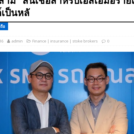
าม” สินเชื่อสำหรับเอสเอ็มอีรายเ
 EV สองล้อที่เข้าใจผู้ใช้ไทยมากที่สุด
AUTO NEWS
เป็นหลั
มอาหารสุขภาพ “GIN-D”
EVENT SOCIAL LIFE
ถือ
16
admin
Finance | insurance | stoke brokers
0