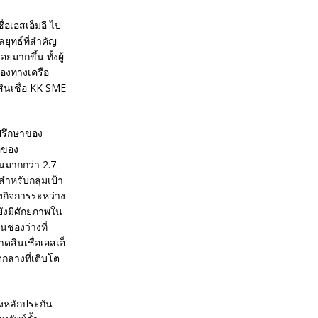
ื่อเอสเอ็มอี ไป
ลยุทธ์ที่สำคัญ
มากขึ้น ทั้งผู้
่องทางเครือ
สินเชื่อ KK SME
่ปรึกษาของ
ีของ
นมากกว่า 2.7
สำหรับกลุ่มเป้า
องกิจการระหว่าง
ยังมีศักยภาพใน
ช่องว่างที่
ดสินเชื่อเอสเอ็
กลางที่เติบโต
องหลักประกัน