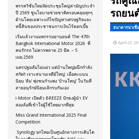
รถคูณส
พรรควิชั่นใหม่จัดประชุมใหญ่สามัญประจำ
[ November 26, 2025 ]
i-Motor เปิดตัว BREEZE ปักธงผู้นำ
รถยนต์
ปี 2569 ชูนโยบายช่วยชาติครอบคลุมทุกๆ
ด้านโดยเฉพาะแก้ไขปัญหาเศรษฐกิจและ
[ April 30, 2026 ]
จุฬาฯ เปิดตัวโครงการ ต้นแบบนวัตกรร
หนี้สินของประชาชนการเงินไร้ดอกเบี้ย
ธนาคารน่าเชื่อ
เริ่มแล้วงานมหกรรมยานยนต์ The 47th
April 25, 20
Bangkok International Motor 2026 ที่
คนรักรถ ไม่ควรพลาด 25 มีค. – 5
เมย.2569
นครปฐมส้มไม่แผ่ว แต่บ้านใหญ่ผนึกกำลัง
สกัด!! เจาะสนามเจดีย์ใหญ่: เมื่อคะแนน
นิยม ‘ส้ม’ พุ่งชนกำแพง ‘บ้านใหญ่’ ในวันที่
สายอนุรักษ์นิยมเลิกรบกันเอง
i-Motor เปิดตัว BREEZE ปักธงผู้นำ EV
สองล้อที่เข้าใจผู้ใช้ไทยมากที่สุด
Miss Grand International 2025 Final
Competition
Synology ยกไทยเป็นศูนย์กลางการเติบโต
ในอาเซียนรุกขยายโซลูชัน NAS และ