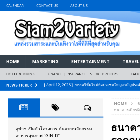
CALENDAR
CONTACT US
ABOUT US
HOME
MARKETING
ENTERTAINMENT
TRAVEL
HOTEL & DINING
FINANCE | INSURANCE | STOKE BROKERS
TALK
[ April 12, 2026 ]
พรรควิชั่นใหม่จัดประชุมใหญ่สามัญปร
NEWS TICKER
และหนี้สินของประชาชนการเงินไร้ดอกเบี้ย
PR NEWS
HOME
ข
[ March 26, 2026 ]
เริ่มแล้วงานมหกรรมยานยนต์ The 47th
ธนาคารเกียรติน
เมย.2569
AUTO NEWS
ธนาคาร
[ February 10, 2026 ]
นครปฐมส้มไม่แผ่ว แต่บ้านใหญ่ผนึกกำ
จุฬาฯ เปิดตัวโครงการ ต้นแบบนวัตกรรม
อาหารสุขภาพ “GIN-D”
วันที่สายอนุรักษ์นิยมเลิกรบกันเอง
PR NEWS