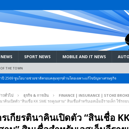
 NEWS
SPORT NEWS
MOBILE AND IT NEWS
AUTO
 OF THE TOWN
ะจำปี 2569 ชูนโยบายช่วยชาติครอบคลุมทุกๆด้านโดยเฉพาะแก้ไขปัญหาเศรษฐกิจ
่าวทั่วไป
ธุรกิจ & การเงิน
FINANCE | INSURANCE | STOKE BROK
 Bangkok International Motor 2026 ที่คนรักรถ ไม่ควรพลาด 25 มีค. – 5
าคินเปิดตัว “สินเชื่อ KK SME รถคูณสาม” สินเชื่อสำหรับเอสเอ็มอีรายเล็ก ใช้รถยน
เกียรตินาคินเปิดตัว “สินเชื่อ 
ลัง สกัด!! เจาะสนามเจดีย์ใหญ่: เมื่อคะแนนนิยม ‘ส้ม’ พุ่งชนกำแพง ‘บ้านใหญ่’ ใน