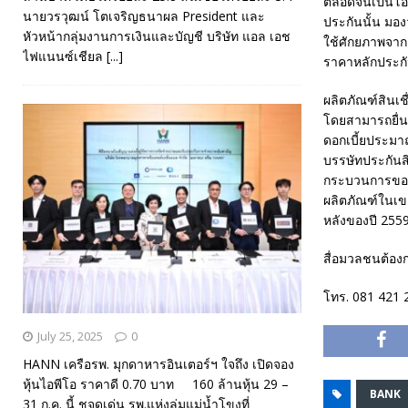
ตลอดจนเป็นโอกา
นายวรวุฒน์ โตเจริญธนาผล President และ
ประกันนั้น มอง
หัวหน้ากลุ่มงานการเงินและบัญชี บริษัท แอล เอช
ใช้ศักยภาพจาก
ไฟแนนซ์เชียล
[...]
ราคาหลักประกัน
ผลิตภัณฑ์สินเช
โดยสามารถยื่นขอ
ดอกเบี้ยประมา
บรรษัทประกันสิ
กระบวนการขอสิ
ผลิตภัณฑ์ในเข
หลังของปี 2559
สื่อมวลชนต้องก
โทร. 081 421 
July 25, 2025
0
HANN เครือรพ. มุกดาหารอินเตอร์ฯ ใจถึง เปิดจอง
หุ้นไอพีโอ ราคาดี 0.70 บาท 160 ล้านหุ้น 29 –
BANK
31 ก.ค. นี้ ชูจุดเด่น รพ.แห่งลุ่มแม่น้ำโขงที่