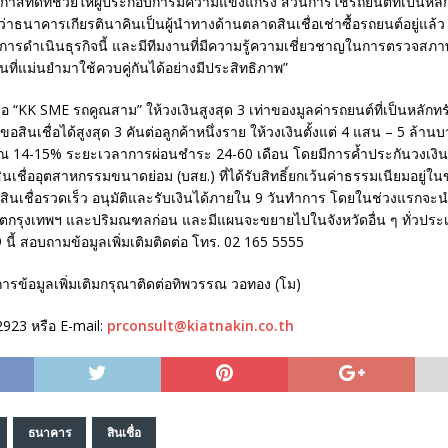
สที่ดีที่ช่วยให้ผู้ประกอบการมีความแข็งแกร่ง ส่วนการใช้รถยนต์ที่เป็นหลัก
ว่าธนาคารเกียรตินาคินเป็นผู้นำทางด้านตลาดสินเชื่อเช่าซื้อรถยนต์อยู่แล้
การดำเนินธุรกิจนี้ และมีทีมงานที่มีความรู้ความเชี่ยวชาญในการตรวจสภ
ที่แม่นยำมาใช้ควบคู่กันได้อย่างมีประสิทธิภาพ”
ื่อ “KK SME รถคูณสาม” ให้วงเงินสูงสุด 3 เท่าของมูลค่ารถยนต์ที่เป็นหลักทร
สินเชื่อได้สูงสุด 3 คันต่อลูกค้าหนึ่งราย ให้วงเงินตั้งแต่ 4 แสน – 5 ล้าน
ณ 14-15% ระยะเวลาการผ่อนชำระ 24-60 เดือน โดยมีการค้ำประกันวงเงินส
นเชื่ออุตสาหกรรมขนาดย่อม (บสย.) ที่ได้รับสิทธิ์ยกเว้นค่าธรรมเนียมอยู่ใน
นเชื่อรวดเร็ว อนุมัติและรับเงินได้ภายใน 9 วันทำการ โดยในช่วงแรกจะ
ตกรุงเทพฯ และปริมณฑลก่อน และมีแผนจะขยายไปในจังหวัดอื่น ๆ ทั่วประเ
 นี้ สอบถามข้อมูลเพิ่มเติมติดต่อ โทร. 02 165 5555
ารข้อมูลเพิ่มเติมกรุณาติดต่อทิพวรรณ วอทอง (โม)
2923 หรือ E-mail:
prconsult@kiatnakin.co.th
ธนาคาร
สินเชื่อ