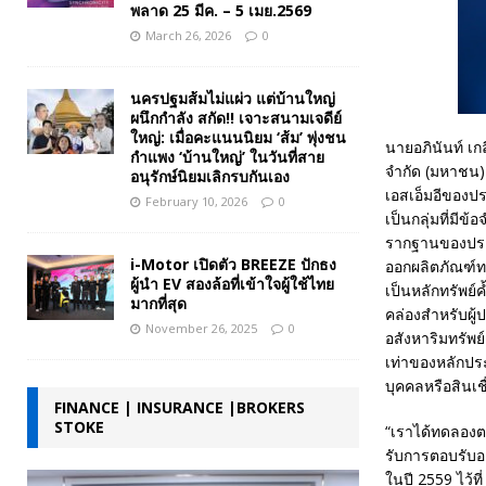
พลาด 25 มีค. – 5 เมย.2569
March 26, 2026
0
นครปฐมส้มไม่แผ่ว แต่บ้านใหญ่
ผนึกกำลัง สกัด!! เจาะสนามเจดีย์
ใหญ่: เมื่อคะแนนนิยม ‘ส้ม’ พุ่งชน
นายอภินันท์ เ
กำแพง ‘บ้านใหญ่’ ในวันที่สาย
จำกัด (มหาชน) 
อนุรักษ์นิยมเลิกรบกันเอง
เอสเอ็มอีของปร
February 10, 2026
0
เป็นกลุ่มที่มีข
รากฐานของประเ
i-Motor เปิดตัว BREEZE ปักธง
ออกผลิตภัณฑ์ทา
ผู้นำ EV สองล้อที่เข้าใจผู้ใช้ไทย
เป็นหลักทรัพย์
มากที่สุด
คล่องสำหรับผู้ป
November 26, 2025
0
อสังหาริมทรัพย์
เท่าของหลักประ
บุคคลหรือสินเชื
FINANCE | INSURANCE |BROKERS
STOKE
“เราได้ทดลองต
รับการตอบรับอย
ในปี 2559 ไว้ที