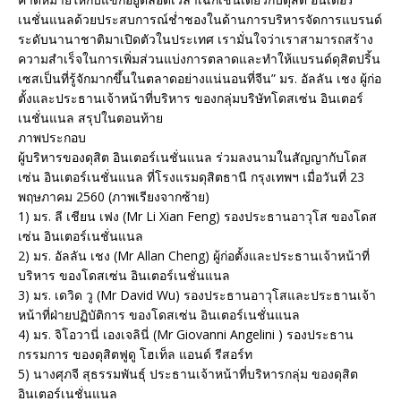
เนชั่นแนลด้วยประสบการณ์ช่ำชองในด้านการบริหารจัดการแบรนด์
ระดับนานาชาติมาเปิดตัวในประเทศ เรามั่นใจว่าเราสามารถสร้าง
ความสำเร็จในการเพิ่มส่วนแบ่งการตลาดและทำให้แบรนด์ดุสิตปริ้น
เซสเป็นที่รู้จักมากขึ้นในตลาดอย่างแน่นอนที่จีน” มร. อัลลัน เชง ผู้ก่อ
ตั้งและประธานเจ้าหน้าที่บริหาร ของกลุ่มบริษัทโดสเซ่น อินเตอร์
เนชั่นแนล สรุปในตอนท้าย
ภาพประกอบ
ผู้บริหารของดุสิต อินเตอร์เนชั่นแนล ร่วมลงนามในสัญญากับโดส
เซ่น อินเตอร์เนชั่นแนล ที่โรงแรมดุสิตธานี กรุงเทพฯ เมื่อวันที่ 23
พฤษภาคม 2560 (ภาพเรียงจากซ้าย)
1) มร. ลี เชียน เฟง (Mr Li Xian Feng) รองประธานอาวุโส ของโดส
เซ่น อินเตอร์เนชั่นแนล
2) มร. อัลลัน เชง (Mr Allan Cheng) ผู้ก่อตั้งและประธานเจ้าหน้าที่
บริหาร ของโดสเซ่น อินเตอร์เนชั่นแนล
3) มร. เดวิด วู (Mr David Wu) รองประธานอาวุโสและประธานเจ้า
หน้าที่ฝ่ายปฏิบัติการ ของโดสเซ่น อินเตอร์เนชั่นแนล
4) มร. จิโอวานี่ เองเจลินี่ (Mr Giovanni Angelini ) รองประธาน
กรรมการ ของดุสิตฟูดู โฮเท็ล แอนด์ รีสอร์ท
5) นางศุภจี สุธรรมพันธุ์ ประธานเจ้าหน้าที่บริหารกลุ่ม ของดุสิต
อินเตอร์เนชั่นแนล