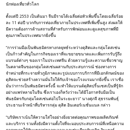
นักท่องเที่ยวทั่วโลก
ตั้งแต่ปี 2553 เป็นต้นมา จีนมีรายได้เฉลี่ยต่อหัวเพิ่มขึ้นโดยเฉลี่ยร้อย
ละ 11 ต่อปี บวกกับการท่องเที่ยวภายในประเทศที่เพิ่มขึ้นสูง ส่งผลให้
มีความต้องการด้านสถานที่สำหรับการพักผ่อนและดูแลสุขภาพที่มี
คุณภาพในประเทศมากยิ่งขึ้น
“การร่วมมือเป็นพันธมิตรทางกลยุทธ์ระหว่างดุสิตและกลุ่มโดสเซ่น
เป็นก้าวสำคัญในภารกิจของเราที่จะขยายขนาดและเพิ่มการรับรู้ถึง
แบรนด์ต่างๆ ของเราในประเทศจีน ด้วยความรู้และความเชี่ยวชาญ
ในตลาดจีนของกลุ่มโดสเซ่นผสานกับประสบการณ์ ช่องทางการ
จำหน่ายที่กระจายทั่วภูมิภาคและรูปแบบการบริการที่มีเอกลักษณ์ของ
ดุสิตจะช่วยสร้างความมั่นใจให้กับเจ้าของโรงแรมมากยิ่งขึ้น เราเชื่อ
มั่นว่าการเป็นพันธมิตรครั้งนี้ จะทำให้แบรนด์ดุสิตปริ้นเซสเป็นที่รู้จัก
อย่างแพร่หลายในจีน ซึ่งเราเองก็หวังว่าจะได้มีโอกาสจับมือเป็น
พันธมิตรกับกลุ่มโดสเซ่นต่อไปในระยะยาว” นางศุภจี สุธรรมพันธุ์
ประธานเจ้าหน้าที่บริหารกลุ่ม ดุสิต อินเตอร์เนชั่นแนล กล่าว
“บริษัทเราเน้นให้ความใส่ใจอย่างยิ่งยวดต่อคุณภาพของผลิตภัณฑ์
และบริการ รวมทั้งยังมีความตั้งใจที่จะมอบประสบการณ์ที่เหนือความ
คาดหมายให้กับแขกอยู่ตลอดเวลาเฉกเช่นเดียวกับดุสิต อินเตอร์