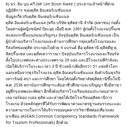
6) มร. ลิม บุน ควี (Mr Lim Boon Kwee ) ประธานเจ้าหน้าที่ฝ่าย
ปฏิบัติการ ของดุสิต อินเตอร์เนชั่นแนล
ข้อมูลเกี่ยวกับดุสิต อินเตอร์เนชั่นแนล
ดุสิต อินเตอร์เนชั่นแนล (หรือ บริษัท ดุสิตธานี จำกัด (มหาชน) ก่อตั้ง
โดยท่านผู้หญิงชนัตถ์ ปิยะอุย เมื่อปี พ.ศ. 2491 ผู้ก่อตั้งโรงแรมปริ๊นเซ
สแห่งแรกขึ้นบนถนนเจริญกรุง ปัจจุบันดุสิต อินเตอร์เนชั่นแนล เป็น
ผู้นำด้านบริหารโรงแรมและด้านการศึกษา กลุ่มเครือโรงแรมและ
รีสอร์ทของดุสิต ประกอบไปด้วย 4 แบรนด์ คือ ดุสิตธานี ดุสิตดีทู ดุ
สิตปริ๊นเซส และดุสิตเดวาราณา ปัจจุบันบริหารโรงแรมและรีสอร์ท
ทั้งในประเทศและต่างประเทศรวม 29 แห่ง และมีโรงแรมที่กำลังจะ
เปิดให้บริการในระยะเวลา 3 ปี ข้างหน้าเพิ่มอีกกว่า 51 แห่งทั่วโลก
นอกเหนือจากธุรกิจโรงแรม ดุสิต อินเตอร์เนชั่นแนล ยังดำเนินธุรกิจ
เทวารัณย์ สปา และการศึกษา โดยได้ก่อตั้งวิทยาลัยดุสิตธานีขึ้นในปี
พ.ศ. 2536 สถาบันการศึกษาระดับอาชีวศึกษาและปริญญา ซึ่งมีสาขา
อยู่ที่กรุงเทพและพัทยา อีกทั้งยังบริหารโรงเรียนสอนประกอบอาหาร
เลอ กอร์ดอง เบลอ ดุสิต และล่าสุดได้เปิดโรงเรียนดุสิตธานีการ
โรงแรม ด้วยหลักสูตรที่ได้รับการพัฒนาตามมาตรฐานสมรรถนะและ
ความสามารถในการให้บริการของบุคลากรวิชาชีพท่องเที่ยวแห่ง
อาเซียน (ASEAN Common Competency Standards Framework
for Tourism Professionals) อีกด้วย