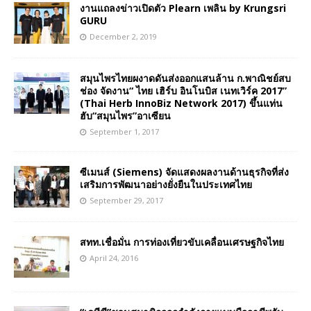
งานแถลงข่าวเปิดตัว Plearn เพลิน by Krungsri
GURU
December 2, 2019
สมุนไพรไทยผงาดดันส่งออกแสนล้าน ก.พาณิชย์สบ
ช่อง จัดงาน“ ไทย เฮิร์บ อินโนบิส เนทเวิร์ค 2017”
(Thai Herb InnoBiz Network 2017) ขึ้นแท่น
ฮับ“สมุนไพร”อาเซียน
September 1, 2017
ซีเมนส์ (Siemens) จัดแสดงผลงานด้านธุรกิจที่ส่ง
เสริมการพัฒนาอย่างยั่งยืนในประเทศไทย
September 29, 2017
สทท.เชื่อมั่น การท่องเที่ยวขับเคลื่อนเศรษฐกิจไทย
April 24, 2016