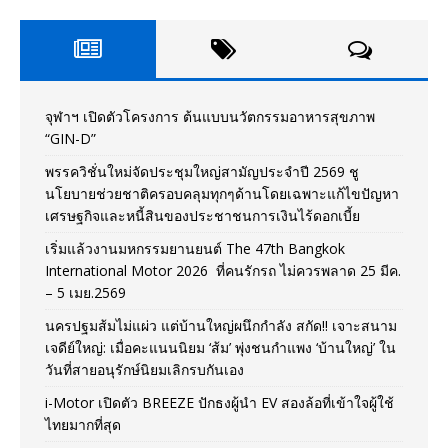
จุฬาฯ เปิดตัวโครงการ ต้นแบบนวัตกรรมอาหารสุขภาพ
“GIN-D”
พรรควิชั่นใหม่จัดประชุมใหญ่สามัญประจำปี 2569 ชู
นโยบายช่วยชาติครอบคลุมทุกๆด้านโดยเฉพาะแก้ไขปัญหา
เศรษฐกิจและหนี้สินของประชาชนการเงินไร้ดอกเบี้ย
เริ่มแล้วงานมหกรรมยานยนต์ The 47th Bangkok
International Motor 2026 ที่คนรักรถ ไม่ควรพลาด 25 มีค.
– 5 เมย.2569
นครปฐมส้มไม่แผ่ว แต่บ้านใหญ่ผนึกกำลัง สกัด!! เจาะสนาม
เจดีย์ใหญ่: เมื่อคะแนนนิยม ‘ส้ม’ พุ่งชนกำแพง ‘บ้านใหญ่’ ใน
วันที่สายอนุรักษ์นิยมเลิกรบกันเอง
i-Motor เปิดตัว BREEZE ปักธงผู้นำ EV สองล้อที่เข้าใจผู้ใช้
ไทยมากที่สุด