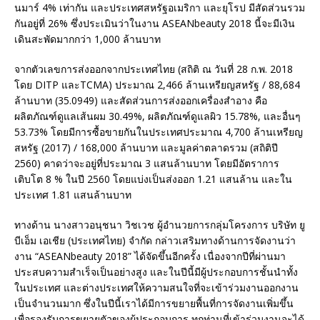
นมาร์ 4% เท่ากัน และประเทศสหรัฐอเมริกา และยุโรป มีสัดส่วนรวม
กันอยู่ที่ 26% ซึ่งประเมินว่าในงาน ASEANbeauty 2018 นี้จะมีเงิน
เดินสะพัดมากกว่า 1,000 ล้านบาท
จากตัวเลขการส่งออกจากประเทศไทย (สถิติ ณ วันที่ 28 ก.พ. 2018
โดย DITP และTCMA) ประมาณ 2,466 ล้านเหรียญสหรัฐ / 88,684
ล้านบาท (35.0949) และสัดส่วนการส่งออกเครื่องสำอาง คือ
ผลิตภัณฑ์ดูแลเส้นผม 30.49%, ผลิตภัณฑ์ดูแลผิว 15.78%, และอื่นๆ
53.73% โดยมีการซื้อขายกันในประเทศประมาณ 4,700 ล้านเหรียญ
สหรัฐ (2017) / 168,000 ล้านบาท และมูลค่าตลาดรวม (สถิติปี
2560) คาดว่าจะอยู่ที่ประมาณ 3 แสนล้านบาท โดยมีอัตราการ
เติบโต 8 % ในปี 2560 โดยแบ่งเป็นส่งออก 1.21 แสนล้าน และใน
ประเทศ 1.81 แสนล้านบาท
ทางด้าน นางสาวอนุชนา วิชเวช ผู้อำนวยการกลุ่มโครงการ บริษัท ยู
บีเอ็ม เอเชีย (ประเทศไทย) จำกัด กล่าวเสริมทางด้านการจัดงานว่า
งาน “ASEANbeauty 2018” ได้จัดขึ้นอีกครั้ง เนื่องจากปีที่ผ่านมา
ประสบความสำเร็จเป็นอย่างสูง และในปีนี้มีผู้ประกอบการชั้นนำทั้ง
ในประเทศ และต่างประเทศให้ความสนใจที่จะเข้าร่วมงานออกงาน
เป็นจำนวนมาก ซึ่งในปีนี้เราได้มีการขยายพื้นที่การจัดงานเพิ่มขึ้น
เพื่อรองรับการขยายตัวของผู้ประกอบการ ทุกท่านที่เข้าร่วมงานจะได้