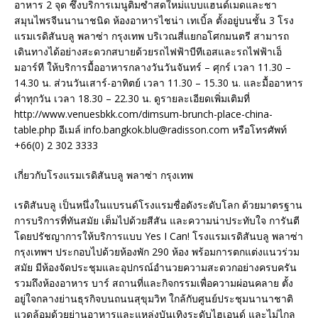
อาหาร 2 จุด ซึ่งบริการเมนูติ่มซำสดใหม่แบบแฮนด์เมดและชา
สมุนไพรจีนนานาชนิด ห้องอาหารไชน่า เทเบิ้ล ตั้งอยู่บนชั้น 3 โรง
แรมเรดิสันบลู พลาซ่า กรุงเทพ บริเวณสี่แยกอโศกมนตรี สามารถ
เดินทางได้อย่างสะดวกสบายด้วยรถไฟฟ้าบีทีเอสและรถไฟฟ้าเอ็
มอาร์ที ให้บริการมื้ออาหารกลางวันวันจันทร์ – ศุกร์ เวลา 11.30 –
14.30 น. ส่วนวันเสาร์-อาทิตย์ เวลา 11.30 – 15.30 น. และมื้ออาหาร
ค่ำทุกวัน เวลา 18.30 – 22.30 น. ดูรายละเอียดเพิ่มเติมที่
http://www.venuesbkk.com/dimsum-brunch-place-china-
table.php อีเมล์ info.bangkok.blu@radisson.com หรือโทรศัพท์
+66(0) 2 302 3333
เกี่ยวกับโรงแรมเรดิสันบลู พลาซ่า กรุงเทพ
เรดิสันบลู เป็นหนึ่งในแบรนด์โรงแรมชื่อดังระดับโลก ด้วยมาตรฐาน
การบริการที่ทันสมัย เต็มไปด้วยสีสัน และความน่าประทับใจ การันตี
โดยปรัชญาการให้บริการแบบ Yes I Can! โรงแรมเรดิสันบลู พลาซ่า
กรุงเทพฯ ประกอบไปด้วยห้องพัก 290 ห้อง พร้อมการตกแต่งแนวร่วม
สมัย มีห้องจัดประชุมและอุปกรณ์อำนวยความสะดวกอย่างครบครัน
รวมถึงห้องอาหาร บาร์ สถานที่และกิจกรรมเพื่อความผ่อนคลาย ตั้ง
อยู่ใจกลางย่านธุรกิจบนถนนสุขุมวิท ใกล้กับศูนย์ประชุมนานาชาติ
แวดล้อมด้วยย่านอาหารและแหล่งบันเทิงระดับไฮเอนด์ และไม่ไกล