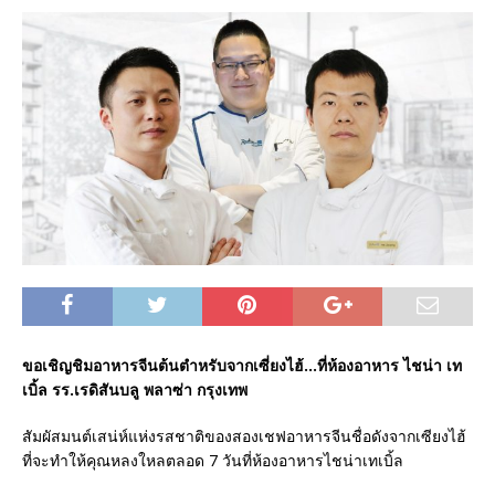
ขอเชิญชิมอาหารจีนต้นตำหรับจากเซี่ยงไฮ้…ที่ห้องอาหาร ไชน่า เท
เบิ้ล รร.เรดิสันบลู พลาซ่า กรุงเทพ
สัมผัสมนต์เสน่ห์แห่งรสชาติของสองเชฟอาหารจีนชื่อดังจากเซียงไฮ้
ที่จะทำให้คุณหลงใหลตลอด 7 วันที่ห้องอาหารไชน่าเทเบิ้ล