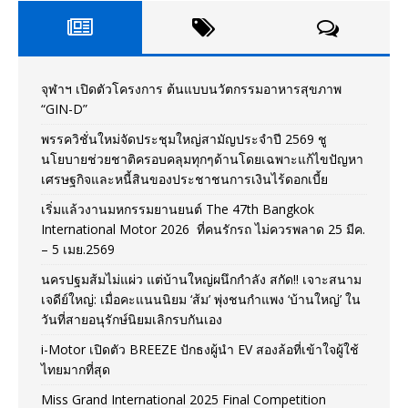
จุฬาฯ เปิดตัวโครงการ ต้นแบบนวัตกรรมอาหารสุขภาพ
“GIN-D”
พรรควิชั่นใหม่จัดประชุมใหญ่สามัญประจำปี 2569 ชู
นโยบายช่วยชาติครอบคลุมทุกๆด้านโดยเฉพาะแก้ไขปัญหา
เศรษฐกิจและหนี้สินของประชาชนการเงินไร้ดอกเบี้ย
เริ่มแล้วงานมหกรรมยานยนต์ The 47th Bangkok
International Motor 2026 ที่คนรักรถ ไม่ควรพลาด 25 มีค.
– 5 เมย.2569
นครปฐมส้มไม่แผ่ว แต่บ้านใหญ่ผนึกกำลัง สกัด!! เจาะสนาม
เจดีย์ใหญ่: เมื่อคะแนนนิยม ‘ส้ม’ พุ่งชนกำแพง ‘บ้านใหญ่’ ใน
วันที่สายอนุรักษ์นิยมเลิกรบกันเอง
i-Motor เปิดตัว BREEZE ปักธงผู้นำ EV สองล้อที่เข้าใจผู้ใช้
ไทยมากที่สุด
Miss Grand International 2025 Final Competition