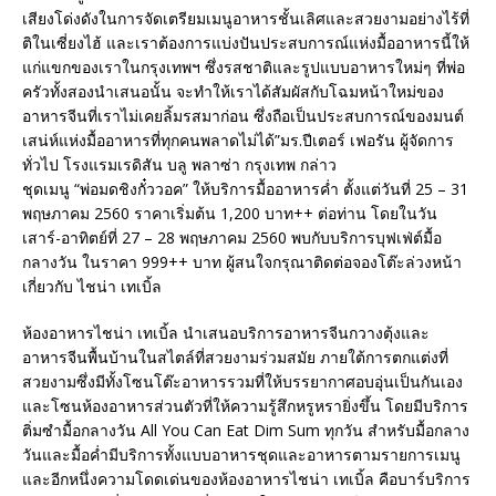
เสียงโด่งดังในการจัดเตรียมเมนูอาหารชั้นเลิศและสวยงามอย่างไร้ที่
ติในเซี่ยงไฮ้ และเราต้องการแบ่งปันประสบการณ์แห่งมื้ออาหารนี้ให้
แก่แขกของเราในกรุงเทพฯ ซึ่งรสชาติและรูปแบบอาหารใหม่ๆ ที่พ่อ
ครัวทั้งสองนำเสนอนั้น จะทำให้เราได้สัมผัสกับโฉมหน้าใหม่ของ
อาหารจีนที่เราไม่เคยลิ้มรสมาก่อน ซึ่งถือเป็นประสบการณ์ของมนต์
เสน่ห์แห่งมื้ออาหารที่ทุกคนพลาดไม่ได้”มร.ปีเตอร์ เฟอรัน ผู้จัดการ
ทั่วไป โรงแรมเรดิสัน บลู พลาซ่า กรุงเทพ กล่าว
ชุดเมนู “พ่อมดชิงกั๋ววอค” ให้บริการมื้ออาหารค่ำ ตั้งแต่วันที่ 25 – 31
พฤษภาคม 2560 ราคาเริ่มต้น 1,200 บาท++ ต่อท่าน โดยในวัน
เสาร์-อาทิตย์ที่ 27 – 28 พฤษภาคม 2560 พบกับบริการบุฟเฟ่ต์มื้อ
กลางวัน ในราคา 999++ บาท ผู้สนใจกรุณาติดต่อจองโต๊ะล่วงหน้า
เกี่ยวกับ ไชน่า เทเบิ้ล
ห้องอาหารไชน่า เทเบิ้ล นำเสนอบริการอาหารจีนกวางตุ้งและ
อาหารจีนพื้นบ้านในสไตล์ที่สวยงามร่วมสมัย ภายใต้การตกแต่งที่
สวยงามซึ่งมีทั้งโซนโต๊ะอาหารรวมที่ให้บรรยากาศอบอุ่นเป็นกันเอง
และโซนห้องอาหารส่วนตัวที่ให้ความรู้สึกหรูหรายิ่งขึ้น โดยมีบริการ
ติ่มซำมื้อกลางวัน All You Can Eat Dim Sum ทุกวัน สำหรับมื้อกลาง
วันและมื้อค่ำมีบริการทั้งแบบอาหารชุดและอาหารตามรายการเมนู
และอีกหนึ่งความโดดเด่นของห้องอาหารไชน่า เทเบิ้ล คือบาร์บริการ