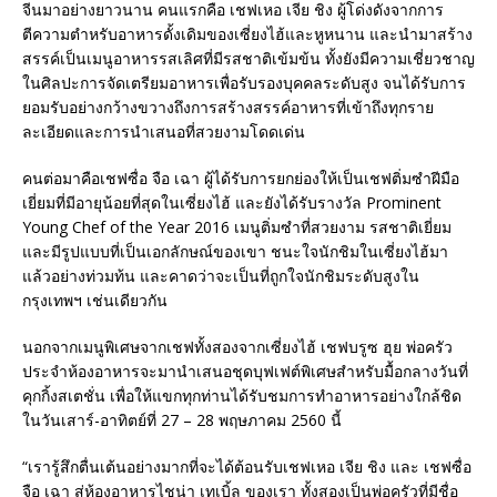
จีนมาอย่างยาวนาน คนแรกคือ เชฟเหอ เจีย ชิง ผู้โด่งดังจากการ
ตีความตำหรับอาหารดั้งเดิมของเซี่ยงไฮ้และหูหนาน และนำมาสร้าง
สรรค์เป็นเมนูอาหารรสเลิศที่มีรสชาติเข้มข้น ทั้งยังมีความเชี่ยวชาญ
ในศิลปะการจัดเตรียมอาหารเพื่อรับรองบุคคลระดับสูง จนได้รับการ
ยอมรับอย่างกว้างขวางถึงการสร้างสรรค์อาหารที่เข้าถึงทุกราย
ละเอียดและการนำเสนอที่สวยงามโดดเด่น
คนต่อมาคือเชฟซื่อ จือ เฉา ผู้ได้รับการยกย่องให้เป็นเชฟติ่มซำฝีมือ
เยี่ยมที่มีอายุน้อยที่สุดในเซี่ยงไฮ้ และยังได้รับรางวัล Prominent
Young Chef of the Year 2016 เมนูติ่มซำที่สวยงาม รสชาติเยี่ยม
และมีรูปแบบที่เป็นเอกลักษณ์ของเขา ชนะใจนักชิมในเซี่ยงไฮ้มา
แล้วอย่างท่วมท้น และคาดว่าจะเป็นที่ถูกใจนักชิมระดับสูงใน
กรุงเทพฯ เช่นเดียวกัน
นอกจากเมนูพิเศษจากเชฟทั้งสองจากเซี่ยงไฮ้ เชฟบรูซ ฮุย พ่อครัว
ประจำห้องอาหารจะมานำเสนอชุดบุฟเฟต์พิเศษสำหรับมื้อกลางวันที่
คุกกิ้งสเตชั่น เพื่อให้แขกทุกท่านได้รับชมการทำอาหารอย่างใกล้ชิด
ในวันเสาร์-อาทิตย์ที่ 27 – 28 พฤษภาคม 2560 นี้
“เรารู้สึกตื่นเต้นอย่างมากที่จะได้ต้อนรับเชฟเหอ เจีย ชิง และ เชฟซื่อ
จือ เฉา สู่ห้องอาหารไชน่า เทเบิ้ล ของเรา ทั้งสองเป็นพ่อครัวที่มีชื่อ